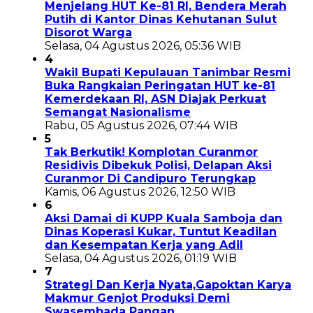
Menjelang HUT Ke-81 RI, Bendera Merah
Putih di Kantor Dinas Kehutanan Sulut
Disorot Warga
Selasa, 04 Agustus 2026, 05:36 WIB
4
Wakil Bupati Kepulauan Tanimbar Resmi
Buka Rangkaian Peringatan HUT ke-81
Kemerdekaan RI, ASN Diajak Perkuat
Semangat Nasionalisme
Rabu, 05 Agustus 2026, 07:44 WIB
5
Tak Berkutik! Komplotan Curanmor
Residivis Dibekuk Polisi, Delapan Aksi
Curanmor Di Candipuro Terungkap
Kamis, 06 Agustus 2026, 12:50 WIB
6
Aksi Damai di KUPP Kuala Samboja dan
Dinas Koperasi Kukar, Tuntut Keadilan
dan Kesempatan Kerja yang Adil
Selasa, 04 Agustus 2026, 01:19 WIB
7
Strategi Dan Kerja Nyata,Gapoktan Karya
Makmur Genjot Produksi Demi
Swasembada Pangan