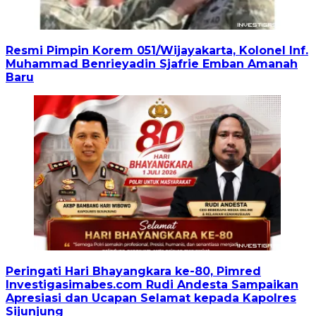
Resmi Pimpin Korem 051/Wijayakarta, Kolonel Inf.
Muhammad Benrieyadin Sjafrie Emban Amanah
Baru
Peringati Hari Bhayangkara ke-80, Pimred
Investigasimabes.com Rudi Andesta Sampaikan
Apresiasi dan Ucapan Selamat kepada Kapolres
Sijunjung