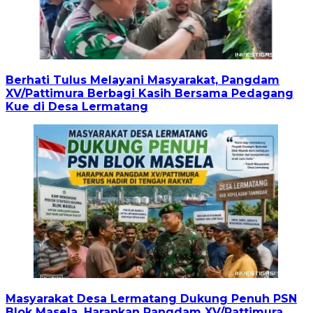
Berhati Tulus Melayani Masyarakat, Pangdam
XV/Pattimura Berbagi Kasih Bersama Pedagang
Kue di Desa Lermatang
Masyarakat Desa Lermatang Dukung Penuh PSN
Blok Masela, Harapkan Pangdam XV/Pattimura