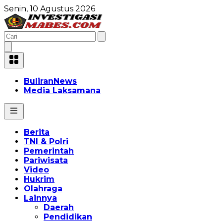
Senin, 10 Agustus 2026
BuliranNews
Media Laksamana
Berita
TNI & Polri
Pemerintah
Pariwisata
Video
Hukrim
Olahraga
Lainnya
Daerah
Pendidikan