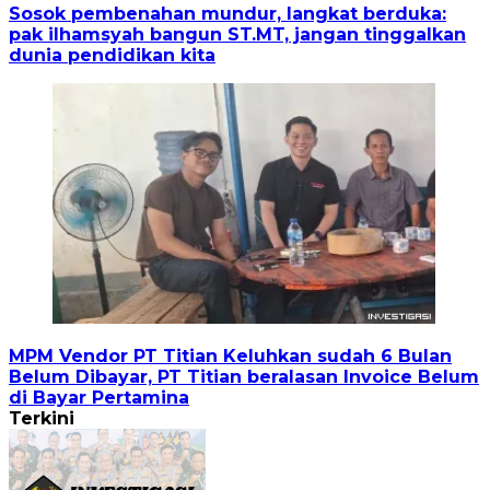
Sosok pembenahan mundur, langkat berduka:
pak ilhamsyah bangun ST.MT, jangan tinggalkan
dunia pendidikan kita
MPM Vendor PT Titian Keluhkan sudah 6 Bulan
Belum Dibayar, PT Titian beralasan Invoice Belum
di Bayar Pertamina
Terkini