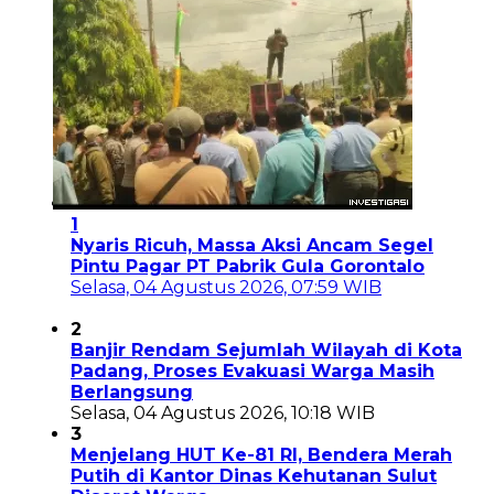
1
Nyaris Ricuh, Massa Aksi Ancam Segel
Pintu Pagar PT Pabrik Gula Gorontalo
Selasa, 04 Agustus 2026, 07:59 WIB
2
Banjir Rendam Sejumlah Wilayah di Kota
Padang, Proses Evakuasi Warga Masih
Berlangsung
Selasa, 04 Agustus 2026, 10:18 WIB
3
Menjelang HUT Ke-81 RI, Bendera Merah
Putih di Kantor Dinas Kehutanan Sulut