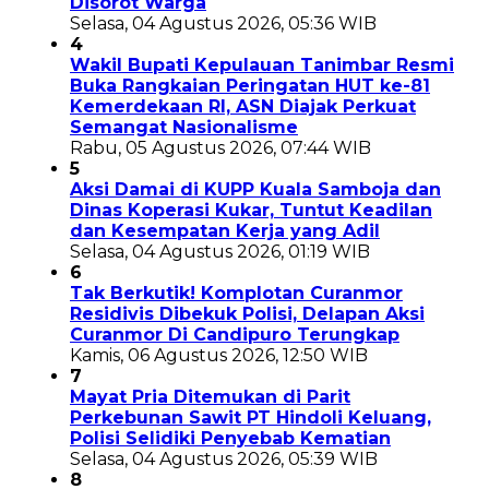
Disorot Warga
Selasa, 04 Agustus 2026, 05:36 WIB
4
Wakil Bupati Kepulauan Tanimbar Resmi
Buka Rangkaian Peringatan HUT ke-81
Kemerdekaan RI, ASN Diajak Perkuat
Semangat Nasionalisme
Rabu, 05 Agustus 2026, 07:44 WIB
5
Aksi Damai di KUPP Kuala Samboja dan
Dinas Koperasi Kukar, Tuntut Keadilan
dan Kesempatan Kerja yang Adil
Selasa, 04 Agustus 2026, 01:19 WIB
6
Tak Berkutik! Komplotan Curanmor
Residivis Dibekuk Polisi, Delapan Aksi
Curanmor Di Candipuro Terungkap
Kamis, 06 Agustus 2026, 12:50 WIB
7
Mayat Pria Ditemukan di Parit
Perkebunan Sawit PT Hindoli Keluang,
Polisi Selidiki Penyebab Kematian
Selasa, 04 Agustus 2026, 05:39 WIB
8