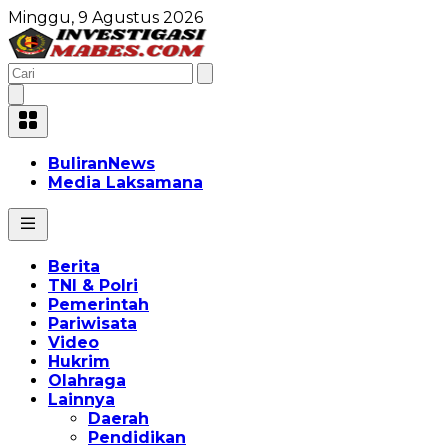
Minggu, 9 Agustus 2026
BuliranNews
Media Laksamana
Berita
TNI & Polri
Pemerintah
Pariwisata
Video
Hukrim
Olahraga
Lainnya
Daerah
Pendidikan