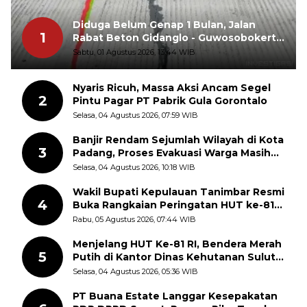
Diduga Belum Genap 1 Bulan, Jalan
1
Rabat Beton Gidanglo - Guwosobokerto
Sudah Pecah
Sabtu, 01 Agustus 2026, 13:44 WIB
Nyaris Ricuh, Massa Aksi Ancam Segel
2
Pintu Pagar PT Pabrik Gula Gorontalo
Selasa, 04 Agustus 2026, 07:59 WIB
Banjir Rendam Sejumlah Wilayah di Kota
3
Padang, Proses Evakuasi Warga Masih
Berlangsung
Selasa, 04 Agustus 2026, 10:18 WIB
Wakil Bupati Kepulauan Tanimbar Resmi
4
Buka Rangkaian Peringatan HUT ke-81
Kemerdekaan RI, ASN Diajak Perkuat
Rabu, 05 Agustus 2026, 07:44 WIB
Semangat Nasionalisme
Menjelang HUT Ke-81 RI, Bendera Merah
5
Putih di Kantor Dinas Kehutanan Sulut
Disorot Warga
Selasa, 04 Agustus 2026, 05:36 WIB
PT Buana Estate Langgar Kesepakatan