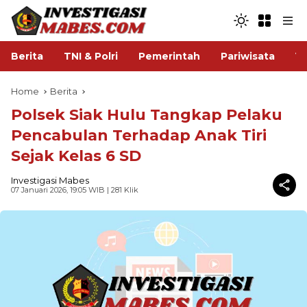
Berita
TNI & Polri
Pemerintah
Pariwisata
V
Home
Berita
Polsek Siak Hulu Tangkap Pelaku
Pencabulan Terhadap Anak Tiri
Sejak Kelas 6 SD
Investigasi Mabes
07 Januari 2026, 19:05 WIB
| 281 Klik