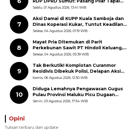
6
RDP DPRD Sumut: Pasang Pilar Tapal
Batas Sepihak Tanpa Libatkan
Sabtu, 01 Agustus 2026, 13:41 WIB
Masyarakat
Aksi Damai di KUPP Kuala Samboja dan
7
Dinas Koperasi Kukar, Tuntut Keadilan
dan Kesempatan Kerja yang Adil
Selasa, 04 Agustus 2026, 01:19 WIB
Mayat Pria Ditemukan di Parit
8
Perkebunan Sawit PT Hindoli Keluang,
Polisi Selidiki Penyebab Kematian
Selasa, 04 Agustus 2026, 05:39 WIB
Tak Berkutik! Komplotan Curanmor
9
Residivis Dibekuk Polisi, Delapan Aksi
Curanmor Di Candipuro Terungkap
Kamis, 06 Agustus 2026, 12:50 WIB
Diduga Lemahnya Pengawasan Gugus
10
Pulau Provinsi Maluku Picu Dugaan
Pungli terhadap Nelayan Bale-Bale di
Senin, 03 Agustus 2026, 17:54 WIB
Perairan Pulau Seira
Opini
Tulisan terbaru dan update