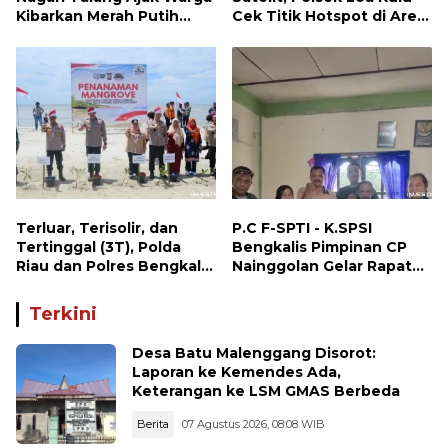
Kibarkan Merah Putih
Cek Titik Hotspot di Area
Sebagai Wujud Cinta
PT AJP Desa Jongkang
Tanah Air
Terluar, Terisolir, dan
P.C F-SPTI - K.SPSI
Tertinggal (3T), Polda
Bengkalis Pimpinan CP
Riau dan Polres Bengkalis
Nainggolan Gelar Rapat
Hadirkan Bakti Sosial, Cek
Koordinasi Bersama PUK
Kesehatan Gratis, hingga
dan Ranting Khusus
Terkini
Dialog Kebangsaan di
Rupat
Desa Batu Malenggang Disorot:
Laporan ke Kemendes Ada,
Keterangan ke LSM GMAS Berbeda
Berita
07 Agustus 2026, 08:08 WIB