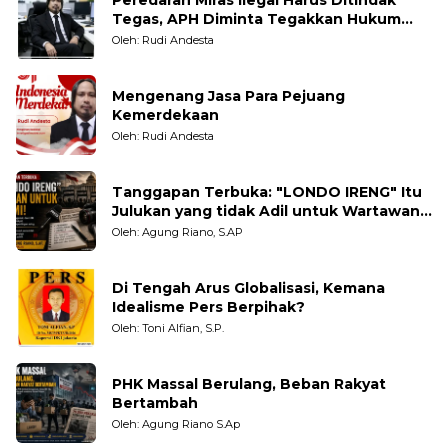
Tegas, APH Diminta Tegakkan Hukum
Tanpa Pandang Bulu
Oleh: Rudi Andesta
Mengenang Jasa Para Pejuang
Kemerdekaan
Oleh: Rudi Andesta
Tanggapan Terbuka: "LONDO IRENG" Itu
Julukan yang tidak Adil untuk Wartawan,
Pengamat dan LSM
Oleh: Agung Riano, S.AP
Di Tengah Arus Globalisasi, Kemana
Idealisme Pers Berpihak?
Oleh: Toni Alfian, S.P.
PHK Massal Berulang, Beban Rakyat
Bertambah
Oleh: Agung Riano S.Ap