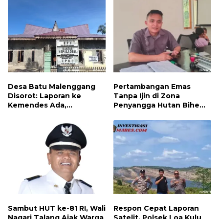
Desa Batu Malenggang
Pertambangan Emas
Disorot: Laporan ke
Tanpa Ijin di Zona
Kemendes Ada,
Penyangga Hutan Bihe
Keterangan ke LSM GMAS
Asparaga Dihentikan, Air
Berbeda
Sungai Keruh dan Wisata
Terancam
Sambut HUT ke-81 RI, Wali
Respon Cepat Laporan
Nagari Talang Ajak Warga
Satelit, Polsek Loa Kulu