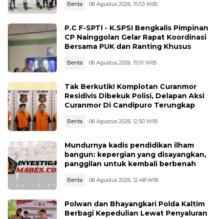
Berita
06 Agustus 2026, 15:53 WIB
Rupat
P.C F-SPTI - K.SPSI Bengkalis Pimpinan
CP Nainggolan Gelar Rapat Koordinasi
Bersama PUK dan Ranting Khusus
Berita
06 Agustus 2026, 15:51 WIB
Tak Berkutik! Komplotan Curanmor
Residivis Dibekuk Polisi, Delapan Aksi
Curanmor Di Candipuro Terungkap
Berita
06 Agustus 2026, 12:50 WIB
Mundurnya kadis pendidikan ilham
bangun: kepergian yang disayangkan,
panggilan untuk kembali berbenah
Berita
06 Agustus 2026, 12:48 WIB
Polwan dan Bhayangkari Polda Kaltim
Berbagi Kepedulian Lewat Penyaluran