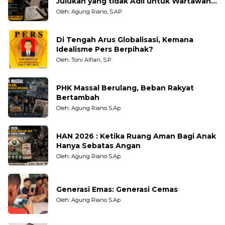
Julukan yang tidak Adil untuk Wartawan,
Pengamat dan LSM
Oleh: Agung Riano, S.AP
Di Tengah Arus Globalisasi, Kemana
Idealisme Pers Berpihak?
Oleh: Toni Alfian, S.P.
PHK Massal Berulang, Beban Rakyat
Bertambah
Oleh: Agung Riano S.Ap
HAN 2026 : Ketika Ruang Aman Bagi Anak
Hanya Sebatas Angan
Oleh: Agung Riano S.Ap
Generasi Emas: Generasi Cemas
Oleh: Agung Riano S.Ap