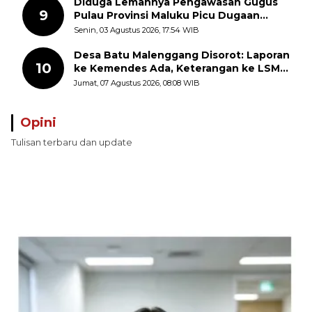
Diduga Lemahnya Pengawasan Gugus
9
Pulau Provinsi Maluku Picu Dugaan
Pungli terhadap Nelayan Bale-Bale di
Senin, 03 Agustus 2026, 17:54 WIB
Perairan Pulau Seira
Desa Batu Malenggang Disorot: Laporan
10
ke Kemendes Ada, Keterangan ke LSM
GMAS Berbeda
Jumat, 07 Agustus 2026, 08:08 WIB
Opini
Tulisan terbaru dan update