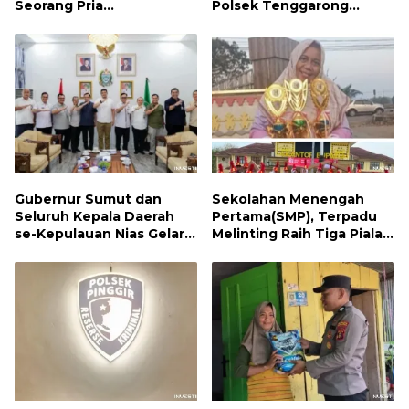
Seorang Pria
Polsek Tenggarong
Penyalahguna Narkotika
Laksanakan Patroli
Jenis Sabu
Dialogis Siang Hari
Gubernur Sumut dan
Sekolahan Menengah
Seluruh Kepala Daerah
Pertama(SMP), Terpadu
se-Kepulauan Nias Gelar
Melinting Raih Tiga Piala
Rapat Terbatas
Bergengsi di Ajang Loud
Championship, Lampung
Timur