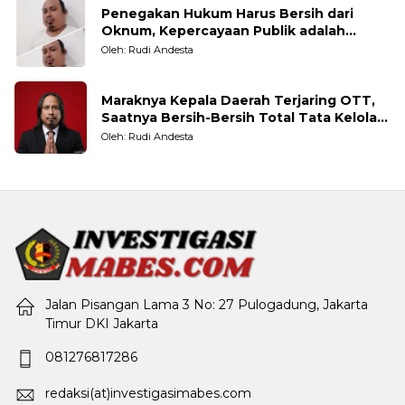
Penegakan Hukum Harus Bersih dari
Oknum, Kepercayaan Publik adalah
Taruhannya
Oleh: Rudi Andesta
Maraknya Kepala Daerah Terjaring OTT,
Saatnya Bersih-Bersih Total Tata Kelola
Pemerintahan
Oleh: Rudi Andesta
Jalan Pisangan Lama 3 No: 27 Pulogadung, Jakarta
Timur DKI Jakarta
081276817286
redaksi(at)investigasimabes.com