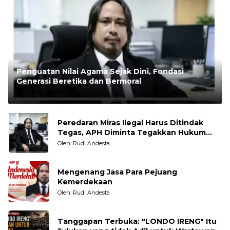
Penguatan Nilai Agama Sejak Dini, Fondasi
Generasi Beretika dan Bermoral
Oleh:
Rudi Andesta
Peredaran Miras Ilegal Harus Ditindak
Tegas, APH Diminta Tegakkan Hukum
Tanpa Pandang Bulu
Oleh: Rudi Andesta
Mengenang Jasa Para Pejuang
Kemerdekaan
Oleh: Rudi Andesta
Tanggapan Terbuka: "LONDO IRENG" Itu