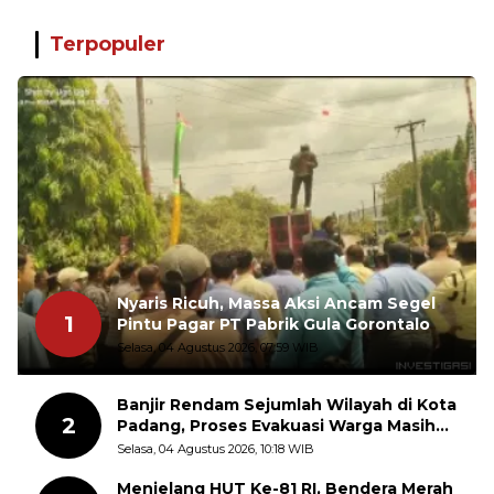
Terpopuler
Nyaris Ricuh, Massa Aksi Ancam Segel
1
Pintu Pagar PT Pabrik Gula Gorontalo
Selasa, 04 Agustus 2026, 07:59 WIB
Banjir Rendam Sejumlah Wilayah di Kota
2
Padang, Proses Evakuasi Warga Masih
Berlangsung
Selasa, 04 Agustus 2026, 10:18 WIB
Menjelang HUT Ke-81 RI, Bendera Merah