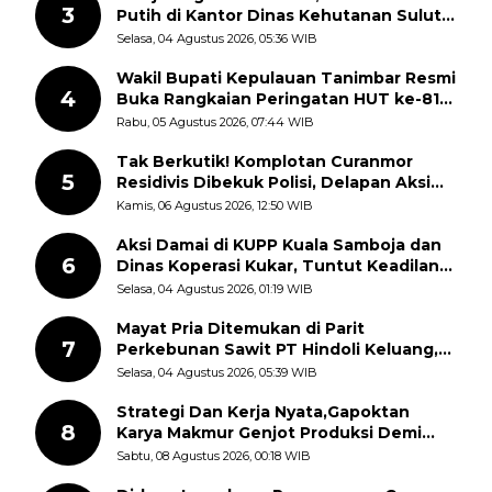
3
Putih di Kantor Dinas Kehutanan Sulut
Disorot Warga
Selasa, 04 Agustus 2026, 05:36 WIB
Wakil Bupati Kepulauan Tanimbar Resmi
4
Buka Rangkaian Peringatan HUT ke-81
Kemerdekaan RI, ASN Diajak Perkuat
Rabu, 05 Agustus 2026, 07:44 WIB
Semangat Nasionalisme
Tak Berkutik! Komplotan Curanmor
5
Residivis Dibekuk Polisi, Delapan Aksi
Curanmor Di Candipuro Terungkap
Kamis, 06 Agustus 2026, 12:50 WIB
Aksi Damai di KUPP Kuala Samboja dan
6
Dinas Koperasi Kukar, Tuntut Keadilan
dan Kesempatan Kerja yang Adil
Selasa, 04 Agustus 2026, 01:19 WIB
Mayat Pria Ditemukan di Parit
7
Perkebunan Sawit PT Hindoli Keluang,
Polisi Selidiki Penyebab Kematian
Selasa, 04 Agustus 2026, 05:39 WIB
Strategi Dan Kerja Nyata,Gapoktan
8
Karya Makmur Genjot Produksi Demi
Swasembada Pangan
Sabtu, 08 Agustus 2026, 00:18 WIB