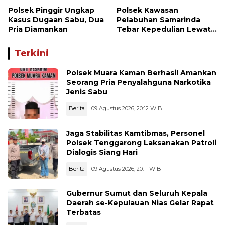
Polsek Pinggir Ungkap
Polsek Kawasan
Kasus Dugaan Sabu, Dua
Pelabuhan Samarinda
Pria Diamankan
Tebar Kepedulian Lewat
Jumat Berbagi, Warga
Sungai Dama Terima
Terkini
Bantuan Sosial
Polsek Muara Kaman Berhasil Amankan
Seorang Pria Penyalahguna Narkotika
Jenis Sabu
Berita
09 Agustus 2026, 20:12 WIB
Jaga Stabilitas Kamtibmas, Personel
Polsek Tenggarong Laksanakan Patroli
Dialogis Siang Hari
Berita
09 Agustus 2026, 20:11 WIB
Gubernur Sumut dan Seluruh Kepala
Daerah se-Kepulauan Nias Gelar Rapat
Terbatas