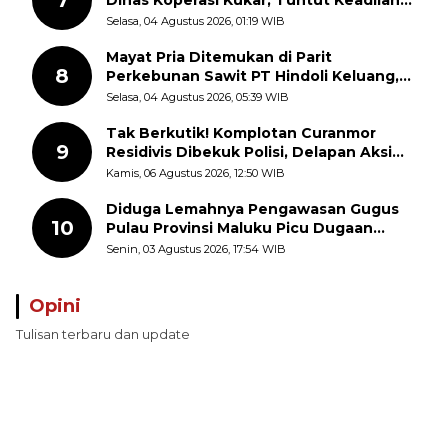
7
Dinas Koperasi Kukar, Tuntut Keadilan
dan Kesempatan Kerja yang Adil
Selasa, 04 Agustus 2026, 01:19 WIB
Mayat Pria Ditemukan di Parit
8
Perkebunan Sawit PT Hindoli Keluang,
Polisi Selidiki Penyebab Kematian
Selasa, 04 Agustus 2026, 05:39 WIB
Tak Berkutik! Komplotan Curanmor
9
Residivis Dibekuk Polisi, Delapan Aksi
Curanmor Di Candipuro Terungkap
Kamis, 06 Agustus 2026, 12:50 WIB
Diduga Lemahnya Pengawasan Gugus
10
Pulau Provinsi Maluku Picu Dugaan
Pungli terhadap Nelayan Bale-Bale di
Senin, 03 Agustus 2026, 17:54 WIB
Perairan Pulau Seira
Opini
Tulisan terbaru dan update