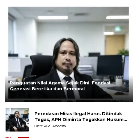
Penguatan Nilai Agama Sejak Dini, Fondasi
Generasi Beretika dan Bermoral
Oleh:
Rudi Andesta
Peredaran Miras Ilegal Harus Ditindak
Tegas, APH Diminta Tegakkan Hukum
Tanpa Pandang Bulu
Oleh: Rudi Andesta