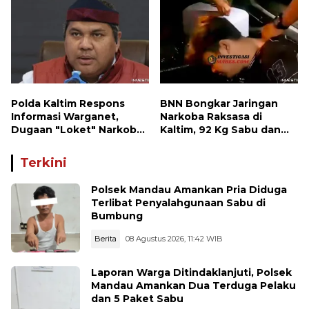
Polda Kaltim Respons
BNN Bongkar Jaringan
Informasi Warganet,
Narkoba Raksasa di
Dugaan "Loket" Narkoba
Kaltim, 92 Kg Sabu dan
di Waru PPU Jadi
1.000 Cartridge Vape
Perhatian
Etomidate Disita
Terkini
Polsek Mandau Amankan Pria Diduga
Terlibat Penyalahgunaan Sabu di
Bumbung
Berita
08 Agustus 2026, 11:42 WIB
Laporan Warga Ditindaklanjuti, Polsek
Mandau Amankan Dua Terduga Pelaku
dan 5 Paket Sabu