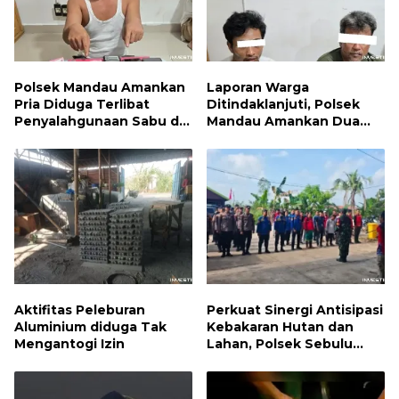
Polsek Mandau Amankan
Laporan Warga
Pria Diduga Terlibat
Ditindaklanjuti, Polsek
Penyalahgunaan Sabu di
Mandau Amankan Dua
Bumbung
Terduga Pelaku dan 5
Paket Sabu
Aktifitas Peleburan
Perkuat Sinergi Antisipasi
Aluminium diduga Tak
Kebakaran Hutan dan
Mengantogi Izin
Lahan, Polsek Sebulu
Hadiri Kegiatan Apel
Kesiapsiagaan Karhutla