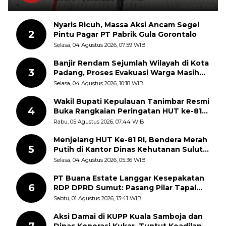
Nyaris Ricuh, Massa Aksi Ancam Segel
2
Pintu Pagar PT Pabrik Gula Gorontalo
Selasa, 04 Agustus 2026, 07:59 WIB
Banjir Rendam Sejumlah Wilayah di Kota
3
Padang, Proses Evakuasi Warga Masih
Berlangsung
Selasa, 04 Agustus 2026, 10:18 WIB
Wakil Bupati Kepulauan Tanimbar Resmi
4
Buka Rangkaian Peringatan HUT ke-81
Kemerdekaan RI, ASN Diajak Perkuat
Rabu, 05 Agustus 2026, 07:44 WIB
Semangat Nasionalisme
Menjelang HUT Ke-81 RI, Bendera Merah
5
Putih di Kantor Dinas Kehutanan Sulut
Disorot Warga
Selasa, 04 Agustus 2026, 05:36 WIB
PT Buana Estate Langgar Kesepakatan
6
RDP DPRD Sumut: Pasang Pilar Tapal
Batas Sepihak Tanpa Libatkan
Sabtu, 01 Agustus 2026, 13:41 WIB
Masyarakat
Aksi Damai di KUPP Kuala Samboja dan