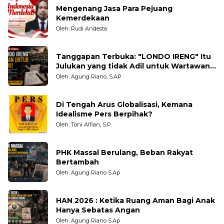
Mengenang Jasa Para Pejuang
Kemerdekaan
Oleh: Rudi Andesta
Tanggapan Terbuka: "LONDO IRENG" Itu
Julukan yang tidak Adil untuk Wartawan,
Pengamat dan LSM
Oleh: Agung Riano, S.AP
Di Tengah Arus Globalisasi, Kemana
Idealisme Pers Berpihak?
Oleh: Toni Alfian, S.P.
PHK Massal Berulang, Beban Rakyat
Bertambah
Oleh: Agung Riano S.Ap
HAN 2026 : Ketika Ruang Aman Bagi Anak
Hanya Sebatas Angan
Oleh: Agung Riano S.Ap