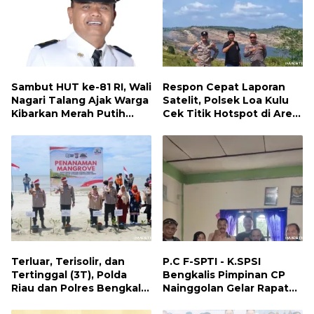
Sambut HUT ke-81 RI, Wali
Respon Cepat Laporan
Nagari Talang Ajak Warga
Satelit, Polsek Loa Kulu
Kibarkan Merah Putih
Cek Titik Hotspot di Area
Sebagai Wujud Cinta
PT AJP Desa Jongkang
Tanah Air
Terluar, Terisolir, dan
P.C F-SPTI - K.SPSI
Tertinggal (3T), Polda
Bengkalis Pimpinan CP
Riau dan Polres Bengkalis
Nainggolan Gelar Rapat
Hadirkan Bakti Sosial, Cek
Koordinasi Bersama PUK