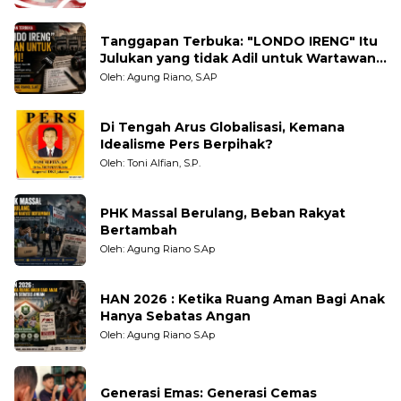
Tanggapan Terbuka: "LONDO IRENG" Itu
Julukan yang tidak Adil untuk Wartawan,
Pengamat dan LSM
Oleh: Agung Riano, S.AP
Di Tengah Arus Globalisasi, Kemana
Idealisme Pers Berpihak?
Oleh: Toni Alfian, S.P.
PHK Massal Berulang, Beban Rakyat
Bertambah
Oleh: Agung Riano S.Ap
HAN 2026 : Ketika Ruang Aman Bagi Anak
Hanya Sebatas Angan
Oleh: Agung Riano S.Ap
Generasi Emas: Generasi Cemas