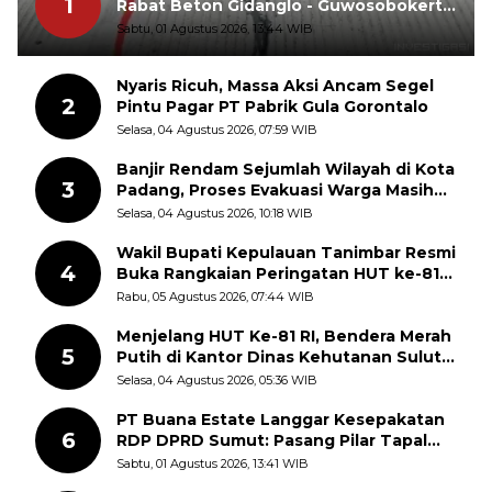
1
Rabat Beton Gidanglo - Guwosobokerto
Sudah Pecah
Sabtu, 01 Agustus 2026, 13:44 WIB
Nyaris Ricuh, Massa Aksi Ancam Segel
2
Pintu Pagar PT Pabrik Gula Gorontalo
Selasa, 04 Agustus 2026, 07:59 WIB
Banjir Rendam Sejumlah Wilayah di Kota
3
Padang, Proses Evakuasi Warga Masih
Berlangsung
Selasa, 04 Agustus 2026, 10:18 WIB
Wakil Bupati Kepulauan Tanimbar Resmi
4
Buka Rangkaian Peringatan HUT ke-81
Kemerdekaan RI, ASN Diajak Perkuat
Rabu, 05 Agustus 2026, 07:44 WIB
Semangat Nasionalisme
Menjelang HUT Ke-81 RI, Bendera Merah
5
Putih di Kantor Dinas Kehutanan Sulut
Disorot Warga
Selasa, 04 Agustus 2026, 05:36 WIB
PT Buana Estate Langgar Kesepakatan
6
RDP DPRD Sumut: Pasang Pilar Tapal
Batas Sepihak Tanpa Libatkan
Sabtu, 01 Agustus 2026, 13:41 WIB
Masyarakat