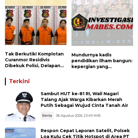
Kesehatan Gratis, hingga
dan Ranting Khusus
Dialog Kebangsaan di
Rupat
Tak Berkutik! Komplotan
Mundurnya kadis
Curanmor Residivis
pendidikan ilham bangun:
Dibekuk Polisi, Delapan
kepergian yang
Aksi Curanmor Di
disayangkan, panggilan
Candipuro Terungkap
untuk kembali berbenah
Terkini
Sambut HUT ke-81 RI, Wali Nagari
Talang Ajak Warga Kibarkan Merah
Putih Sebagai Wujud Cinta Tanah Air
Berita
06 Agustus 2026, 23:49 WIB
Respon Cepat Laporan Satelit, Polsek
Loa Kulu Cek Titik Hotspot di Area PT