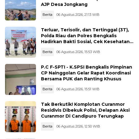
AJP Desa Jongkang
Berita
06 Agustus 2026, 21:13 WIB
Terluar, Terisolir, dan Tertinggal (3T),
Polda Riau dan Polres Bengkalis
Hadirkan Bakti Sosial, Cek Kesehatan
Gratis, hingga Dialog Kebangsaan di
Berita
06 Agustus 2026, 15:53 WIB
Rupat
P.C F-SPTI - K.SPSI Bengkalis Pimpinan
CP Nainggolan Gelar Rapat Koordinasi
Bersama PUK dan Ranting Khusus
Berita
06 Agustus 2026, 15:51 WIB
Tak Berkutik! Komplotan Curanmor
Residivis Dibekuk Polisi, Delapan Aksi
Curanmor Di Candipuro Terungkap
Berita
06 Agustus 2026, 12:50 WIB