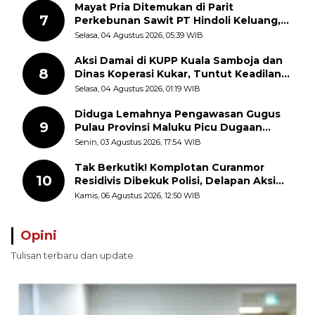
Mayat Pria Ditemukan di Parit
7
Perkebunan Sawit PT Hindoli Keluang,
Polisi Selidiki Penyebab Kematian
Selasa, 04 Agustus 2026, 05:39 WIB
Aksi Damai di KUPP Kuala Samboja dan
8
Dinas Koperasi Kukar, Tuntut Keadilan
dan Kesempatan Kerja yang Adil
Selasa, 04 Agustus 2026, 01:19 WIB
Diduga Lemahnya Pengawasan Gugus
9
Pulau Provinsi Maluku Picu Dugaan
Pungli terhadap Nelayan Bale-Bale di
Senin, 03 Agustus 2026, 17:54 WIB
Perairan Pulau Seira
Tak Berkutik! Komplotan Curanmor
10
Residivis Dibekuk Polisi, Delapan Aksi
Curanmor Di Candipuro Terungkap
Kamis, 06 Agustus 2026, 12:50 WIB
Opini
Tulisan terbaru dan update