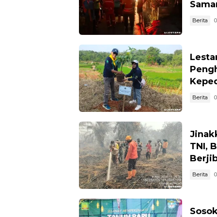
Sama
Berita
0
Lesta
Pengh
Keped
Berita
0
Jinak
TNI, 
Berji
Berita
0
Sosok