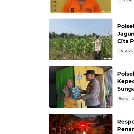
Polse
Jagun
Cita 
TNI & Polr
Polse
Keped
Sunga
Berita
0
Respo
Penan