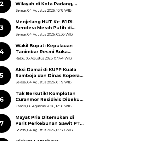
2
Wilayah di Kota Padang,
Proses Evakuasi Warga
Selasa, 04 Agustus 2026, 10:18 WIB
Masih Berlangsung
Menjelang HUT Ke-81 RI,
3
Bendera Merah Putih di
Kantor Dinas Kehutanan
Selasa, 04 Agustus 2026, 05:36 WIB
Sulut Disorot Warga
Wakil Bupati Kepulauan
4
Tanimbar Resmi Buka
Rangkaian Peringatan HUT
Rabu, 05 Agustus 2026, 07:44 WIB
ke-81 Kemerdekaan RI, ASN
Diajak Perkuat Semangat
Aksi Damai di KUPP Kuala
5
Nasionalisme
Samboja dan Dinas Koperasi
Kukar, Tuntut Keadilan dan
Selasa, 04 Agustus 2026, 01:19 WIB
Kesempatan Kerja yang Adil
Tak Berkutik! Komplotan
6
Curanmor Residivis Dibekuk
Polisi, Delapan Aksi
Kamis, 06 Agustus 2026, 12:50 WIB
Curanmor Di Candipuro
Terungkap
Mayat Pria Ditemukan di
7
Parit Perkebunan Sawit PT
Hindoli Keluang, Polisi
Selasa, 04 Agustus 2026, 05:39 WIB
Selidiki Penyebab Kematian