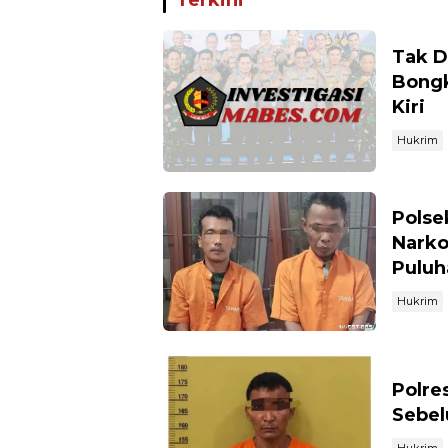
Tak D
Bongk
Kiri
Hukrim
Polse
Narko
Puluh
Hukrim
Polre
Sebel
Hukrim