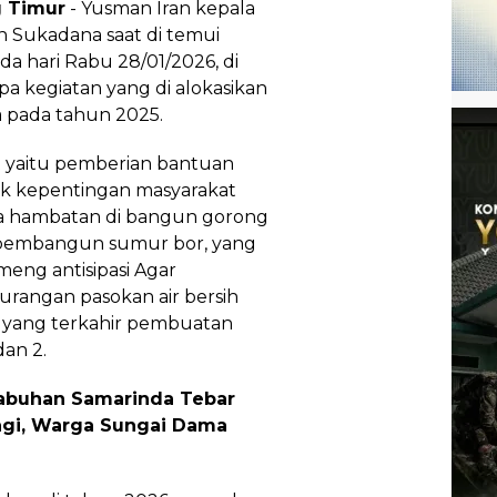
 Timur
- Yusman Iran kepala
 Sukadana saat di temui
da hari Rabu 28/01/2026, di
 kegiatan yang di alokasikan
pada tahun 2025.
 yaitu pemberian bantuan
tuk kepentingan masyarakat
ada hambatan di bangun gorong
, pembangun sumur bor, yang
meng antisipasi Agar
rangan pasokan air bersih
n yang terkahir pembuatan
dan 2.
abuhan Samarinda Tebar
agi, Warga Sungai Dama