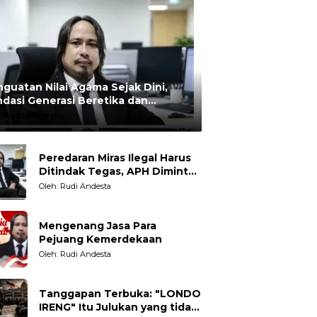
guatan Nilai Agama Sejak Dini,
dasi Generasi Beretika dan
rmoral
:
Rudi Andesta
Peredaran Miras Ilegal Harus
Ditindak Tegas, APH Diminta
Tegakkan Hukum Tanpa
Oleh: Rudi Andesta
Pandang Bulu
Mengenang Jasa Para
Pejuang Kemerdekaan
Oleh: Rudi Andesta
Tanggapan Terbuka: "LONDO
IRENG" Itu Julukan yang tidak