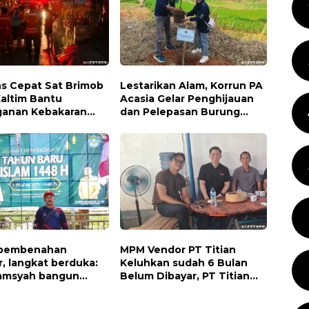
s Cepat Sat Brimob
Lestarikan Alam, Korrun PA
Kaltim Bantu
Acasia Gelar Penghijauan
anan Kebakaran
dan Pelepasan Burung
iman di Samarinda
Wujudkan Kepedulian
Lingkungan
 pembenahan
MPM Vendor PT Titian
, langkat berduka:
Keluhkan sudah 6 Bulan
hamsyah bangun
Belum Dibayar, PT Titian
 jangan tinggalkan
beralasan Invoice Belum di
endidikan kita
Bayar Pertamina