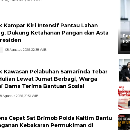
k Kampar Kiri Intensif Pantau Lahan
g, Dukung Ketahanan Pangan dan Asta
Pen
Presiden
Fon
Be
Oleh
i
08 Agustus 2026, 22:38 WIB
k Kawasan Pelabuhan Samarinda Tebar
ulian Lewat Jumat Berbagi, Warga
i Dama Terima Bantuan Sosial
8 Agustus 2026, 21:51 WIB
ns Cepat Sat Brimob Polda Kaltim Bantu
ganan Kebakaran Permukiman di