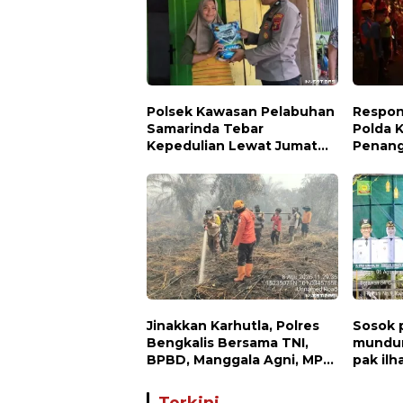
Polsek Kawasan Pelabuhan
Respon
Samarinda Tebar
Polda 
Kepedulian Lewat Jumat
Penang
Berbagi, Warga Sungai
Permuk
Dama Terima Bantuan
Sosial
Jinakkan Karhutla, Polres
Sosok
Bengkalis Bersama TNI,
mundur
BPBD, Manggala Agni, MPA
pak il
dan PT TKWL Berjibaku di
ST.MT,
Siak Kecil dan Mandau
dunia p
Terkini