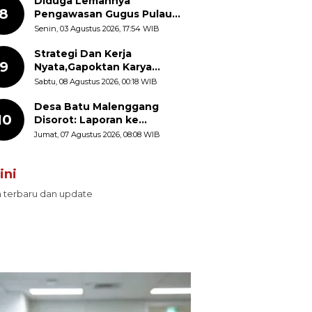
Diduga Lemahnya
8
Pengawasan Gugus Pulau
Provinsi Maluku Picu Dugaan
Senin, 03 Agustus 2026, 17:54 WIB
Pungli terhadap Nelayan
Bale-Bale di Perairan Pulau
Strategi Dan Kerja
9
Seira
Nyata,Gapoktan Karya
Makmur Genjot Produksi
Sabtu, 08 Agustus 2026, 00:18 WIB
Demi Swasembada Pangan
Desa Batu Malenggang
10
Disorot: Laporan ke
Kemendes Ada, Keterangan
Jumat, 07 Agustus 2026, 08:08 WIB
ke LSM GMAS Berbeda
ini
n terbaru dan update