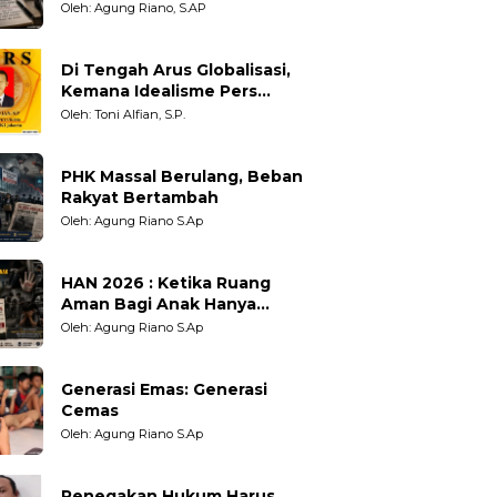
Adil untuk Wartawan,
Oleh: Agung Riano, S.AP
Pengamat dan LSM
Di Tengah Arus Globalisasi,
Kemana Idealisme Pers
Berpihak?
Oleh: Toni Alfian, S.P.
PHK Massal Berulang, Beban
Rakyat Bertambah
Oleh: Agung Riano S.Ap
HAN 2026 : Ketika Ruang
Aman Bagi Anak Hanya
Sebatas Angan
Oleh: Agung Riano S.Ap
Generasi Emas: Generasi
Cemas
Oleh: Agung Riano S.Ap
Penegakan Hukum Harus