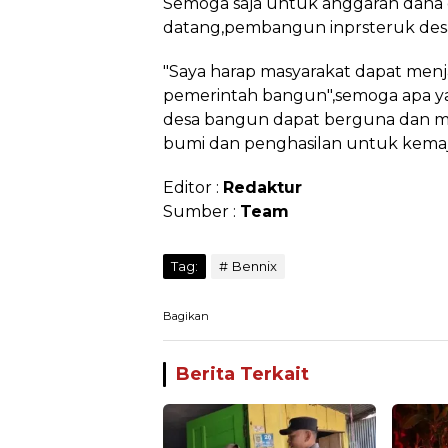
Semoga saja untuk anggaran dana 
datang,pembangun inprsteruk desa 
"Saya harap masyarakat dapat menj
pemerintah bangun",semoga apa y
desa bangun dapat berguna dan m
bumi dan penghasilan untuk kema
Editor :
Redaktur
Sumber :
Team
Tag:
Bennix
Bagikan
Berita Terkait