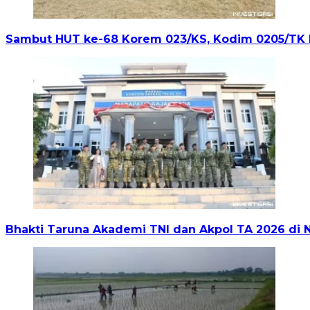
Sambut HUT ke-68 Korem 023/KS, Kodim 0205/TK
Bhakti Taruna Akademi TNI dan Akpol TA 2026 di N