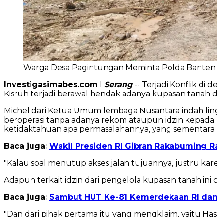
Warga Desa Pagintungan Meminta Polda Banten Si
Investigasimabes.com
l
Serang
-- Terjadi Konflik di
Kisruh terjadi berawal hendak adanya kupasan tanah di 
Michel dari Ketua Umum lembaga Nusantara indah li
beroperasi tanpa adanya rekom ataupun idzin kepada
ketidaktahuan apa permasalahannya, yang sementara 
Baca juga:
Wakil Presiden RI Gibran Rakabuming 
"Kalau soal menutup akses jalan tujuannya, justru ka
Adapun terkait idzin dari pengelola kupasan tanah ini 
Baca juga:
Sambut HUT Ke-81 Kemerdekaan RI dan
"Dan dari pihak pertama itu yang mengklaim, yaitu Ha