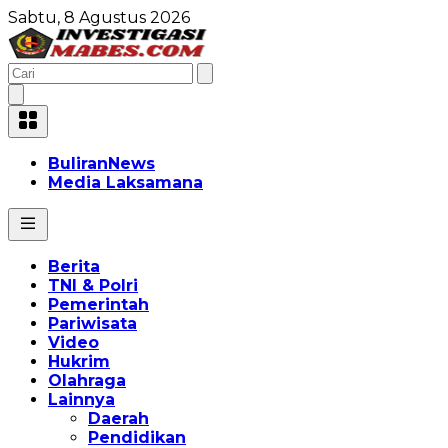
Sabtu, 8 Agustus 2026
BuliranNews
Media Laksamana
Berita
TNI & Polri
Pemerintah
Pariwisata
Video
Hukrim
Olahraga
Lainnya
Daerah
Pendidikan