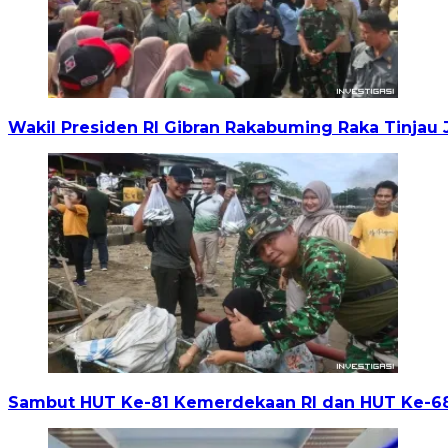
Wakil Presiden RI Gibran Rakabuming Raka Tinja
Sambut HUT Ke-81 Kemerdekaan RI dan HUT Ke-6