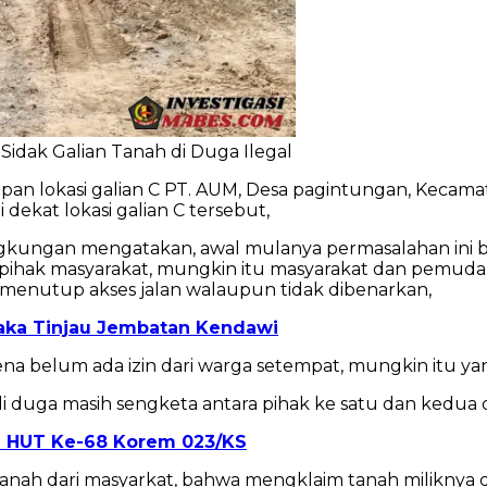
dak Galian Tanah di Duga Ilegal
 depan lokasi galian C PT. AUM, Desa pagintungan, Keca
dekat lokasi galian C tersebut,
ngkungan mengatakan, awal mulanya permasalahan ini 
 pihak masyarakat, mungkin itu masyarakat dan pemud
menutup akses jalan walaupun tidak dibenarkan,
Raka Tinjau Jembatan Kendawi
rena belum ada izin dari warga setempat, mungkin itu y
di duga masih sengketa antara pihak ke satu dan kedua d
 HUT Ke-68 Korem 023/KS
sanah dari masyarkat, bahwa mengklaim tanah miliknya d