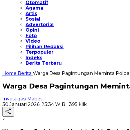
Otomatif
Agama
Artis
Sosial
Advertorial
Opini
Foto
Video
Pilihan Redaksi
Terpopuler
Indeks
Berita Terbaru
Home
Berita
Warga Desa Pagintungan Meminta Polda B
Warga Desa Pagintungan Meminta 
Investigasi Mabes
30 Januari 2026, 23:34 WIB
| 395 klik
×