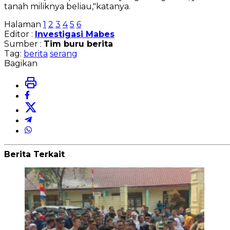
tanah miliknya beliau,"katanya.
Halaman
1
2
3
4
5
6
Editor :
Investigasi Mabes
Sumber :
Tim buru berita
Tag:
berita
serang
Bagikan
Berita Terkait