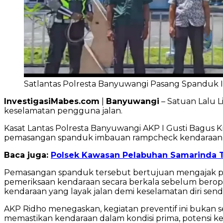
Satlantas Polresta Banyuwangi Pasang Spanduk
InvestigasiMabes.com
|
Banyuwangi
– Satuan Lalu 
keselamatan pengguna jalan.
Kasat Lantas Polresta Banyuwangi AKP I Gusti Bagus Kri
pemasangan spanduk imbauan rampcheck kendaraan dil
Baca juga:
Polsek Kawasan Pelabuhan Samarinda T
Pemasangan spanduk tersebut bertujuan mengajak 
pemeriksaan kendaraan secara berkala sebelum beroper
kendaraan yang layak jalan demi keselamatan diri sen
AKP Ridho menegaskan, kegiatan preventif ini bukan
memastikan kendaraan dalam kondisi prima, potensi kece