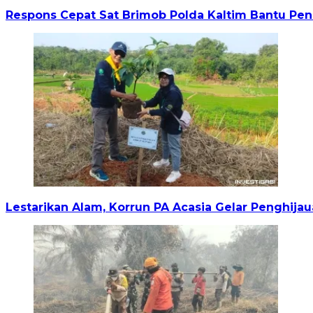
Respons Cepat Sat Brimob Polda Kaltim Bantu P
Lestarikan Alam, Korrun PA Acasia Gelar Penghi