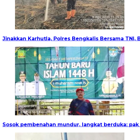
Jinakkan Karhutla, Polres Bengkalis Bersama TNI,
Sosok pembenahan mundur, langkat berduka: pak i