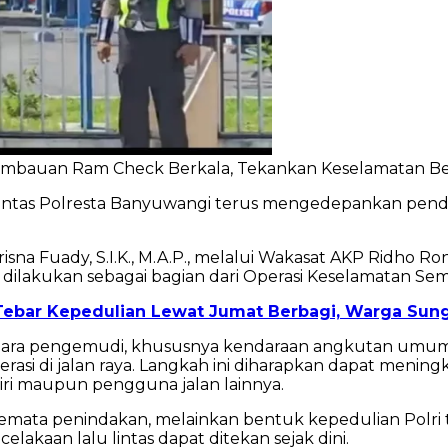
 Imbauan Ram Check Berkala, Tekankan Keselamatan B
Lintas Polresta Banyuwangi terus mengedepankan pend
sna Fuady, S.I.K., M.A.P., melalui Wakasat AKP Ridho Ron
akukan sebagai bagian dari Operasi Keselamatan Semer
ebar Kepedulian Lewat Jumat Berbagi, Warga Sung
para pengemudi, khususnya kendaraan angkutan umum
asi di jalan raya. Langkah ini diharapkan dapat menin
diri maupun pengguna jalan lainnya.
 semata penindakan, melainkan bentuk kepedulian Polr
lakaan lalu lintas dapat ditekan sejak dini.