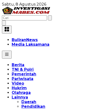
Sabtu, 8 Agustus 2026
BuliranNews
Media Laksamana
Berita
TNI & Polri
Pemerintah
Pariwisata
Video
Hukrim
Olahraga
Lainnya
Daerah
Pendidikan