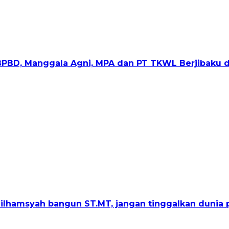
 BPBD, Manggala Agni, MPA dan PT TKWL Berjibaku d
lhamsyah bangun ST.MT, jangan tinggalkan dunia p