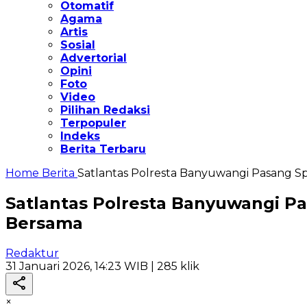
Otomatif
Agama
Artis
Sosial
Advertorial
Opini
Foto
Video
Pilihan Redaksi
Terpopuler
Indeks
Berita Terbaru
Home
Berita
Satlantas Polresta Banyuwangi Pasang 
Satlantas Polresta Banyuwangi 
Bersama
Redaktur
31 Januari 2026, 14:23 WIB
| 285 klik
×