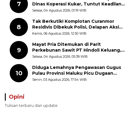
7
Dinas Koperasi Kukar, Tuntut Keadilan
dan Kesempatan Kerja yang Adil
Selasa, 04 Agustus 2026, 01:19 WIB
Tak Berkutik! Komplotan Curanmor
8
Residivis Dibekuk Polisi, Delapan Aksi
Curanmor Di Candipuro Terungkap
Kamis, 06 Agustus 2026, 12:50 WIB
Mayat Pria Ditemukan di Parit
9
Perkebunan Sawit PT Hindoli Keluang,
Polisi Selidiki Penyebab Kematian
Selasa, 04 Agustus 2026, 05:39 WIB
Diduga Lemahnya Pengawasan Gugus
10
Pulau Provinsi Maluku Picu Dugaan
Pungli terhadap Nelayan Bale-Bale di
Senin, 03 Agustus 2026, 17:54 WIB
Perairan Pulau Seira
Opini
Tulisan terbaru dan update