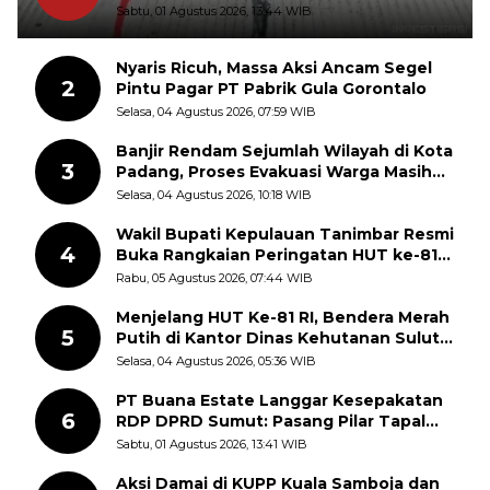
Sudah Pecah
Sabtu, 01 Agustus 2026, 13:44 WIB
Nyaris Ricuh, Massa Aksi Ancam Segel
2
Pintu Pagar PT Pabrik Gula Gorontalo
Selasa, 04 Agustus 2026, 07:59 WIB
Banjir Rendam Sejumlah Wilayah di Kota
3
Padang, Proses Evakuasi Warga Masih
Berlangsung
Selasa, 04 Agustus 2026, 10:18 WIB
Wakil Bupati Kepulauan Tanimbar Resmi
4
Buka Rangkaian Peringatan HUT ke-81
Kemerdekaan RI, ASN Diajak Perkuat
Rabu, 05 Agustus 2026, 07:44 WIB
Semangat Nasionalisme
Menjelang HUT Ke-81 RI, Bendera Merah
5
Putih di Kantor Dinas Kehutanan Sulut
Disorot Warga
Selasa, 04 Agustus 2026, 05:36 WIB
PT Buana Estate Langgar Kesepakatan
6
RDP DPRD Sumut: Pasang Pilar Tapal
Batas Sepihak Tanpa Libatkan
Sabtu, 01 Agustus 2026, 13:41 WIB
Masyarakat
Aksi Damai di KUPP Kuala Samboja dan