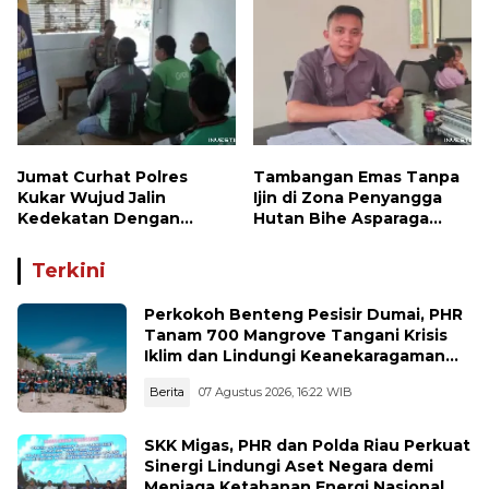
Tiga Pelaku Diamankan
Jumat Curhat Polres
Tambangan Emas Tanpa
Kukar Wujud Jalin
Ijin di Zona Penyangga
Kedekatan Dengan
Hutan Bihe Asparaga
Masyarakat
Dihentikan, Air Sungai
Keruh dan Wisata
Terkini
Terancam
Perkokoh Benteng Pesisir Dumai, PHR
Tanam 700 Mangrove Tangani Krisis
Iklim dan Lindungi Keanekaragaman
Hayati
Berita
07 Agustus 2026, 16:22 WIB
SKK Migas, PHR dan Polda Riau Perkuat
Sinergi Lindungi Aset Negara demi
Menjaga Ketahanan Energi Nasional