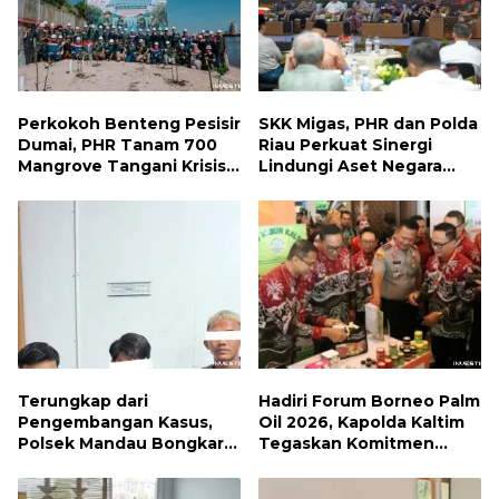
Perkokoh Benteng Pesisir
SKK Migas, PHR dan Polda
Dumai, PHR Tanam 700
Riau Perkuat Sinergi
Mangrove Tangani Krisis
Lindungi Aset Negara
Iklim dan Lindungi
demi Menjaga Ketahanan
Keanekaragaman Hayati
Energi Nasional
Terungkap dari
Hadiri Forum Borneo Palm
Pengembangan Kasus,
Oil 2026, Kapolda Kaltim
Polsek Mandau Bongkar
Tegaskan Komitmen
Peredaran Sabu dan
Cegah Karhutla
Ekstasi di Air Jamban,