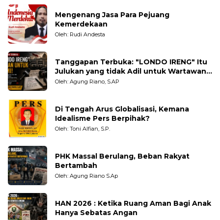
Mengenang Jasa Para Pejuang
Kemerdekaan
Oleh: Rudi Andesta
Tanggapan Terbuka: "LONDO IRENG" Itu
Julukan yang tidak Adil untuk Wartawan,
Pengamat dan LSM
Oleh: Agung Riano, S.AP
Di Tengah Arus Globalisasi, Kemana
Idealisme Pers Berpihak?
Oleh: Toni Alfian, S.P.
PHK Massal Berulang, Beban Rakyat
Bertambah
Oleh: Agung Riano S.Ap
HAN 2026 : Ketika Ruang Aman Bagi Anak
Hanya Sebatas Angan