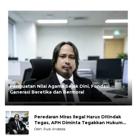
Penguatan Nilai Agama Sejak Dini, Fondasi
Generasi Beretika dan Bermoral
Oleh:
Rudi Andesta
Peredaran Miras Ilegal Harus Ditindak
Tegas, APH Diminta Tegakkan Hukum
Tanpa Pandang Bulu
Oleh: Rudi Andesta