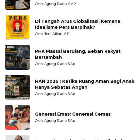
Pengamat dan LSM
Oleh: Agung Riano, S.AP
Di Tengah Arus Globalisasi, Kemana
Idealisme Pers Berpihak?
Oleh: Toni Alfian, S.P.
PHK Massal Berulang, Beban Rakyat
Bertambah
Oleh: Agung Riano S.Ap
HAN 2026 : Ketika Ruang Aman Bagi Anak
Hanya Sebatas Angan
Oleh: Agung Riano S.Ap
Generasi Emas: Generasi Cemas
Oleh: Agung Riano S.Ap