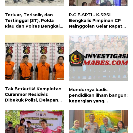
Terluar, Terisolir, dan
P.C F-SPTI - K.SPSI
Tertinggal (3T), Polda
Bengkalis Pimpinan CP
Riau dan Polres Bengkalis
Nainggolan Gelar Rapat
Hadirkan Bakti Sosial, Cek
Koordinasi Bersama PUK
Kesehatan Gratis, hingga
dan Ranting Khusus
Dialog Kebangsaan di
Rupat
Tak Berkutik! Komplotan
Mundurnya kadis
Curanmor Residivis
pendidikan ilham bangun:
Dibekuk Polisi, Delapan
kepergian yang
Aksi Curanmor Di
disayangkan, panggilan
Candipuro Terungkap
untuk kembali berbenah