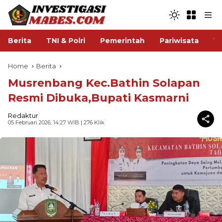
Berita
TNI & Polri
Pemerintah
Pariwisata
V
Home
Berita
Musrenbang Kec.Bathin Solapan
Resmi Dibuka,Bupati Kasmarni
Redaktur
05 Februari 2026, 14:27 WIB
| 276 Klik