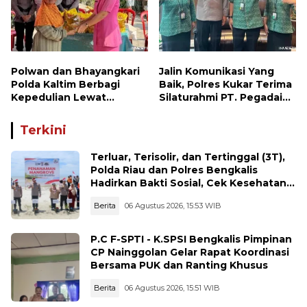
Polwan dan Bhayangkari
Jalin Komunikasi Yang
Polda Kaltim Berbagi
Baik, Polres Kukar Terima
Kepedulian Lewat
Silaturahmi PT. Pegadaian
Penyaluran Bantuan
Cabang Tenggarong
Sosial kepada Warga
Terkini
Terluar, Terisolir, dan Tertinggal (3T),
Polda Riau dan Polres Bengkalis
Hadirkan Bakti Sosial, Cek Kesehatan
Gratis, hingga Dialog Kebangsaan di
Berita
06 Agustus 2026, 15:53 WIB
Rupat
P.C F-SPTI - K.SPSI Bengkalis Pimpinan
CP Nainggolan Gelar Rapat Koordinasi
Bersama PUK dan Ranting Khusus
Berita
06 Agustus 2026, 15:51 WIB