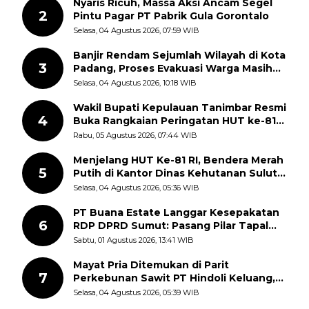
Nyaris Ricuh, Massa Aksi Ancam Segel
2
Pintu Pagar PT Pabrik Gula Gorontalo
Selasa, 04 Agustus 2026, 07:59 WIB
Banjir Rendam Sejumlah Wilayah di Kota
3
Padang, Proses Evakuasi Warga Masih
Berlangsung
Selasa, 04 Agustus 2026, 10:18 WIB
Wakil Bupati Kepulauan Tanimbar Resmi
4
Buka Rangkaian Peringatan HUT ke-81
Kemerdekaan RI, ASN Diajak Perkuat
Rabu, 05 Agustus 2026, 07:44 WIB
Semangat Nasionalisme
Menjelang HUT Ke-81 RI, Bendera Merah
5
Putih di Kantor Dinas Kehutanan Sulut
Disorot Warga
Selasa, 04 Agustus 2026, 05:36 WIB
PT Buana Estate Langgar Kesepakatan
6
RDP DPRD Sumut: Pasang Pilar Tapal
Batas Sepihak Tanpa Libatkan
Sabtu, 01 Agustus 2026, 13:41 WIB
Masyarakat
Mayat Pria Ditemukan di Parit
7
Perkebunan Sawit PT Hindoli Keluang,
Polisi Selidiki Penyebab Kematian
Selasa, 04 Agustus 2026, 05:39 WIB