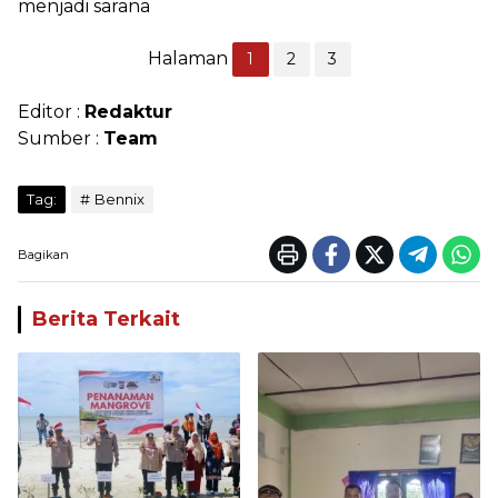
menjadi sarana
Halaman
1
2
3
Editor :
Redaktur
Sumber :
Team
Tag:
Bennix
Bagikan
Berita Terkait