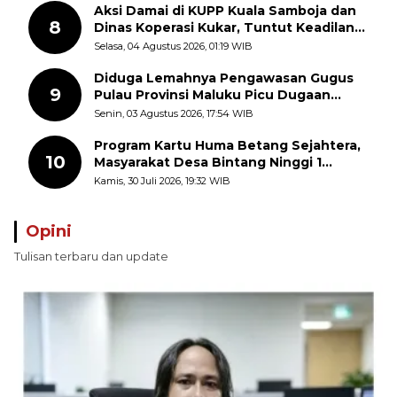
Aksi Damai di KUPP Kuala Samboja dan
8
Dinas Koperasi Kukar, Tuntut Keadilan
dan Kesempatan Kerja yang Adil
Selasa, 04 Agustus 2026, 01:19 WIB
Diduga Lemahnya Pengawasan Gugus
9
Pulau Provinsi Maluku Picu Dugaan
Pungli terhadap Nelayan Bale-Bale di
Senin, 03 Agustus 2026, 17:54 WIB
Perairan Pulau Seira
Program Kartu Huma Betang Sejahtera,
10
Masyarakat Desa Bintang Ninggi 1
Terima Sembako dan Uang Tunai
Kamis, 30 Juli 2026, 19:32 WIB
Opini
Tulisan terbaru dan update