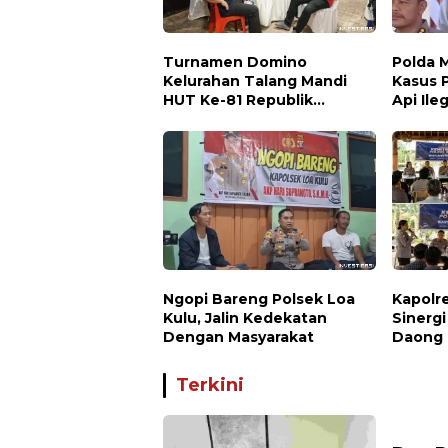
Turnamen Domino
Polda 
Kelurahan Talang Mandi
Kasus 
HUT Ke-81 Republik
Api Ile
Indonesia
Diama
Ngopi Bareng Polsek Loa
Kapolr
Kulu, Jalin Kedekatan
Sinergi
Dengan Masyarakat
Daong 
Bersa
Terkini