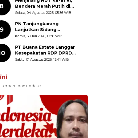
Diajak Perkuat Semangat
Menjelang HUT Ke-81 RI,
8
Nasionalisme
Bendera Merah Putih di
Kantor Dinas Kehutanan
Selasa, 04 Agustus 2026, 05:36 WIB
Sulut Disorot Warga
PN Tanjungkarang
9
Lanjutkan Sidang
Praperadilan Enam Debt
Kamis, 30 Juli 2026, 13:38 WIB
Collector dengan
Pemeriksaan Saksi
PT Buana Estate Langgar
10
Kesepakatan RDP DPRD
Sumut: Pasang Pilar Tapal
Sabtu, 01 Agustus 2026, 13:41 WIB
Batas Sepihak Tanpa
Libatkan Masyarakat
ini
n terbaru dan update