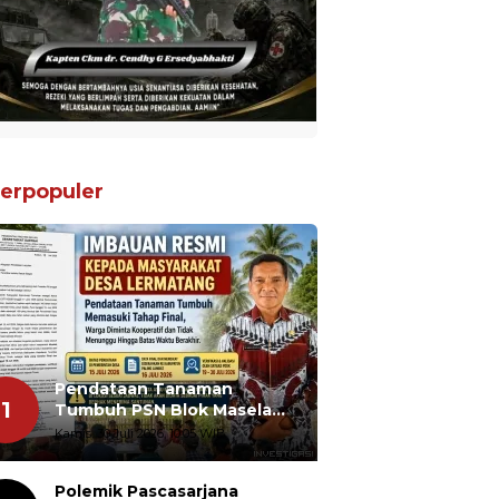
erpopuler
Pendataan Tanaman
1
Tumbuh PSN Blok Masela
Segera Ditutup, Warga
Kamis, 30 Juli 2026, 10:05 WIB
Lermatang Diminta Tidak
Menunda
Polemik Pascasarjana