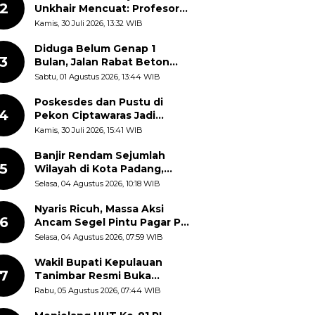
2
Unkhair Mencuat: Profesor
dan Doktor Disebut
Kamis, 30 Juli 2026, 13:32 WIB
Terjebak dalam Rutinitas
Akademik Akhir Pekan
Diduga Belum Genap 1
3
Bulan, Jalan Rabat Beton
Gidanglo - Guwosobokerto
Sabtu, 01 Agustus 2026, 13:44 WIB
Sudah Pecah
Poskesdes dan Pustu di
4
Pekon Ciptawaras Jadi
Sorotan, Warga Keluhkan
Kamis, 30 Juli 2026, 15:41 WIB
Fasilitas Terbengkalai dan
Dugaan Pungutan
Banjir Rendam Sejumlah
5
Wilayah di Kota Padang,
Proses Evakuasi Warga
Selasa, 04 Agustus 2026, 10:18 WIB
Masih Berlangsung
Nyaris Ricuh, Massa Aksi
6
Ancam Segel Pintu Pagar PT
Pabrik Gula Gorontalo
Selasa, 04 Agustus 2026, 07:59 WIB
Wakil Bupati Kepulauan
7
Tanimbar Resmi Buka
Rangkaian Peringatan HUT
Rabu, 05 Agustus 2026, 07:44 WIB
ke-81 Kemerdekaan RI, ASN