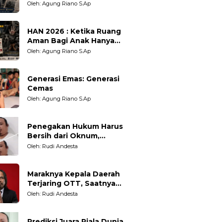
Oleh: Agung Riano S.Ap
HAN 2026 : Ketika Ruang
Aman Bagi Anak Hanya
Sebatas Angan
Oleh: Agung Riano S.Ap
Generasi Emas: Generasi
Cemas
Oleh: Agung Riano S.Ap
Penegakan Hukum Harus
Bersih dari Oknum,
Kepercayaan Publik adalah
Oleh: Rudi Andesta
Taruhannya
Maraknya Kepala Daerah
Terjaring OTT, Saatnya
Bersih-Bersih Total Tata
Oleh: Rudi Andesta
Kelola Pemerintahan
Prediksi Juara Piala Dunia