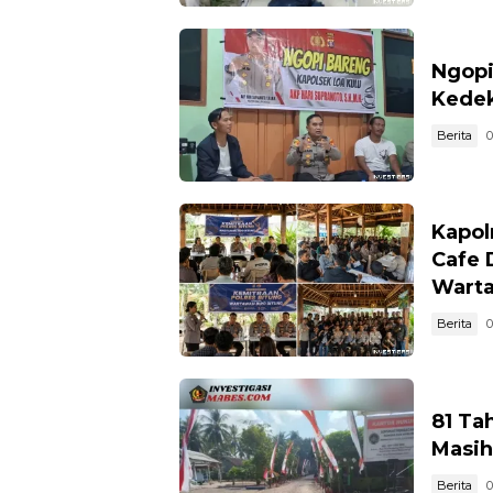
Ngopi
Kedek
Berita
0
Kapol
Cafe 
Wart
Berita
0
81 Ta
Masih
Berita
0