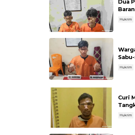
Dua P
Baran
Hukrim
Warga
Sabu-
Hukrim
Curi 
Tangk
Hukrim