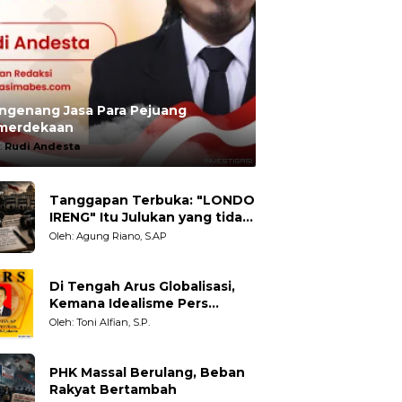
ngenang Jasa Para Pejuang
merdekaan
:
Rudi Andesta
Tanggapan Terbuka: "LONDO
IRENG" Itu Julukan yang tidak
Adil untuk Wartawan,
Oleh: Agung Riano, S.AP
Pengamat dan LSM
Di Tengah Arus Globalisasi,
Kemana Idealisme Pers
Berpihak?
Oleh: Toni Alfian, S.P.
PHK Massal Berulang, Beban
Rakyat Bertambah