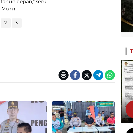
tahun depan,” seru
 Munir.
2
3
T