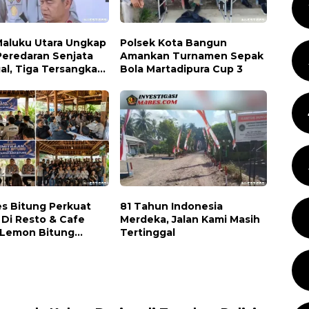
Maluku Utara Ungkap
Polsek Kota Bangun
Peredaran Senjata
Amankan Turnamen Sepak
gal, Tiga Tersangka
Bola Martadipura Cup 3
nkan
es Bitung Perkuat
81 Tahun Indonesia
 Di Resto & Cafe
Merdeka, Jalan Kami Masih
Lemon Bitung
Tertinggal
ma Wartawan