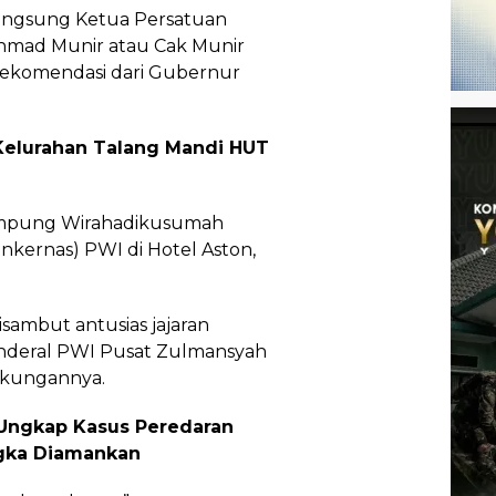
langsung Ketua Persatuan
hmad Munir atau Cak Munir
rekomendasi dari Gubernur
elurahan Talang Mandi HUT
Lampung Wirahadikusumah
onkernas) PWI di Hotel Aston,
ambut antusias jajaran
enderal PWI Pusat Zulmansyah
kungannya.
 Ungkap Kasus Peredaran
angka Diamankan