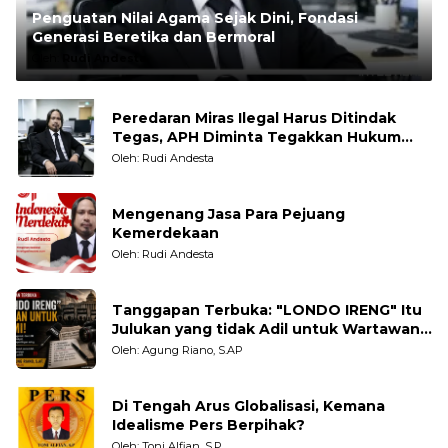
Penguatan Nilai Agama Sejak Dini, Fondasi
Generasi Beretika dan Bermoral
Oleh:
Rudi Andesta
Peredaran Miras Ilegal Harus Ditindak
Tegas, APH Diminta Tegakkan Hukum
Tanpa Pandang Bulu
Oleh: Rudi Andesta
Mengenang Jasa Para Pejuang
Kemerdekaan
Oleh: Rudi Andesta
Tanggapan Terbuka: "LONDO IRENG" Itu
Julukan yang tidak Adil untuk Wartawan,
Pengamat dan LSM
Oleh: Agung Riano, S.AP
Di Tengah Arus Globalisasi, Kemana
Idealisme Pers Berpihak?
Oleh: Toni Alfian, S.P.