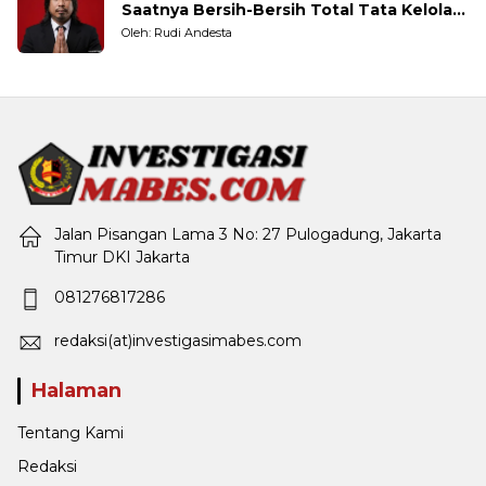
Saatnya Bersih-Bersih Total Tata Kelola
Pemerintahan
Oleh: Rudi Andesta
Jalan Pisangan Lama 3 No: 27 Pulogadung, Jakarta
Timur DKI Jakarta
081276817286
redaksi(at)investigasimabes.com
Halaman
Tentang Kami
Redaksi