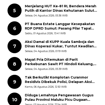
Semangat Nasionalisme
Menjelang HUT Ke-81 RI, Bendera Merah
5
Putih di Kantor Dinas Kehutanan Sulut
Disorot Warga
Selasa, 04 Agustus 2026, 05:36 WIB
PT Buana Estate Langgar Kesepakatan
6
RDP DPRD Sumut: Pasang Pilar Tapal
Batas Sepihak Tanpa Libatkan
Sabtu, 01 Agustus 2026, 13:41 WIB
Masyarakat
Aksi Damai di KUPP Kuala Samboja dan
7
Dinas Koperasi Kukar, Tuntut Keadilan
dan Kesempatan Kerja yang Adil
Selasa, 04 Agustus 2026, 01:19 WIB
Mayat Pria Ditemukan di Parit
8
Perkebunan Sawit PT Hindoli Keluang,
Polisi Selidiki Penyebab Kematian
Selasa, 04 Agustus 2026, 05:39 WIB
Tak Berkutik! Komplotan Curanmor
9
Residivis Dibekuk Polisi, Delapan Aksi
Curanmor Di Candipuro Terungkap
Kamis, 06 Agustus 2026, 12:50 WIB
Diduga Lemahnya Pengawasan Gugus
10
Pulau Provinsi Maluku Picu Dugaan
Pungli terhadap Nelayan Bale-Bale di
Senin, 03 Agustus 2026, 17:54 WIB