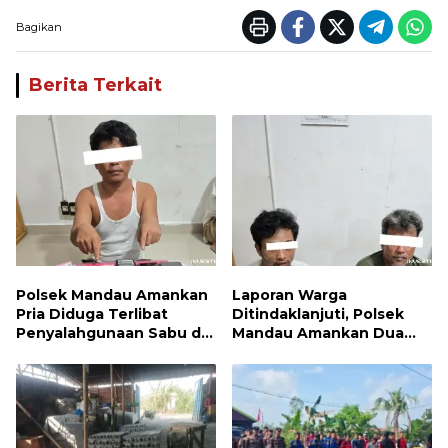
Bagikan
Berita Terkait
Polsek Mandau Amankan
Laporan Warga
Pria Diduga Terlibat
Ditindaklanjuti, Polsek
Penyalahgunaan Sabu di
Mandau Amankan Dua
Bumbung
Terduga Pelaku dan 5
Paket Sabu