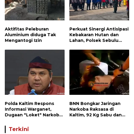
Aktifitas Peleburan
Perkuat Sinergi Antisipasi
Aluminium diduga Tak
Kebakaran Hutan dan
Mengantogi Izin
Lahan, Polsek Sebulu
Hadiri Kegiatan Apel
Kesiapsiagaan Karhutla
Polda Kaltim Respons
BNN Bongkar Jaringan
Informasi Warganet,
Narkoba Raksasa di
Dugaan "Loket" Narkoba
Kaltim, 92 Kg Sabu dan
di Waru PPU Jadi
1.000 Cartridge Vape
Perhatian
Etomidate Disita
Terkini