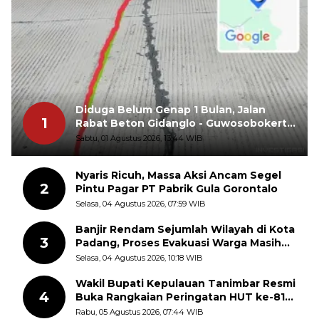
Diduga Belum Genap 1 Bulan, Jalan
1
Rabat Beton Gidanglo - Guwosobokerto
Sudah Pecah
Sabtu, 01 Agustus 2026, 13:44 WIB
Nyaris Ricuh, Massa Aksi Ancam Segel
2
Pintu Pagar PT Pabrik Gula Gorontalo
Selasa, 04 Agustus 2026, 07:59 WIB
Banjir Rendam Sejumlah Wilayah di Kota
3
Padang, Proses Evakuasi Warga Masih
Berlangsung
Selasa, 04 Agustus 2026, 10:18 WIB
Wakil Bupati Kepulauan Tanimbar Resmi
4
Buka Rangkaian Peringatan HUT ke-81
Kemerdekaan RI, ASN Diajak Perkuat
Rabu, 05 Agustus 2026, 07:44 WIB