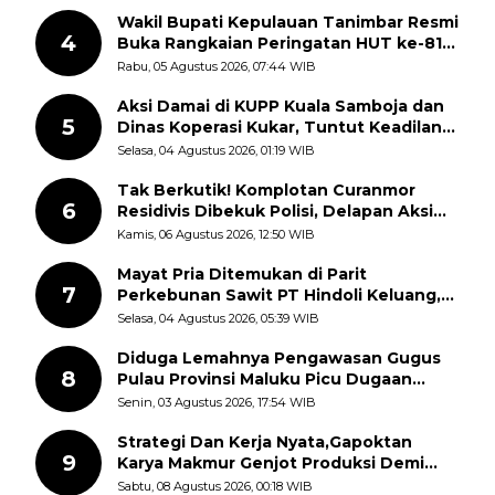
Wakil Bupati Kepulauan Tanimbar Resmi
4
Buka Rangkaian Peringatan HUT ke-81
Kemerdekaan RI, ASN Diajak Perkuat
Rabu, 05 Agustus 2026, 07:44 WIB
Semangat Nasionalisme
Aksi Damai di KUPP Kuala Samboja dan
5
Dinas Koperasi Kukar, Tuntut Keadilan
dan Kesempatan Kerja yang Adil
Selasa, 04 Agustus 2026, 01:19 WIB
Tak Berkutik! Komplotan Curanmor
6
Residivis Dibekuk Polisi, Delapan Aksi
Curanmor Di Candipuro Terungkap
Kamis, 06 Agustus 2026, 12:50 WIB
Mayat Pria Ditemukan di Parit
7
Perkebunan Sawit PT Hindoli Keluang,
Polisi Selidiki Penyebab Kematian
Selasa, 04 Agustus 2026, 05:39 WIB
Diduga Lemahnya Pengawasan Gugus
8
Pulau Provinsi Maluku Picu Dugaan
Pungli terhadap Nelayan Bale-Bale di
Senin, 03 Agustus 2026, 17:54 WIB
Perairan Pulau Seira
Strategi Dan Kerja Nyata,Gapoktan
9
Karya Makmur Genjot Produksi Demi
Swasembada Pangan
Sabtu, 08 Agustus 2026, 00:18 WIB