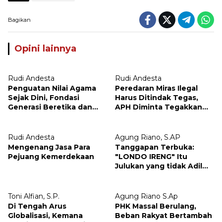
Bagikan
Opini lainnya
Rudi Andesta
Rudi Andesta
Penguatan Nilai Agama
Peredaran Miras Ilegal
Sejak Dini, Fondasi
Harus Ditindak Tegas,
Generasi Beretika dan
APH Diminta Tegakkan
Bermoral
Hukum Tanpa Pandang
Bulu
Rudi Andesta
Agung Riano, S.AP
Mengenang Jasa Para
Tanggapan Terbuka:
Pejuang Kemerdekaan
"LONDO IRENG" Itu
Julukan yang tidak Adil
untuk Wartawan,
Pengamat dan LSM
Toni Alfian, S.P.
Agung Riano S.Ap
Di Tengah Arus
PHK Massal Berulang,
Globalisasi, Kemana
Beban Rakyat Bertambah