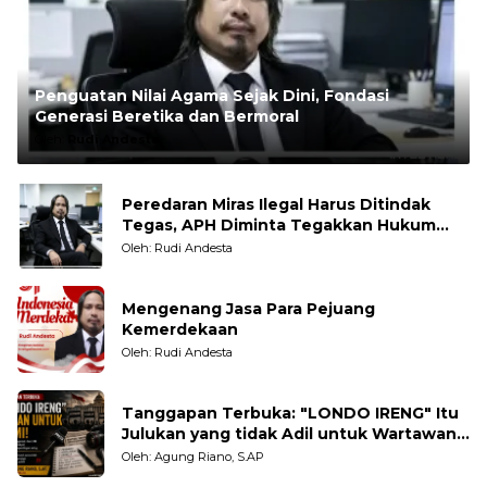
Penguatan Nilai Agama Sejak Dini, Fondasi
Generasi Beretika dan Bermoral
Oleh:
Rudi Andesta
Peredaran Miras Ilegal Harus Ditindak
Tegas, APH Diminta Tegakkan Hukum
Tanpa Pandang Bulu
Oleh: Rudi Andesta
Mengenang Jasa Para Pejuang
Kemerdekaan
Oleh: Rudi Andesta
Tanggapan Terbuka: "LONDO IRENG" Itu
Julukan yang tidak Adil untuk Wartawan,
Pengamat dan LSM
Oleh: Agung Riano, S.AP