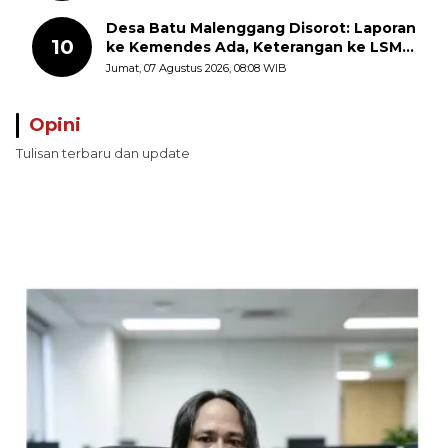
Desa Batu Malenggang Disorot: Laporan
10
ke Kemendes Ada, Keterangan ke LSM
GMAS Berbeda
Jumat, 07 Agustus 2026, 08:08 WIB
Opini
Tulisan terbaru dan update