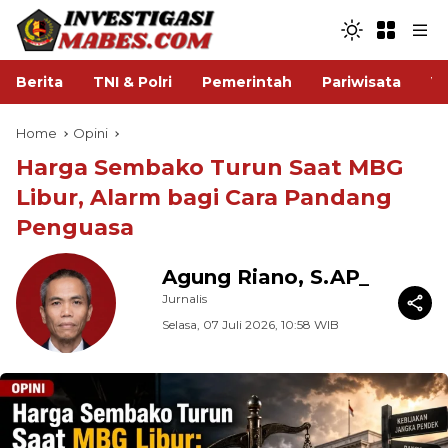
Berita
TNI & Polri
Pemerintah
Pariwisata
V
Home
Opini
Harga Sembako Turun Saat MBG
Libur, Alarm bagi Cara Pandang
Penguasa
Agung Riano, S.AP_
Jurnalis
Selasa, 07 Juli 2026, 10:58 WIB