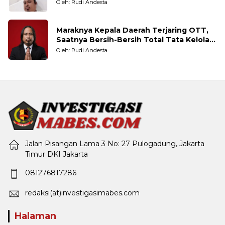
Taruhannya
Oleh: Rudi Andesta
Maraknya Kepala Daerah Terjaring OTT,
Saatnya Bersih-Bersih Total Tata Kelola
Pemerintahan
Oleh: Rudi Andesta
Jalan Pisangan Lama 3 No: 27 Pulogadung, Jakarta
Timur DKI Jakarta
081276817286
redaksi(at)investigasimabes.com
Halaman