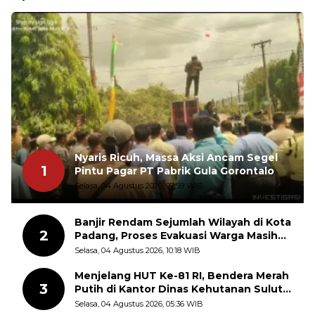
Nyaris Ricuh, Massa Aksi Ancam Segel
1
Pintu Pagar PT Pabrik Gula Gorontalo
Selasa, 04 Agustus 2026, 07:59 WIB
Banjir Rendam Sejumlah Wilayah di Kota
2
Padang, Proses Evakuasi Warga Masih
Berlangsung
Selasa, 04 Agustus 2026, 10:18 WIB
Menjelang HUT Ke-81 RI, Bendera Merah
3
Putih di Kantor Dinas Kehutanan Sulut
Disorot Warga
Selasa, 04 Agustus 2026, 05:36 WIB