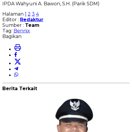
IPDA Wahyuni A. Bawon, S.H. (Parik SDM)
Halaman
1
2
3
4
Editor :
Redaktur
Sumber :
Team
Tag:
Bennix
Bagikan
Berita Terkait