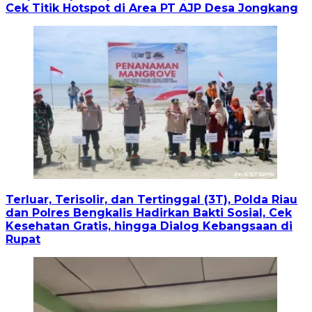
Cek Titik Hotspot di Area PT AJP Desa Jongkang
Terluar, Terisolir, dan Tertinggal (3T), Polda Riau
dan Polres Bengkalis Hadirkan Bakti Sosial, Cek
Kesehatan Gratis, hingga Dialog Kebangsaan di
Rupat