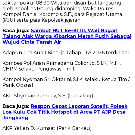
sekitar pukul 08.30 Wita dan disambut langsung
oleh Kapolres Bitung didampingi Waka Polres
Kompol Daniel Korompis, S.E., para Pejabat Utama
(PJU) serta para Kapolsek jajaran.
Baca juga:
Sambut HUT ke-81 RI, Wali Nagari
Talang Ajak Warga Kibarkan Merah Putih Sebagai
Wujud Cinta Tanah Air
Adapun Tim Audit Kinerja Tahap I TA 2026 terdiri dari:
Kombes Pol Arian Primadanu Colibrito, S.I.K., M.H.,
CHRM selaku Pengawas Tim II
Kompol Nyoman Sri Oktarini, S.I.K. selaku Ketua Tim /
Parik Opsnal
AKP Shyntian Kambey, S.E. (Parik Log)
Baca juga:
Respon Cepat Laporan Satelit, Polsek
Loa Kulu Cek Titik Hotspot di Area PT AJP Desa
Jongkang
AKP Yellen D. Kumaat (Parik Garkeu)