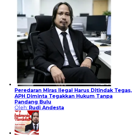
Peredaran Miras Ilegal Harus Ditindak Tegas,
APH Diminta Tegakkan Hukum Tanpa
Pandang Bulu
Oleh:
Rudi Andesta