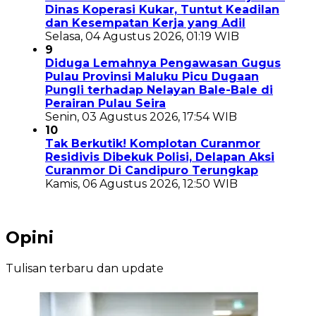
Dinas Koperasi Kukar, Tuntut Keadilan
dan Kesempatan Kerja yang Adil
Selasa, 04 Agustus 2026, 01:19 WIB
9
Diduga Lemahnya Pengawasan Gugus
Pulau Provinsi Maluku Picu Dugaan
Pungli terhadap Nelayan Bale-Bale di
Perairan Pulau Seira
Senin, 03 Agustus 2026, 17:54 WIB
10
Tak Berkutik! Komplotan Curanmor
Residivis Dibekuk Polisi, Delapan Aksi
Curanmor Di Candipuro Terungkap
Kamis, 06 Agustus 2026, 12:50 WIB
Opini
Tulisan terbaru dan update