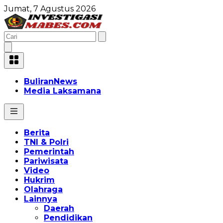
Jumat, 7 Agustus 2026
BuliranNews
Media Laksamana
Berita
TNI & Polri
Pemerintah
Pariwisata
Video
Hukrim
Olahraga
Lainnya
Daerah
Pendidikan