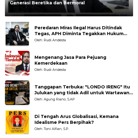
Generasi Beretika dan Bermoral
Oleh:
Rudi Andesta
Peredaran Miras Ilegal Harus Ditindak
Tegas, APH Diminta Tegakkan Hukum
Tanpa Pandang Bulu
Oleh: Rudi Andesta
Mengenang Jasa Para Pejuang
Kemerdekaan
Oleh: Rudi Andesta
Tanggapan Terbuka: "LONDO IRENG" Itu
Julukan yang tidak Adil untuk Wartawan,
Pengamat dan LSM
Oleh: Agung Riano, S.AP
Di Tengah Arus Globalisasi, Kemana
Idealisme Pers Berpihak?
Oleh: Toni Alfian, S.P.