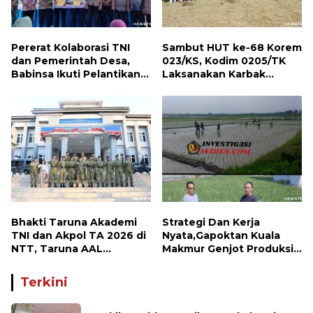
Pererat Kolaborasi TNI
Sambut HUT ke-68 Korem
dan Pemerintah Desa,
023/KS, Kodim 0205/TK
Babinsa Ikuti Pelantikan
Laksanakan Karbak
Gamot Nagori Karang Sari
Penanaman Pohon
Bhakti Taruna Akademi
Strategi Dan Kerja
TNI dan Akpol TA 2026 di
Nyata,Gapoktan Kuala
NTT, Taruna AAL
Makmur Genjot Produksi
Kunjungi Kodaeral VII
Demi Swasembada
Pangan
Terkini