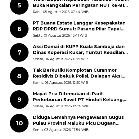
5
Buka Rangkaian Peringatan HUT ke-81
Kemerdekaan RI, ASN Diajak Perkuat
Rabu, 05 Agustus 2026, 07:44 WIB
Semangat Nasionalisme
PT Buana Estate Langgar Kesepakatan
6
RDP DPRD Sumut: Pasang Pilar Tapal
Batas Sepihak Tanpa Libatkan
Sabtu, 01 Agustus 2026, 13:41 WIB
Masyarakat
Aksi Damai di KUPP Kuala Samboja dan
7
Dinas Koperasi Kukar, Tuntut Keadilan
dan Kesempatan Kerja yang Adil
Selasa, 04 Agustus 2026, 01:19 WIB
Tak Berkutik! Komplotan Curanmor
8
Residivis Dibekuk Polisi, Delapan Aksi
Curanmor Di Candipuro Terungkap
Kamis, 06 Agustus 2026, 12:50 WIB
Mayat Pria Ditemukan di Parit
9
Perkebunan Sawit PT Hindoli Keluang,
Polisi Selidiki Penyebab Kematian
Selasa, 04 Agustus 2026, 05:39 WIB
Diduga Lemahnya Pengawasan Gugus
10
Pulau Provinsi Maluku Picu Dugaan
Pungli terhadap Nelayan Bale-Bale di
Senin, 03 Agustus 2026, 17:54 WIB
Perairan Pulau Seira