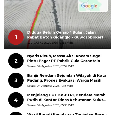
Diduga Belum Genap 1 Bulan, Jalan
1
Rabat Beton Gidanglo - Guwosobokerto
Sudah Pecah
Sabtu, 01 Agustus 2026, 13:44 WIB
Nyaris Ricuh, Massa Aksi Ancam Segel
2
Pintu Pagar PT Pabrik Gula Gorontalo
Selasa, 04 Agustus 2026, 07:59 WIB
Banjir Rendam Sejumlah Wilayah di Kota
3
Padang, Proses Evakuasi Warga Masih
Berlangsung
Selasa, 04 Agustus 2026, 10:18 WIB
Menjelang HUT Ke-81 RI, Bendera Merah
4
Putih di Kantor Dinas Kehutanan Sulut
Disorot Warga
Selasa, 04 Agustus 2026, 05:36 WIB
Wakil Bupati Kepulauan Tanimbar Resmi