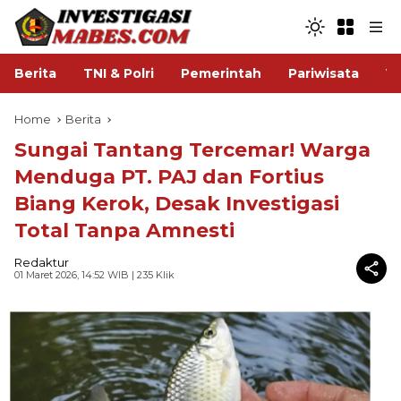
Berita
TNI & Polri
Pemerintah
Pariwisata
V
Home
Berita
Sungai Tantang Tercemar! Warga
Menduga PT. PAJ dan Fortius
Biang Kerok, Desak Investigasi
Total Tanpa Amnesti
Redaktur
01 Maret 2026, 14:52 WIB
| 235 Klik