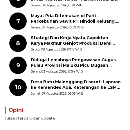
dan Kesempatan Kerja yang Adil
Selasa, 04 Agustus 2026, 01:19 WIB
Mayat Pria Ditemukan di Parit
7
Perkebunan Sawit PT Hindoli Keluang,
Polisi Selidiki Penyebab Kematian
Selasa, 04 Agustus 2026, 05:39 WIB
Strategi Dan Kerja Nyata,Gapoktan
8
Karya Makmur Genjot Produksi Demi
Swasembada Pangan
Sabtu, 08 Agustus 2026, 00:18 WIB
Diduga Lemahnya Pengawasan Gugus
9
Pulau Provinsi Maluku Picu Dugaan
Pungli terhadap Nelayan Bale-Bale di
Senin, 03 Agustus 2026, 17:54 WIB
Perairan Pulau Seira
Desa Batu Malenggang Disorot: Laporan
10
ke Kemendes Ada, Keterangan ke LSM
GMAS Berbeda
Jumat, 07 Agustus 2026, 08:08 WIB
Opini
Tulisan terbaru dan update