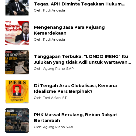
Tegas, APH Diminta Tegakkan Hukum
Tanpa Pandang Bulu
Oleh: Rudi Andesta
Mengenang Jasa Para Pejuang
Kemerdekaan
Oleh: Rudi Andesta
Tanggapan Terbuka: "LONDO IRENG" Itu
Julukan yang tidak Adil untuk Wartawan,
Pengamat dan LSM
Oleh: Agung Riano, S.AP
Di Tengah Arus Globalisasi, Kemana
Idealisme Pers Berpihak?
Oleh: Toni Alfian, S.P.
PHK Massal Berulang, Beban Rakyat
Bertambah
Oleh: Agung Riano S.Ap