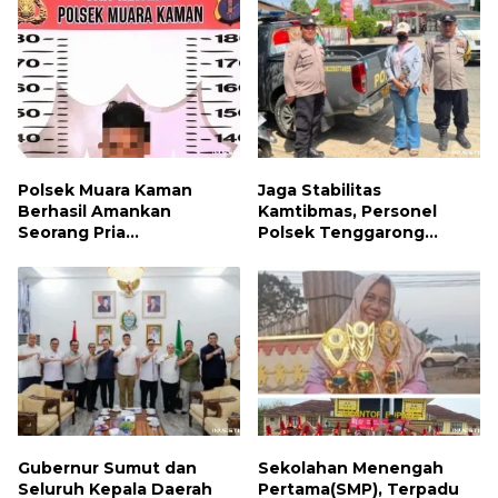
Polsek Muara Kaman
Jaga Stabilitas
Berhasil Amankan
Kamtibmas, Personel
Seorang Pria
Polsek Tenggarong
Penyalahguna Narkotika
Laksanakan Patroli
Jenis Sabu
Dialogis Siang Hari
Gubernur Sumut dan
Sekolahan Menengah
Seluruh Kepala Daerah
Pertama(SMP), Terpadu