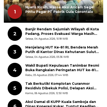
Nyaris Ricuh, Massa Aksi Ancam Segel
1
Pintu Pagar PT Pabrik Gula Gorontalo
Selasa, 04 Agustus 2026, 07:59 WIB
Banjir Rendam Sejumlah Wilayah di Kota
2
Padang, Proses Evakuasi Warga Masih
Berlangsung
Selasa, 04 Agustus 2026, 10:18 WIB
Menjelang HUT Ke-81 RI, Bendera Merah
3
Putih di Kantor Dinas Kehutanan Sulut
Disorot Warga
Selasa, 04 Agustus 2026, 05:36 WIB
Wakil Bupati Kepulauan Tanimbar Resmi
4
Buka Rangkaian Peringatan HUT ke-81
Kemerdekaan RI, ASN Diajak Perkuat
Rabu, 05 Agustus 2026, 07:44 WIB
Semangat Nasionalisme
Tak Berkutik! Komplotan Curanmor
5
Residivis Dibekuk Polisi, Delapan Aksi
Curanmor Di Candipuro Terungkap
Kamis, 06 Agustus 2026, 12:50 WIB
Aksi Damai di KUPP Kuala Samboja dan
6
Dinas Koperasi Kukar, Tuntut Keadilan