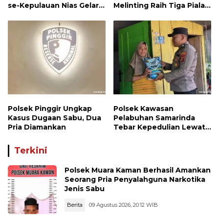
se-Kepulauan Nias Gelar
Melinting Raih Tiga Piala
Rapat Terbatas
Bergengsi di Ajang Loud
Championship, Lampung
Timur
Polsek Pinggir Ungkap
Polsek Kawasan
Kasus Dugaan Sabu, Dua
Pelabuhan Samarinda
Pria Diamankan
Tebar Kepedulian Lewat
Jumat Berbagi, Warga
Sungai Dama Terima
Terkini
Bantuan Sosial
Polsek Muara Kaman Berhasil Amankan
Seorang Pria Penyalahguna Narkotika
Jenis Sabu
Berita
09 Agustus 2026, 20:12 WIB