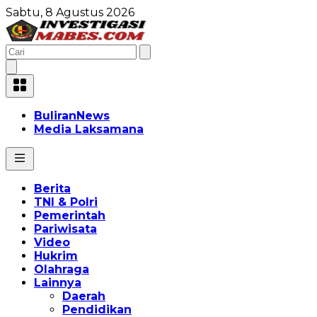
Sabtu, 8 Agustus 2026
BuliranNews
Media Laksamana
Berita
TNI & Polri
Pemerintah
Pariwisata
Video
Hukrim
Olahraga
Lainnya
Daerah
Pendidikan