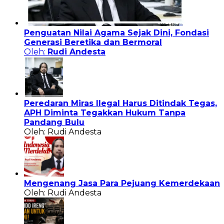
Penguatan Nilai Agama Sejak Dini, Fondasi
Generasi Beretika dan Bermoral
Oleh:
Rudi Andesta
Peredaran Miras Ilegal Harus Ditindak Tegas,
APH Diminta Tegakkan Hukum Tanpa
Pandang Bulu
Oleh: Rudi Andesta
Mengenang Jasa Para Pejuang Kemerdekaan
Oleh: Rudi Andesta