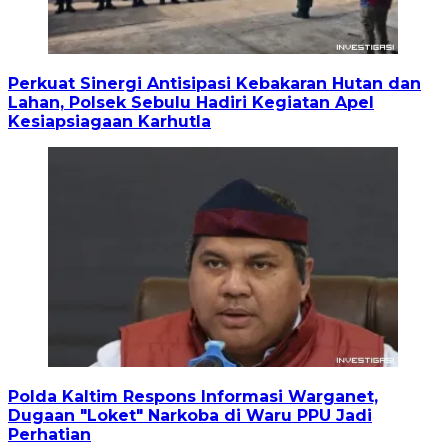
Perkuat Sinergi Antisipasi Kebakaran Hutan dan
Lahan, Polsek Sebulu Hadiri Kegiatan Apel
Kesiapsiagaan Karhutla
Polda Kaltim Respons Informasi Warganet,
Dugaan "Loket" Narkoba di Waru PPU Jadi
Perhatian