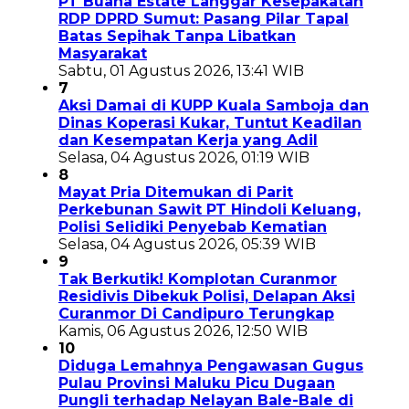
PT Buana Estate Langgar Kesepakatan
RDP DPRD Sumut: Pasang Pilar Tapal
Batas Sepihak Tanpa Libatkan
Masyarakat
Sabtu, 01 Agustus 2026, 13:41 WIB
7
Aksi Damai di KUPP Kuala Samboja dan
Dinas Koperasi Kukar, Tuntut Keadilan
dan Kesempatan Kerja yang Adil
Selasa, 04 Agustus 2026, 01:19 WIB
8
Mayat Pria Ditemukan di Parit
Perkebunan Sawit PT Hindoli Keluang,
Polisi Selidiki Penyebab Kematian
Selasa, 04 Agustus 2026, 05:39 WIB
9
Tak Berkutik! Komplotan Curanmor
Residivis Dibekuk Polisi, Delapan Aksi
Curanmor Di Candipuro Terungkap
Kamis, 06 Agustus 2026, 12:50 WIB
10
Diduga Lemahnya Pengawasan Gugus
Pulau Provinsi Maluku Picu Dugaan
Pungli terhadap Nelayan Bale-Bale di