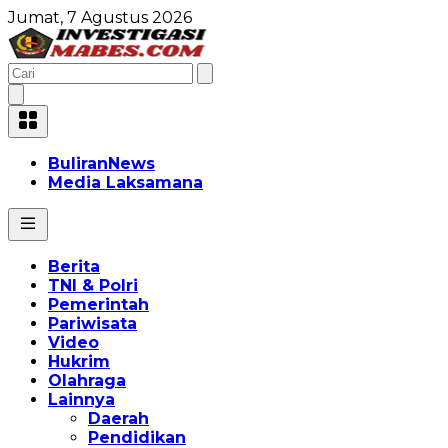
Jumat, 7 Agustus 2026
BuliranNews
Media Laksamana
Berita
TNI & Polri
Pemerintah
Pariwisata
Video
Hukrim
Olahraga
Lainnya
Daerah
Pendidikan