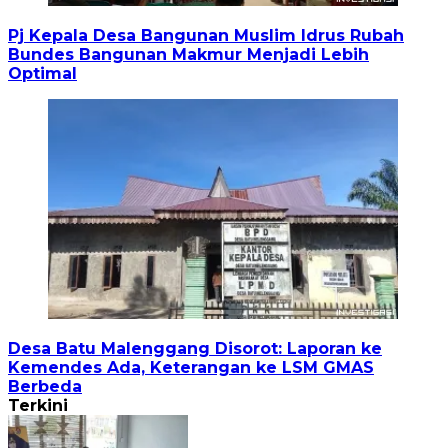
Pj Kepala Desa Bangunan Muslim Idrus Rubah
Bundes Bangunan Makmur Menjadi Lebih
Optimal
Desa Batu Malenggang Disorot: Laporan ke
Kemendes Ada, Keterangan ke LSM GMAS
Berbeda
Terkini