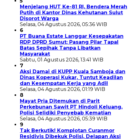
5
Menjelang HUT Ke-81 RI, Bendera Merah
Putih di Kantor Dinas Kehutanan Sulut
Disorot Warga
Selasa, 04 Agustus 2026, 05:36 WIB
6
PT Buana Estate Langgar Kesepakatan
RDP DPRD Sumut: Pasang Pilar Tapal
Batas Sepihak Tanpa Libatkan
Masyarakat
Sabtu, 01 Agustus 2026, 13:41 WIB
7
Aksi Damai di KUPP Kuala Samboja dan
Dinas Koperasi Kukar, Tuntut Keadilan
dan Kesempatan Kerja yang Adil
Selasa, 04 Agustus 2026, 01:19 WIB
8
Mayat Pria Ditemukan di Parit
Perkebunan Sawit PT Hindoli Keluang,
Polisi Selidiki Penyebab Kematian
Selasa, 04 Agustus 2026, 05:39 WIB
9
Tak Berkutik! Komplotan Curanmor
Residivis Dibekuk Polisi, Delapan Aksi