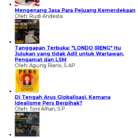
Mengenang Jasa Para Pejuang Kemerdekaan
Oleh: Rudi Andesta
Tanggapan Terbuka: "LONDO IRENG" Itu
Julukan yang tidak Adil untuk Wartawan,
Pengamat dan LSM
Oleh: Agung Riano, S.AP
Di Tengah Arus Globalisasi, Kemana
Idealisme Pers Berpihak?
Oleh: Toni Alfian, S.P.