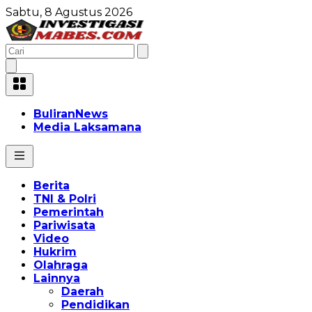
Sabtu, 8 Agustus 2026
BuliranNews
Media Laksamana
Berita
TNI & Polri
Pemerintah
Pariwisata
Video
Hukrim
Olahraga
Lainnya
Daerah
Pendidikan