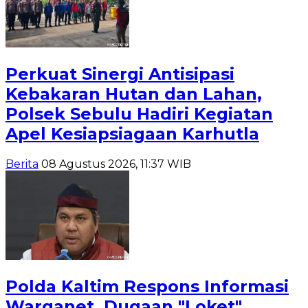
Perkuat Sinergi Antisipasi
Kebakaran Hutan dan Lahan,
Polsek Sebulu Hadiri Kegiatan
Apel Kesiapsiagaan Karhutla
Berita
08 Agustus 2026, 11:37 WIB
Polda Kaltim Respons Informasi
Warganet, Dugaan "Loket"