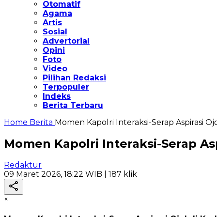
Otomatif
Agama
Artis
Sosial
Advertorial
Opini
Foto
Video
Pilihan Redaksi
Terpopuler
Indeks
Berita Terbaru
Home
Berita
Momen Kapolri Interaksi-Serap Aspirasi Ojo
Momen Kapolri Interaksi-Serap Aspi
Redaktur
09 Maret 2026, 18:22 WIB
| 187 klik
×