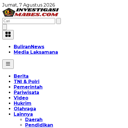
Jumat, 7 Agustus 2026
BuliranNews
Media Laksamana
Berita
TNI & Polri
Pemerintah
Pariwisata
Video
Hukrim
Olahraga
Lainnya
Daerah
Pendidikan