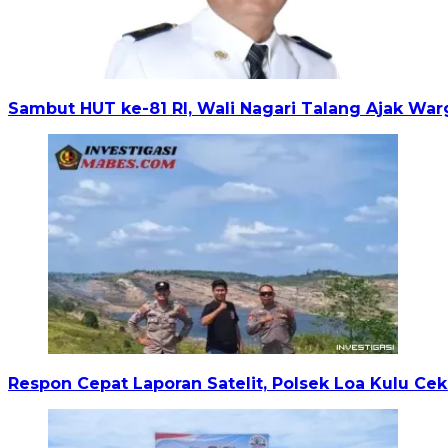
Sambut HUT ke-81 RI, Wali Nagari Talang Ajak War
Respon Cepat Laporan Satelit, Polsek Loa Kulu Cek