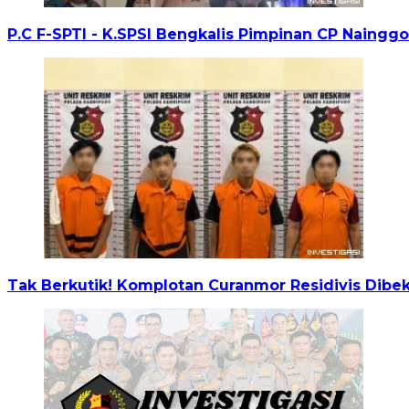
P.C F-SPTI - K.SPSI Bengkalis Pimpinan CP Naingg
Tak Berkutik! Komplotan Curanmor Residivis Dibek