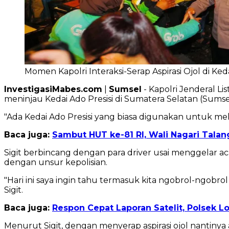
Momen Kapolri Interaksi-Serap Aspirasi Ojol di Keda
InvestigasiMabes.com
|
Sumsel
- Kapolri Jenderal Li
meninjau Kedai Ado Presisi di Sumatera Selatan (Sumse
"Ada Kedai Ado Presisi yang biasa digunakan untuk mela
Baca juga:
Sambut HUT ke-81 RI, Wali Nagari Tala
Sigit berbincang dengan para driver usai menggelar a
dengan unsur kepolisian.
"Hari ini saya ingin tahu termasuk kita ngobrol-ngobr
Sigit.
Baca juga:
Respon Cepat Laporan Satelit, Polsek L
Menurut Sigit, dengan menyerap aspirasi ojol nantinya a