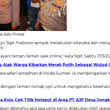
i Ado Presisi
styo Sigit Prabowo sempat melakukan interaksi dan menyer
l).
yani teman-teman ojek online," kata Sigit, Sabtu (7/3/2
ng Ajak Warga Kibarkan Merah Putih Sebagai Wujud C
cara safari ramadhan di Polda Sumsel. Ia mendengarkan
ol dengan teman-temab ojol untuk mengetahui keseharian
oa Kulu Cek Titik Hotspot di Area PT AJP Desa Jong
kan diketahui apa saja yang perlu dilakukan oleh jajaran