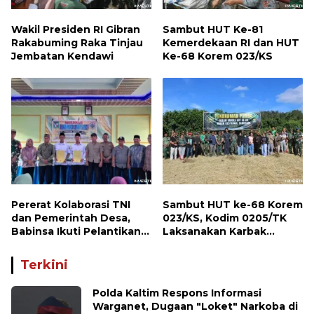
Wakil Presiden RI Gibran
Sambut HUT Ke-81
Rakabuming Raka Tinjau
Kemerdekaan RI dan HUT
Jembatan Kendawi
Ke-68 Korem 023/KS
Pererat Kolaborasi TNI
Sambut HUT ke-68 Korem
dan Pemerintah Desa,
023/KS, Kodim 0205/TK
Babinsa Ikuti Pelantikan
Laksanakan Karbak
Gamot Nagori Karang Sari
Penanaman Pohon
Terkini
Polda Kaltim Respons Informasi
Warganet, Dugaan "Loket" Narkoba di