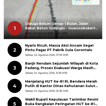
Diduga Belum Genap 1 Bulan, Jalan
1
Rabat Beton Gidanglo - Guwosobokerto
Sudah Pecah
Sabtu, 01 Agustus 2026, 13:44 WIB
Nyaris Ricuh, Massa Aksi Ancam Segel
2
Pintu Pagar PT Pabrik Gula Gorontalo
Selasa, 04 Agustus 2026, 07:59 WIB
Banjir Rendam Sejumlah Wilayah di Kota
3
Padang, Proses Evakuasi Warga Masih
Berlangsung
Selasa, 04 Agustus 2026, 10:18 WIB
Menjelang HUT Ke-81 RI, Bendera Merah
4
Putih di Kantor Dinas Kehutanan Sulut
Disorot Warga
Selasa, 04 Agustus 2026, 05:36 WIB
Wakil Bupati Kepulauan Tanimbar Resmi
5
Buka Rangkaian Peringatan HUT ke-81