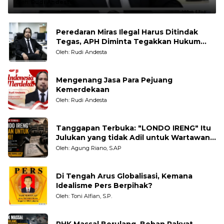
Oleh:
Rudi Andesta
Peredaran Miras Ilegal Harus Ditindak
Tegas, APH Diminta Tegakkan Hukum
Tanpa Pandang Bulu
Oleh: Rudi Andesta
Mengenang Jasa Para Pejuang
Kemerdekaan
Oleh: Rudi Andesta
Tanggapan Terbuka: "LONDO IRENG" Itu
Julukan yang tidak Adil untuk Wartawan,
Pengamat dan LSM
Oleh: Agung Riano, S.AP
Di Tengah Arus Globalisasi, Kemana
Idealisme Pers Berpihak?
Oleh: Toni Alfian, S.P.
PHK Massal Berulang, Beban Rakyat