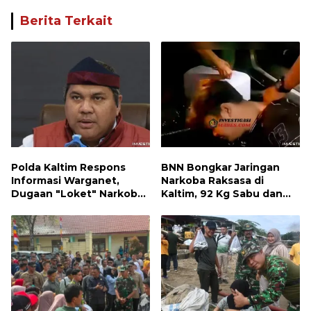
Berita Terkait
Polda Kaltim Respons
BNN Bongkar Jaringan
Informasi Warganet,
Narkoba Raksasa di
Dugaan "Loket" Narkoba
Kaltim, 92 Kg Sabu dan
di Waru PPU Jadi
1.000 Cartridge Vape
Perhatian
Etomidate Disita