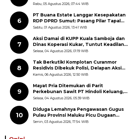
Kemerdekaan RI, ASN Diajak Perkuat
Rabu, 05 Agustus 2026, 07:44 WIB
Semangat Nasionalisme
PT Buana Estate Langgar Kesepakatan
6
RDP DPRD Sumut: Pasang Pilar Tapal
Batas Sepihak Tanpa Libatkan
Sabtu, 01 Agustus 2026, 13:41 WIB
Masyarakat
Aksi Damai di KUPP Kuala Samboja dan
7
Dinas Koperasi Kukar, Tuntut Keadilan
dan Kesempatan Kerja yang Adil
Selasa, 04 Agustus 2026, 01:19 WIB
Tak Berkutik! Komplotan Curanmor
8
Residivis Dibekuk Polisi, Delapan Aksi
Curanmor Di Candipuro Terungkap
Kamis, 06 Agustus 2026, 12:50 WIB
Mayat Pria Ditemukan di Parit
9
Perkebunan Sawit PT Hindoli Keluang,
Polisi Selidiki Penyebab Kematian
Selasa, 04 Agustus 2026, 05:39 WIB
Diduga Lemahnya Pengawasan Gugus
10
Pulau Provinsi Maluku Picu Dugaan
Pungli terhadap Nelayan Bale-Bale di
Senin, 03 Agustus 2026, 17:54 WIB
Perairan Pulau Seira