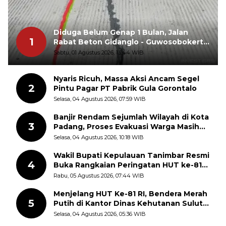
Diduga Belum Genap 1 Bulan, Jalan
1
Rabat Beton Gidanglo - Guwosobokerto
Sudah Pecah
Sabtu, 01 Agustus 2026, 13:44 WIB
Nyaris Ricuh, Massa Aksi Ancam Segel
2
Pintu Pagar PT Pabrik Gula Gorontalo
Selasa, 04 Agustus 2026, 07:59 WIB
Banjir Rendam Sejumlah Wilayah di Kota
3
Padang, Proses Evakuasi Warga Masih
Berlangsung
Selasa, 04 Agustus 2026, 10:18 WIB
Wakil Bupati Kepulauan Tanimbar Resmi
4
Buka Rangkaian Peringatan HUT ke-81
Kemerdekaan RI, ASN Diajak Perkuat
Rabu, 05 Agustus 2026, 07:44 WIB
Semangat Nasionalisme
Menjelang HUT Ke-81 RI, Bendera Merah
5
Putih di Kantor Dinas Kehutanan Sulut
Disorot Warga
Selasa, 04 Agustus 2026, 05:36 WIB