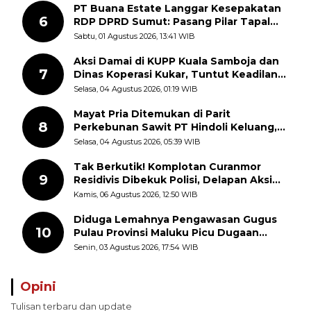
PT Buana Estate Langgar Kesepakatan
6
RDP DPRD Sumut: Pasang Pilar Tapal
Batas Sepihak Tanpa Libatkan
Sabtu, 01 Agustus 2026, 13:41 WIB
Masyarakat
Aksi Damai di KUPP Kuala Samboja dan
7
Dinas Koperasi Kukar, Tuntut Keadilan
dan Kesempatan Kerja yang Adil
Selasa, 04 Agustus 2026, 01:19 WIB
Mayat Pria Ditemukan di Parit
8
Perkebunan Sawit PT Hindoli Keluang,
Polisi Selidiki Penyebab Kematian
Selasa, 04 Agustus 2026, 05:39 WIB
Tak Berkutik! Komplotan Curanmor
9
Residivis Dibekuk Polisi, Delapan Aksi
Curanmor Di Candipuro Terungkap
Kamis, 06 Agustus 2026, 12:50 WIB
Diduga Lemahnya Pengawasan Gugus
10
Pulau Provinsi Maluku Picu Dugaan
Pungli terhadap Nelayan Bale-Bale di
Senin, 03 Agustus 2026, 17:54 WIB
Perairan Pulau Seira
Opini
Tulisan terbaru dan update