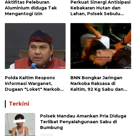
Aktifitas Peleburan
Perkuat Sinergi Antisipasi
Aluminium diduga Tak
Kebakaran Hutan dan
Mengantogi Izin
Lahan, Polsek Sebulu
Hadiri Kegiatan Apel
Kesiapsiagaan Karhutla
Polda Kaltim Respons
BNN Bongkar Jaringan
Informasi Warganet,
Narkoba Raksasa di
Dugaan "Loket" Narkoba
Kaltim, 92 Kg Sabu dan
di Waru PPU Jadi
1.000 Cartridge Vape
Perhatian
Etomidate Disita
Terkini
Polsek Mandau Amankan Pria Diduga
Terlibat Penyalahgunaan Sabu di
Bumbung