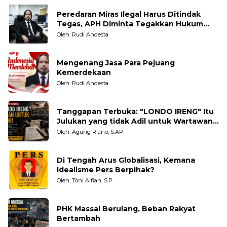
Peredaran Miras Ilegal Harus Ditindak
Tegas, APH Diminta Tegakkan Hukum
Tanpa Pandang Bulu
Oleh: Rudi Andesta
Mengenang Jasa Para Pejuang
Kemerdekaan
Oleh: Rudi Andesta
Tanggapan Terbuka: "LONDO IRENG" Itu
Julukan yang tidak Adil untuk Wartawan,
Pengamat dan LSM
Oleh: Agung Riano, S.AP
Di Tengah Arus Globalisasi, Kemana
Idealisme Pers Berpihak?
Oleh: Toni Alfian, S.P.
PHK Massal Berulang, Beban Rakyat
Bertambah