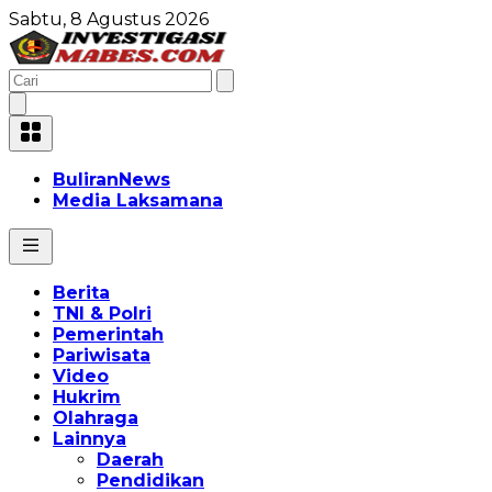
Sabtu, 8 Agustus 2026
BuliranNews
Media Laksamana
Berita
TNI & Polri
Pemerintah
Pariwisata
Video
Hukrim
Olahraga
Lainnya
Daerah
Pendidikan