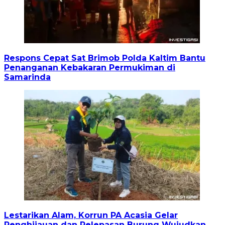
Respons Cepat Sat Brimob Polda Kaltim Bantu
Penanganan Kebakaran Permukiman di
Samarinda
Lestarikan Alam, Korrun PA Acasia Gelar
Penghijauan dan Pelepasan Burung Wujudkan