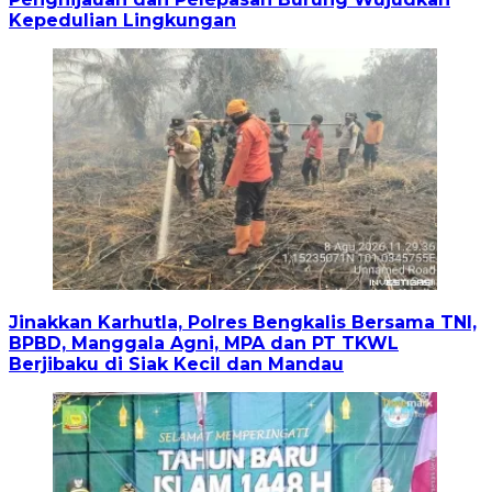
Kepedulian Lingkungan
Jinakkan Karhutla, Polres Bengkalis Bersama TNI,
BPBD, Manggala Agni, MPA dan PT TKWL
Berjibaku di Siak Kecil dan Mandau