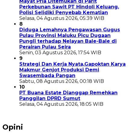
Mayat Pria Ditemukan di Parit
Perkebunan Sawit PT Hindoli Keluang,
Polisi Selidiki Penyebab Kematian
Selasa, 04 Agustus 2026, 05:39 WIB
8
Diduga Lemahnya Pengawasan Gugus
Pulau Provinsi Maluku Picu Dugaan
Pungli terhadap Nelayan Bale-Bale di
Perairan Pulau Seira
Senin, 03 Agustus 2026, 17:54 WIB
9
Strategi Dan Kerja Nyata,Gapoktan Karya
Makmur Genjot Produksi Demi
Swasembada Pangan
Sabtu, 08 Agustus 2026, 00:18 WIB
10
PT Buana Estate Dianggap Remehkan
Panggilan DPRD Sumut
Selasa, 04 Agustus 2026, 18:05 WIB
Opini