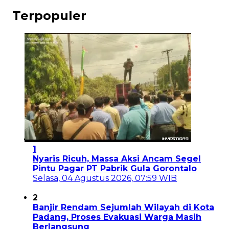
Terpopuler
1
Nyaris Ricuh, Massa Aksi Ancam Segel
Pintu Pagar PT Pabrik Gula Gorontalo
Selasa, 04 Agustus 2026, 07:59 WIB
2
Banjir Rendam Sejumlah Wilayah di Kota
Padang, Proses Evakuasi Warga Masih
Berlangsung