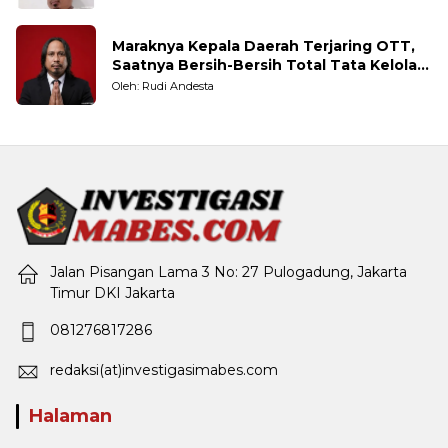
Maraknya Kepala Daerah Terjaring OTT,
Saatnya Bersih-Bersih Total Tata Kelola
Pemerintahan
Oleh: Rudi Andesta
Jalan Pisangan Lama 3 No: 27 Pulogadung, Jakarta
Timur DKI Jakarta
081276817286
redaksi(at)investigasimabes.com
Halaman