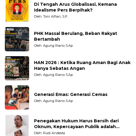
Di Tengah Arus Globalisasi, Kemana
Idealisme Pers Berpihak?
Oleh: Toni Alfian, S.P.
PHK Massal Berulang, Beban Rakyat
Bertambah
Oleh: Agung Riano S.Ap
HAN 2026 : Ketika Ruang Aman Bagi Anak
Hanya Sebatas Angan
Oleh: Agung Riano S.Ap
Generasi Emas: Generasi Cemas
Oleh: Agung Riano S.Ap
Penegakan Hukum Harus Bersih dari
Oknum, Kepercayaan Publik adalah
Taruhannya
Oleh: Rudi Andesta