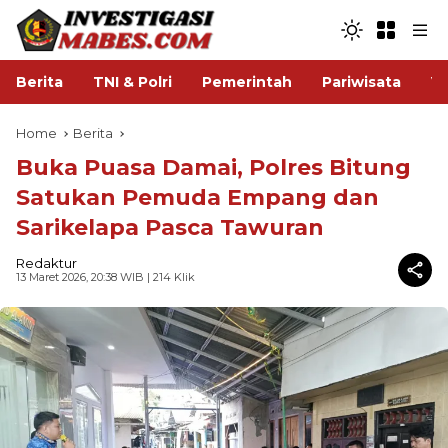
Berita
TNI & Polri
Pemerintah
Pariwisata
V
Home
Berita
Buka Puasa Damai, Polres Bitung
Satukan Pemuda Empang dan
Sarikelapa Pasca Tawuran
Redaktur
13 Maret 2026, 20:38 WIB
| 214 Klik