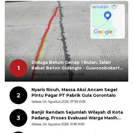
Diduga Belum Genap 1 Bulan, Jalan
1
Rabat Beton Gidanglo - Guwosobokerto
Sudah Pecah
Sabtu, 01 Agustus 2026, 13:44 WIB
Nyaris Ricuh, Massa Aksi Ancam Segel
2
Pintu Pagar PT Pabrik Gula Gorontalo
Selasa, 04 Agustus 2026, 07:59 WIB
Banjir Rendam Sejumlah Wilayah di Kota
3
Padang, Proses Evakuasi Warga Masih
Berlangsung
Selasa, 04 Agustus 2026, 10:18 WIB