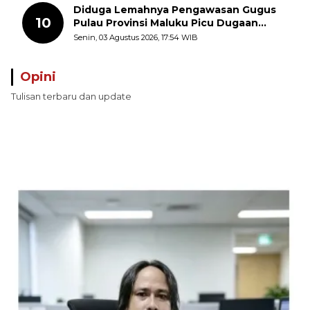
Diduga Lemahnya Pengawasan Gugus
10
Pulau Provinsi Maluku Picu Dugaan
Pungli terhadap Nelayan Bale-Bale di
Senin, 03 Agustus 2026, 17:54 WIB
Perairan Pulau Seira
Opini
Tulisan terbaru dan update