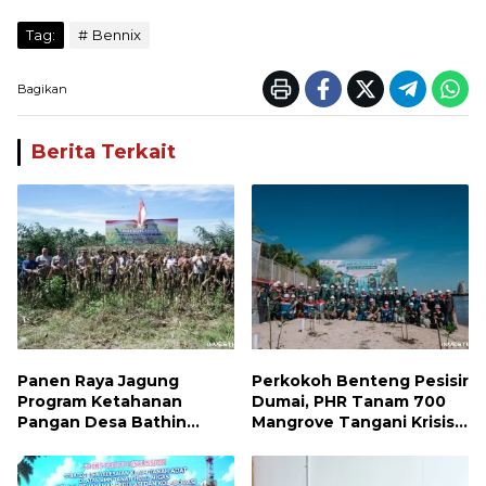
Tag:
Bennix
Bagikan
Berita Terkait
Panen Raya Jagung
Perkokoh Benteng Pesisir
Program Ketahanan
Dumai, PHR Tanam 700
Pangan Desa Bathin
Mangrove Tangani Krisis
Betuah Kecamatan
Iklim dan Lindungi
Mandau Tahun 2026
Keanekaragaman Hayati