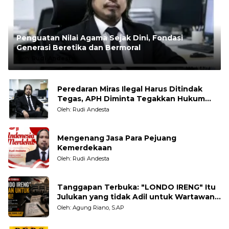
Penguatan Nilai Agama Sejak Dini, Fondasi
Generasi Beretika dan Bermoral
Oleh:
Rudi Andesta
Peredaran Miras Ilegal Harus Ditindak
Tegas, APH Diminta Tegakkan Hukum
Tanpa Pandang Bulu
Oleh: Rudi Andesta
Mengenang Jasa Para Pejuang
Kemerdekaan
Oleh: Rudi Andesta
Tanggapan Terbuka: "LONDO IRENG" Itu
Julukan yang tidak Adil untuk Wartawan,
Pengamat dan LSM
Oleh: Agung Riano, S.AP