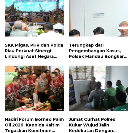
SKK Migas, PHR dan Polda
Terungkap dari
Riau Perkuat Sinergi
Pengembangan Kasus,
Lindungi Aset Negara
Polsek Mandau Bongkar
demi Menjaga Ketahanan
Peredaran Sabu dan
Energi Nasional
Ekstasi di Air Jamban,
Tiga Pelaku Diamankan
Hadiri Forum Borneo Palm
Jumat Curhat Polres
Oil 2026, Kapolda Kaltim
Kukar Wujud Jalin
Tegaskan Komitmen
Kedekatan Dengan