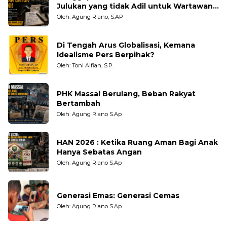
Julukan yang tidak Adil untuk Wartawan,
Pengamat dan LSM
Oleh: Agung Riano, S.AP
Di Tengah Arus Globalisasi, Kemana
Idealisme Pers Berpihak?
Oleh: Toni Alfian, S.P.
PHK Massal Berulang, Beban Rakyat
Bertambah
Oleh: Agung Riano S.Ap
HAN 2026 : Ketika Ruang Aman Bagi Anak
Hanya Sebatas Angan
Oleh: Agung Riano S.Ap
Generasi Emas: Generasi Cemas
Oleh: Agung Riano S.Ap