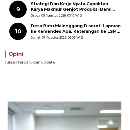
Strategi Dan Kerja Nyata,Gapoktan
9
Karya Makmur Genjot Produksi Demi
Swasembada Pangan
Sabtu, 08 Agustus 2026, 00:18 WIB
Desa Batu Malenggang Disorot: Laporan
10
ke Kemendes Ada, Keterangan ke LSM
GMAS Berbeda
Jumat, 07 Agustus 2026, 08:08 WIB
Opini
Tulisan terbaru dan update