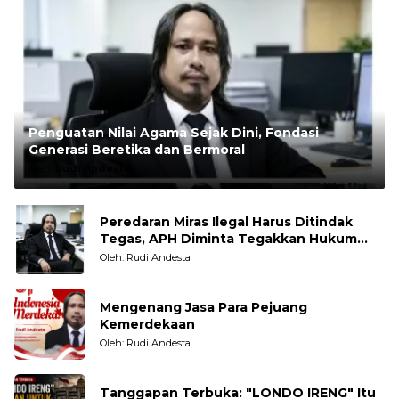
Penguatan Nilai Agama Sejak Dini, Fondasi
Generasi Beretika dan Bermoral
Oleh:
Rudi Andesta
Peredaran Miras Ilegal Harus Ditindak
Tegas, APH Diminta Tegakkan Hukum
Tanpa Pandang Bulu
Oleh: Rudi Andesta
Mengenang Jasa Para Pejuang
Kemerdekaan
Oleh: Rudi Andesta
Tanggapan Terbuka: "LONDO IRENG" Itu