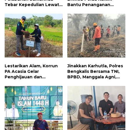
Tebar Kepedulian Lewat
Bantu Penanganan
Jumat Berbagi, Warga
Kebakaran Permukiman di
Sungai Dama Terima
Samarinda
Bantuan Sosial
Lestarikan Alam, Korrun
Jinakkan Karhutla, Polres
PA Acasia Gelar
Bengkalis Bersama TNI,
Penghijauan dan
BPBD, Manggala Agni,
Pelepasan Burung
MPA dan PT TKWL
Wujudkan Kepedulian
Berjibaku di Siak Kecil
Lingkungan
dan Mandau