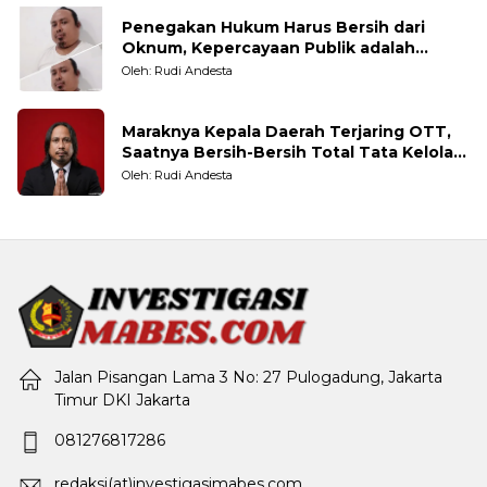
Penegakan Hukum Harus Bersih dari
Oknum, Kepercayaan Publik adalah
Taruhannya
Oleh: Rudi Andesta
Maraknya Kepala Daerah Terjaring OTT,
Saatnya Bersih-Bersih Total Tata Kelola
Pemerintahan
Oleh: Rudi Andesta
Jalan Pisangan Lama 3 No: 27 Pulogadung, Jakarta
Timur DKI Jakarta
081276817286
redaksi(at)investigasimabes.com