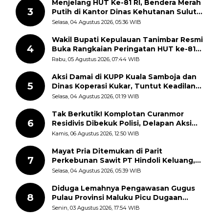
Menjelang HUT Ke-81 RI, Bendera Merah
3
Putih di Kantor Dinas Kehutanan Sulut
Disorot Warga
Selasa, 04 Agustus 2026, 05:36 WIB
Wakil Bupati Kepulauan Tanimbar Resmi
4
Buka Rangkaian Peringatan HUT ke-81
Kemerdekaan RI, ASN Diajak Perkuat
Rabu, 05 Agustus 2026, 07:44 WIB
Semangat Nasionalisme
Aksi Damai di KUPP Kuala Samboja dan
5
Dinas Koperasi Kukar, Tuntut Keadilan
dan Kesempatan Kerja yang Adil
Selasa, 04 Agustus 2026, 01:19 WIB
Tak Berkutik! Komplotan Curanmor
6
Residivis Dibekuk Polisi, Delapan Aksi
Curanmor Di Candipuro Terungkap
Kamis, 06 Agustus 2026, 12:50 WIB
Mayat Pria Ditemukan di Parit
7
Perkebunan Sawit PT Hindoli Keluang,
Polisi Selidiki Penyebab Kematian
Selasa, 04 Agustus 2026, 05:39 WIB
Diduga Lemahnya Pengawasan Gugus
8
Pulau Provinsi Maluku Picu Dugaan
Pungli terhadap Nelayan Bale-Bale di
Senin, 03 Agustus 2026, 17:54 WIB
Perairan Pulau Seira