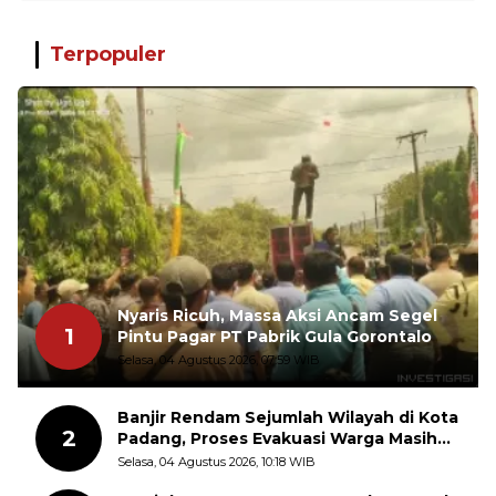
Terpopuler
Nyaris Ricuh, Massa Aksi Ancam Segel
1
Pintu Pagar PT Pabrik Gula Gorontalo
Selasa, 04 Agustus 2026, 07:59 WIB
Banjir Rendam Sejumlah Wilayah di Kota
2
Padang, Proses Evakuasi Warga Masih
Berlangsung
Selasa, 04 Agustus 2026, 10:18 WIB