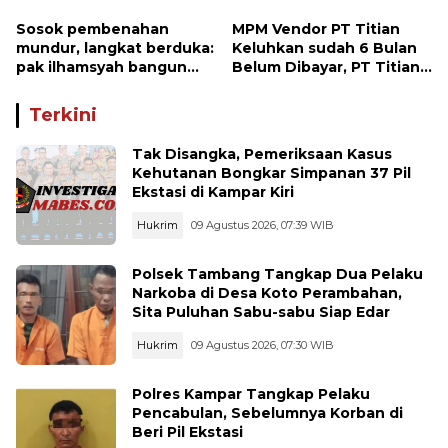
Sosok pembenahan
MPM Vendor PT Titian
mundur, langkat berduka:
Keluhkan sudah 6 Bulan
pak ilhamsyah bangun
Belum Dibayar, PT Titian
ST.MT, jangan tinggalkan
beralasan Invoice Belum
dunia pendidikan kita
di Bayar Pertamina
Terkini
Tak Disangka, Pemeriksaan Kasus
Kehutanan Bongkar Simpanan 37 Pil
Ekstasi di Kampar Kiri
Hukrim
09 Agustus 2026, 07:39 WIB
Polsek Tambang Tangkap Dua Pelaku
Narkoba di Desa Koto Perambahan,
Sita Puluhan Sabu-sabu Siap Edar
Hukrim
09 Agustus 2026, 07:30 WIB
Polres Kampar Tangkap Pelaku
Pencabulan, Sebelumnya Korban di
Beri Pil Ekstasi