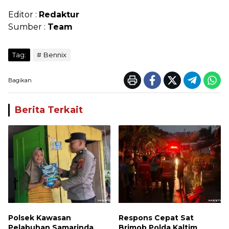
Editor :
Redaktur
Sumber :
Team
Tag:
Bennix
Bagikan
Berita Terkait
Polsek Kawasan
Respons Cepat Sat
Pelabuhan Samarinda
Brimob Polda Kaltim