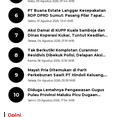
Kemerdekaan RI, ASN Diajak Perkuat
Rabu, 05 Agustus 2026, 07:44 WIB
Semangat Nasionalisme
PT Buana Estate Langgar Kesepakatan
6
RDP DPRD Sumut: Pasang Pilar Tapal
Batas Sepihak Tanpa Libatkan
Sabtu, 01 Agustus 2026, 13:41 WIB
Masyarakat
Aksi Damai di KUPP Kuala Samboja dan
7
Dinas Koperasi Kukar, Tuntut Keadilan
dan Kesempatan Kerja yang Adil
Selasa, 04 Agustus 2026, 01:19 WIB
Tak Berkutik! Komplotan Curanmor
8
Residivis Dibekuk Polisi, Delapan Aksi
Curanmor Di Candipuro Terungkap
Kamis, 06 Agustus 2026, 12:50 WIB
Mayat Pria Ditemukan di Parit
9
Perkebunan Sawit PT Hindoli Keluang,
Polisi Selidiki Penyebab Kematian
Selasa, 04 Agustus 2026, 05:39 WIB
Diduga Lemahnya Pengawasan Gugus
10
Pulau Provinsi Maluku Picu Dugaan
Pungli terhadap Nelayan Bale-Bale di
Senin, 03 Agustus 2026, 17:54 WIB
Perairan Pulau Seira
Opini