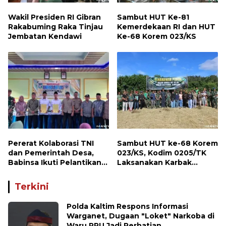
Wakil Presiden RI Gibran
Sambut HUT Ke-81
Rakabuming Raka Tinjau
Kemerdekaan RI dan HUT
Jembatan Kendawi
Ke-68 Korem 023/KS
Pererat Kolaborasi TNI
Sambut HUT ke-68 Korem
dan Pemerintah Desa,
023/KS, Kodim 0205/TK
Babinsa Ikuti Pelantikan
Laksanakan Karbak
Gamot Nagori Karang Sari
Penanaman Pohon
Terkini
Polda Kaltim Respons Informasi
Warganet, Dugaan "Loket" Narkoba di
Waru PPU Jadi Perhatian