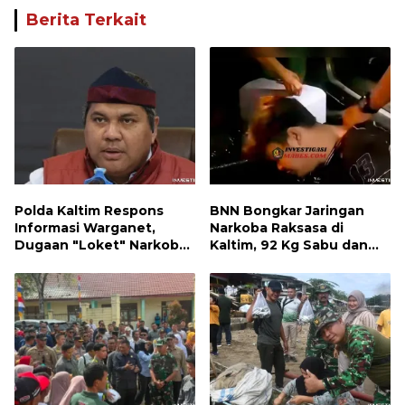
Berita Terkait
Polda Kaltim Respons
BNN Bongkar Jaringan
Informasi Warganet,
Narkoba Raksasa di
Dugaan "Loket" Narkoba
Kaltim, 92 Kg Sabu dan
di Waru PPU Jadi
1.000 Cartridge Vape
Perhatian
Etomidate Disita