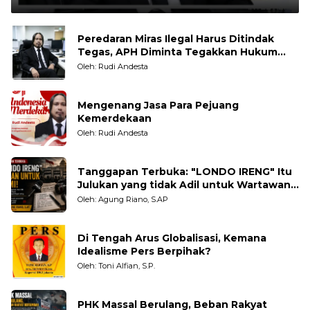
Peredaran Miras Ilegal Harus Ditindak
Tegas, APH Diminta Tegakkan Hukum
Tanpa Pandang Bulu
Oleh: Rudi Andesta
Mengenang Jasa Para Pejuang
Kemerdekaan
Oleh: Rudi Andesta
Tanggapan Terbuka: "LONDO IRENG" Itu
Julukan yang tidak Adil untuk Wartawan,
Pengamat dan LSM
Oleh: Agung Riano, S.AP
Di Tengah Arus Globalisasi, Kemana
Idealisme Pers Berpihak?
Oleh: Toni Alfian, S.P.
PHK Massal Berulang, Beban Rakyat