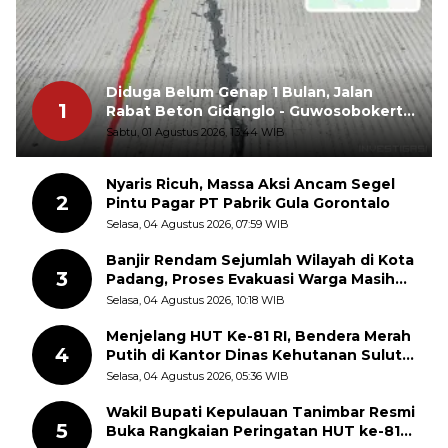
Diduga Belum Genap 1 Bulan, Jalan
1
Rabat Beton Gidanglo - Guwosobokerto
Sudah Pecah
Sabtu, 01 Agustus 2026, 13:44 WIB
Nyaris Ricuh, Massa Aksi Ancam Segel
2
Pintu Pagar PT Pabrik Gula Gorontalo
Selasa, 04 Agustus 2026, 07:59 WIB
Banjir Rendam Sejumlah Wilayah di Kota
3
Padang, Proses Evakuasi Warga Masih
Berlangsung
Selasa, 04 Agustus 2026, 10:18 WIB
Menjelang HUT Ke-81 RI, Bendera Merah
4
Putih di Kantor Dinas Kehutanan Sulut
Disorot Warga
Selasa, 04 Agustus 2026, 05:36 WIB
Wakil Bupati Kepulauan Tanimbar Resmi
5
Buka Rangkaian Peringatan HUT ke-81