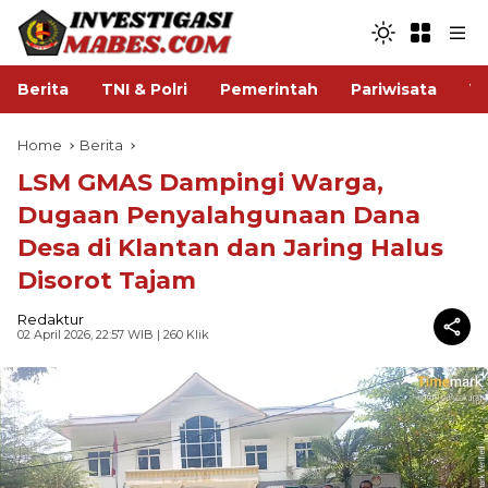
Berita
TNI & Polri
Pemerintah
Pariwisata
V
Home
Berita
LSM GMAS Dampingi Warga,
Dugaan Penyalahgunaan Dana
Desa di Klantan dan Jaring Halus
Disorot Tajam
Redaktur
02 April 2026, 22:57 WIB
| 260 Klik