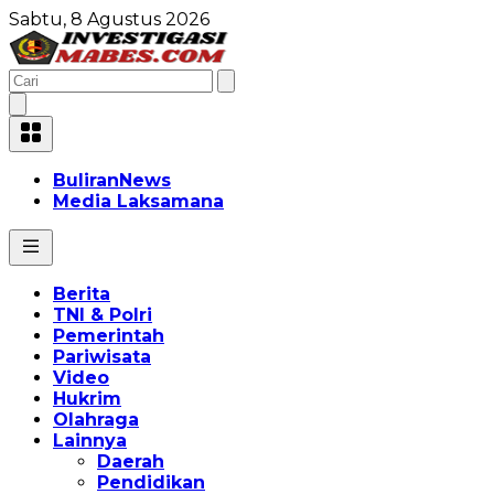
Sabtu, 8 Agustus 2026
BuliranNews
Media Laksamana
Berita
TNI & Polri
Pemerintah
Pariwisata
Video
Hukrim
Olahraga
Lainnya
Daerah
Pendidikan