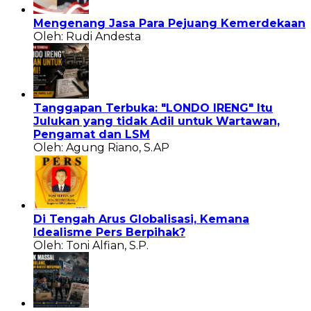
Mengenang Jasa Para Pejuang Kemerdekaan
Oleh: Rudi Andesta
Tanggapan Terbuka: "LONDO IRENG" Itu
Julukan yang tidak Adil untuk Wartawan,
Pengamat dan LSM
Oleh: Agung Riano, S.AP
Di Tengah Arus Globalisasi, Kemana
Idealisme Pers Berpihak?
Oleh: Toni Alfian, S.P.