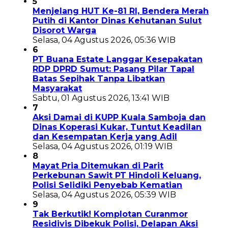
5
Menjelang HUT Ke-81 RI, Bendera Merah
Putih di Kantor Dinas Kehutanan Sulut
Disorot Warga
Selasa, 04 Agustus 2026, 05:36 WIB
6
PT Buana Estate Langgar Kesepakatan
RDP DPRD Sumut: Pasang Pilar Tapal
Batas Sepihak Tanpa Libatkan
Masyarakat
Sabtu, 01 Agustus 2026, 13:41 WIB
7
Aksi Damai di KUPP Kuala Samboja dan
Dinas Koperasi Kukar, Tuntut Keadilan
dan Kesempatan Kerja yang Adil
Selasa, 04 Agustus 2026, 01:19 WIB
8
Mayat Pria Ditemukan di Parit
Perkebunan Sawit PT Hindoli Keluang,
Polisi Selidiki Penyebab Kematian
Selasa, 04 Agustus 2026, 05:39 WIB
9
Tak Berkutik! Komplotan Curanmor
Residivis Dibekuk Polisi, Delapan Aksi