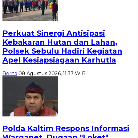
Perkuat Sinergi Antisipasi
Kebakaran Hutan dan Lahan,
Polsek Sebulu Hadiri Kegiatan
Apel Kesiapsiagaan Karhutla
Berita
08 Agustus 2026, 11:37 WIB
Polda Kaltim Respons Informasi
Warganet, Dugaan "Loket"