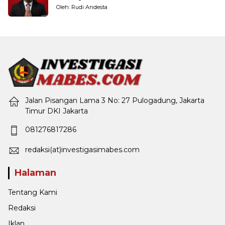
Pemerintahan
Oleh: Rudi Andesta
Jalan Pisangan Lama 3 No: 27 Pulogadung, Jakarta
Timur DKI Jakarta
081276817286
redaksi(at)investigasimabes.com
Halaman
Tentang Kami
Redaksi
Iklan