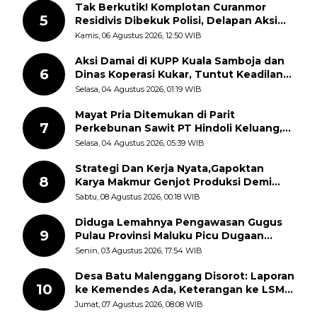
Tak Berkutik! Komplotan Curanmor
5
Residivis Dibekuk Polisi, Delapan Aksi
Curanmor Di Candipuro Terungkap
Kamis, 06 Agustus 2026, 12:50 WIB
Aksi Damai di KUPP Kuala Samboja dan
6
Dinas Koperasi Kukar, Tuntut Keadilan
dan Kesempatan Kerja yang Adil
Selasa, 04 Agustus 2026, 01:19 WIB
Mayat Pria Ditemukan di Parit
7
Perkebunan Sawit PT Hindoli Keluang,
Polisi Selidiki Penyebab Kematian
Selasa, 04 Agustus 2026, 05:39 WIB
Strategi Dan Kerja Nyata,Gapoktan
8
Karya Makmur Genjot Produksi Demi
Swasembada Pangan
Sabtu, 08 Agustus 2026, 00:18 WIB
Diduga Lemahnya Pengawasan Gugus
9
Pulau Provinsi Maluku Picu Dugaan
Pungli terhadap Nelayan Bale-Bale di
Senin, 03 Agustus 2026, 17:54 WIB
Perairan Pulau Seira
Desa Batu Malenggang Disorot: Laporan
10
ke Kemendes Ada, Keterangan ke LSM
GMAS Berbeda
Jumat, 07 Agustus 2026, 08:08 WIB