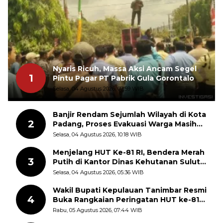
Nyaris Ricuh, Massa Aksi Ancam Segel
1
Pintu Pagar PT Pabrik Gula Gorontalo
Selasa, 04 Agustus 2026, 07:59 WIB
Banjir Rendam Sejumlah Wilayah di Kota
2
Padang, Proses Evakuasi Warga Masih
Berlangsung
Selasa, 04 Agustus 2026, 10:18 WIB
Menjelang HUT Ke-81 RI, Bendera Merah
3
Putih di Kantor Dinas Kehutanan Sulut
Disorot Warga
Selasa, 04 Agustus 2026, 05:36 WIB
Wakil Bupati Kepulauan Tanimbar Resmi
4
Buka Rangkaian Peringatan HUT ke-81
Kemerdekaan RI, ASN Diajak Perkuat
Rabu, 05 Agustus 2026, 07:44 WIB
Semangat Nasionalisme