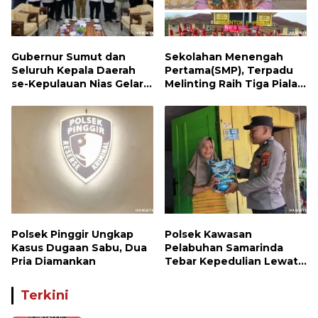
Gubernur Sumut dan
Sekolahan Menengah
Seluruh Kepala Daerah
Pertama(SMP), Terpadu
se-Kepulauan Nias Gelar
Melinting Raih Tiga Piala
Rapat Terbatas
Bergengsi di Ajang Loud
Championship, Lampung
Timur
Polsek Pinggir Ungkap
Polsek Kawasan
Kasus Dugaan Sabu, Dua
Pelabuhan Samarinda
Pria Diamankan
Tebar Kepedulian Lewat
Jumat Berbagi, Warga
Sungai Dama Terima
Terkini
Bantuan Sosial