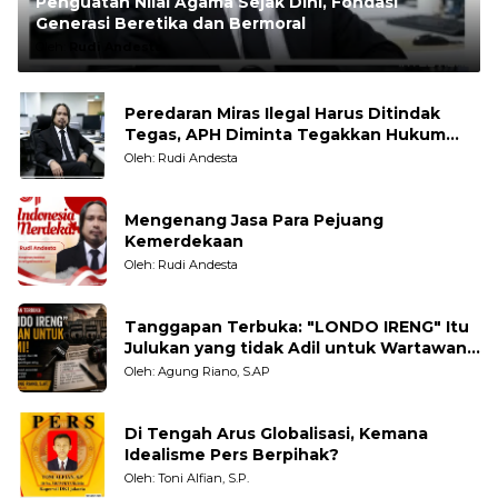
Penguatan Nilai Agama Sejak Dini, Fondasi
Generasi Beretika dan Bermoral
Oleh:
Rudi Andesta
Peredaran Miras Ilegal Harus Ditindak
Tegas, APH Diminta Tegakkan Hukum
Tanpa Pandang Bulu
Oleh: Rudi Andesta
Mengenang Jasa Para Pejuang
Kemerdekaan
Oleh: Rudi Andesta
Tanggapan Terbuka: "LONDO IRENG" Itu
Julukan yang tidak Adil untuk Wartawan,
Pengamat dan LSM
Oleh: Agung Riano, S.AP
Di Tengah Arus Globalisasi, Kemana
Idealisme Pers Berpihak?
Oleh: Toni Alfian, S.P.