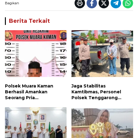
Bagikan
Berita Terkait
Polsek Muara Kaman
Jaga Stabilitas
Berhasil Amankan
Kamtibmas, Personel
Seorang Pria
Polsek Tenggarong
Penyalahguna Narkotika
Laksanakan Patroli
Jenis Sabu
Dialogis Siang Hari