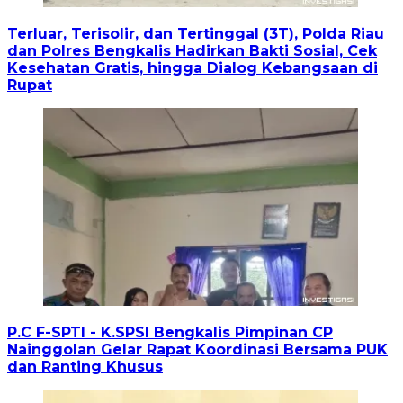
Terluar, Terisolir, dan Tertinggal (3T), Polda Riau
dan Polres Bengkalis Hadirkan Bakti Sosial, Cek
Kesehatan Gratis, hingga Dialog Kebangsaan di
Rupat
P.C F-SPTI - K.SPSI Bengkalis Pimpinan CP
Nainggolan Gelar Rapat Koordinasi Bersama PUK
dan Ranting Khusus