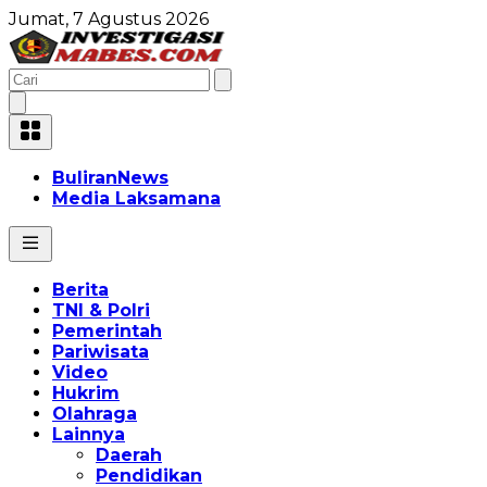
Jumat, 7 Agustus 2026
BuliranNews
Media Laksamana
Berita
TNI & Polri
Pemerintah
Pariwisata
Video
Hukrim
Olahraga
Lainnya
Daerah
Pendidikan