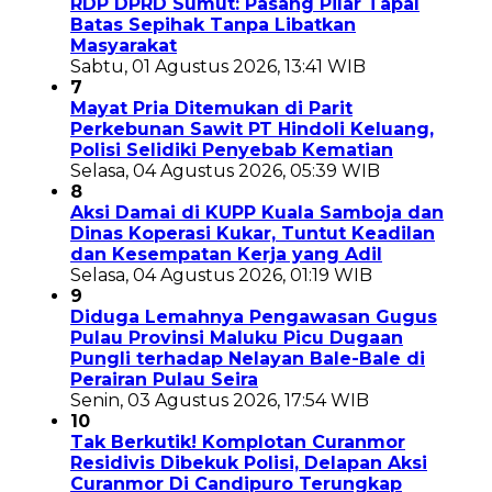
RDP DPRD Sumut: Pasang Pilar Tapal
Batas Sepihak Tanpa Libatkan
Masyarakat
Sabtu, 01 Agustus 2026, 13:41 WIB
7
Mayat Pria Ditemukan di Parit
Perkebunan Sawit PT Hindoli Keluang,
Polisi Selidiki Penyebab Kematian
Selasa, 04 Agustus 2026, 05:39 WIB
8
Aksi Damai di KUPP Kuala Samboja dan
Dinas Koperasi Kukar, Tuntut Keadilan
dan Kesempatan Kerja yang Adil
Selasa, 04 Agustus 2026, 01:19 WIB
9
Diduga Lemahnya Pengawasan Gugus
Pulau Provinsi Maluku Picu Dugaan
Pungli terhadap Nelayan Bale-Bale di
Perairan Pulau Seira
Senin, 03 Agustus 2026, 17:54 WIB
10
Tak Berkutik! Komplotan Curanmor
Residivis Dibekuk Polisi, Delapan Aksi
Curanmor Di Candipuro Terungkap