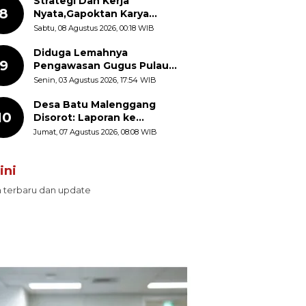
Strategi Dan Kerja
8
Nyata,Gapoktan Karya
Makmur Genjot Produksi
Sabtu, 08 Agustus 2026, 00:18 WIB
Demi Swasembada Pangan
Diduga Lemahnya
9
Pengawasan Gugus Pulau
Provinsi Maluku Picu Dugaan
Senin, 03 Agustus 2026, 17:54 WIB
Pungli terhadap Nelayan
Bale-Bale di Perairan Pulau
Desa Batu Malenggang
10
Seira
Disorot: Laporan ke
Kemendes Ada, Keterangan
Jumat, 07 Agustus 2026, 08:08 WIB
ke LSM GMAS Berbeda
ini
n terbaru dan update