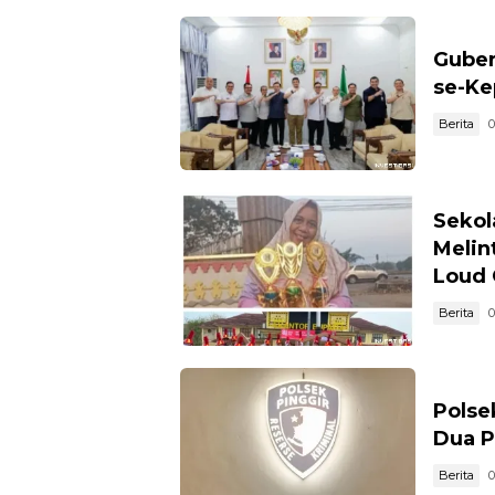
Guber
se-Ke
Berita
0
Sekol
Melin
Loud 
Berita
0
Polse
Dua P
Berita
0