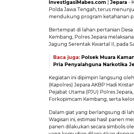
InvestigasiMabes.com
|
Jepara
- 
Polda Jawa Tengah, terus menunj
mendukung program ketahanan pa
Bertempat di lahan pertanian Des
Kembang, Polres Jepara melaksana
Jagung Serentak Kwartal II, pada Sa
Baca juga:
Polsek Muara Kaman
Pria Penyalahguna Narkotika J
Kegiatan ini dipimpin langsung oleh
(Kapolres) Jepara AKBP Hadi Kristant
Pejabat Utama (PJU) Polres Jepara,
Forkopimcam Kembang, serta kelom
Dalam giat yang berlangsung di lah
Wagisan ini, estimasi hasil panen me
panen dilakukan secara simbolis ole
yang kemudian dilanjutkan denga