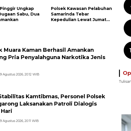
 Pinggir Ungkap
Polsek Kawasan Pelabuhan
Dugaan Sabu, Dua
Samarinda Tebar
iamankan
Kepedulian Lewat Jumat
Berbagi, Warga Sungai
Dama Terima Bantuan
Sosial
k Muara Kaman Berhasil Amankan
ng Pria Penyalahguna Narkotika Jenis
Op
9 Agustus 2026, 20:12 WIB
Tulisa
Stabilitas Kamtibmas, Personel Polsek
arong Laksanakan Patroli Dialogis
 Hari
9 Agustus 2026, 20:11 WIB