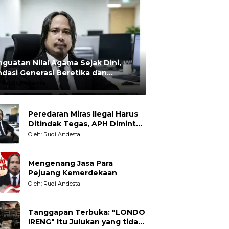
guatan Nilai Agama Sejak Dini,
dasi Generasi Beretika dan
rmoral
:
Rudi Andesta
Peredaran Miras Ilegal Harus
Ditindak Tegas, APH Diminta
Tegakkan Hukum Tanpa
Oleh: Rudi Andesta
Pandang Bulu
Mengenang Jasa Para
Pejuang Kemerdekaan
Oleh: Rudi Andesta
Tanggapan Terbuka: "LONDO
IRENG" Itu Julukan yang tidak