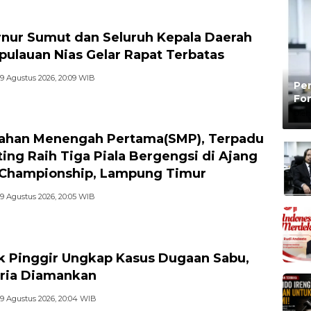
nur Sumut dan Seluruh Kepala Daerah
pulauan Nias Gelar Rapat Terbatas
9 Agustus 2026, 20:09 WIB
Pen
Fon
Be
Oleh
ahan Menengah Pertama(SMP), Terpadu
ting Raih Tiga Piala Bergengsi di Ajang
Championship, Lampung Timur
9 Agustus 2026, 20:05 WIB
k Pinggir Ungkap Kasus Dugaan Sabu,
ria Diamankan
9 Agustus 2026, 20:04 WIB