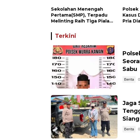
Sekolahan Menengah
Polsek
Pertama(SMP), Terpadu
Kasus 
Melinting Raih Tiga Piala
Pria D
Bergengsi di Ajang Loud
Championship, Lampung
Terkini
Timur
Polse
Seora
Sabu
Berita
0
Jaga 
Tengg
Siang
Berita
0