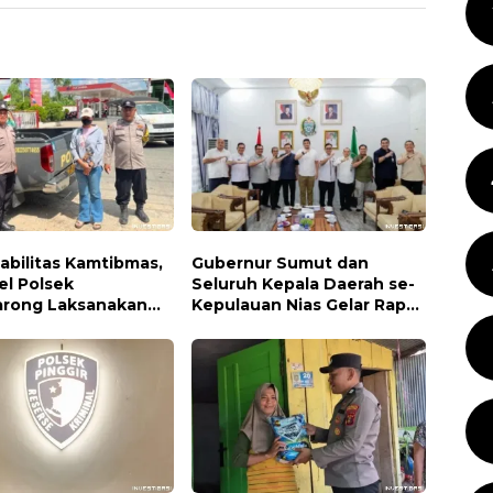
abilitas Kamtibmas,
Gubernur Sumut dan
el Polsek
Seluruh Kepala Daerah se-
rong Laksanakan
Kepulauan Nias Gelar Rapat
 Dialogis Siang Hari
Terbatas