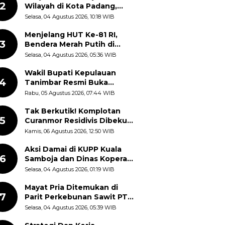
2
Wilayah di Kota Padang,
Proses Evakuasi Warga
Selasa, 04 Agustus 2026, 10:18 WIB
Masih Berlangsung
Menjelang HUT Ke-81 RI,
3
Bendera Merah Putih di
Kantor Dinas Kehutanan
Selasa, 04 Agustus 2026, 05:36 WIB
Sulut Disorot Warga
Wakil Bupati Kepulauan
4
Tanimbar Resmi Buka
Rangkaian Peringatan HUT
Rabu, 05 Agustus 2026, 07:44 WIB
ke-81 Kemerdekaan RI, ASN
Diajak Perkuat Semangat
Tak Berkutik! Komplotan
5
Nasionalisme
Curanmor Residivis Dibekuk
Polisi, Delapan Aksi
Kamis, 06 Agustus 2026, 12:50 WIB
Curanmor Di Candipuro
Terungkap
Aksi Damai di KUPP Kuala
6
Samboja dan Dinas Koperasi
Kukar, Tuntut Keadilan dan
Selasa, 04 Agustus 2026, 01:19 WIB
Kesempatan Kerja yang Adil
Mayat Pria Ditemukan di
7
Parit Perkebunan Sawit PT
Hindoli Keluang, Polisi
Selasa, 04 Agustus 2026, 05:39 WIB
Selidiki Penyebab Kematian