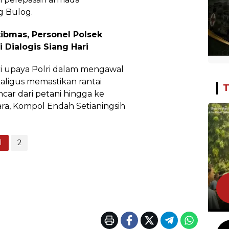
 Bulog.
tibmas, Personel Polsek
 Dialogis Siang Hari
ri upaya Polri dalam mengawal
kaligus memastikan rantai
T
ancar dari petani hingga ke
ara, Kompol Endah Setianingsih
1
2