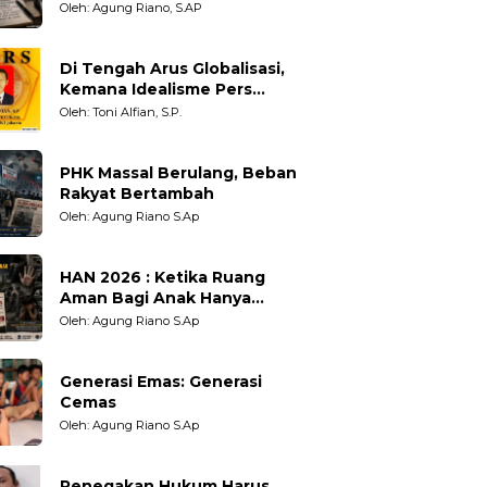
Adil untuk Wartawan,
Oleh: Agung Riano, S.AP
Pengamat dan LSM
Di Tengah Arus Globalisasi,
Kemana Idealisme Pers
Berpihak?
Oleh: Toni Alfian, S.P.
PHK Massal Berulang, Beban
Rakyat Bertambah
Oleh: Agung Riano S.Ap
HAN 2026 : Ketika Ruang
Aman Bagi Anak Hanya
Sebatas Angan
Oleh: Agung Riano S.Ap
Generasi Emas: Generasi
Cemas
Oleh: Agung Riano S.Ap
Penegakan Hukum Harus