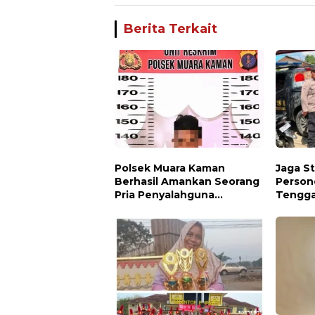
Berita Terkait
Polsek Muara Kaman
Jaga St
Berhasil Amankan Seorang
Person
Pria Penyalahguna
Tengga
Narkotika Jenis Sabu
Patroli