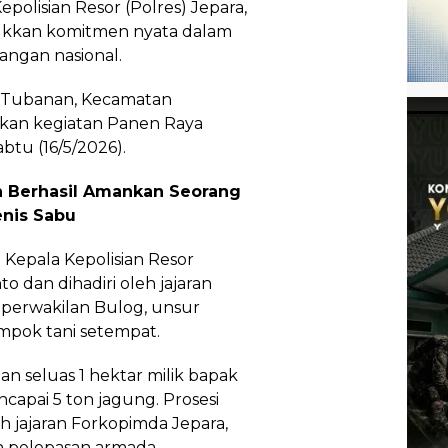
Kepolisian Resor (Polres) Jepara,
ukkan komitmen nyata dalam
ngan nasional.
a Tubanan, Kecamatan
kan kegiatan Panen Raya
btu (16/5/2026).
 Berhasil Amankan Seorang
enis Sabu
 Kepala Kepolisian Resor
o dan dihadiri oleh jajaran
 perwakilan Bulog, unsur
pok tani setempat.
an seluas 1 hektar milik bapak
ncapai 5 ton jagung. Prosesi
h jajaran Forkopimda Jepara,
n pelepasan armada