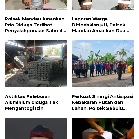
Polsek Mandau Amankan
Laporan Warga
Pria Diduga Terlibat
Ditindaklanjuti, Polsek
Penyalahgunaan Sabu di
Mandau Amankan Dua
Bumbung
Terduga Pelaku dan 5
Paket Sabu
Aktifitas Peleburan
Perkuat Sinergi Antisipasi
Aluminium diduga Tak
Kebakaran Hutan dan
Mengantogi Izin
Lahan, Polsek Sebulu
Hadiri Kegiatan Apel
Kesiapsiagaan Karhutla