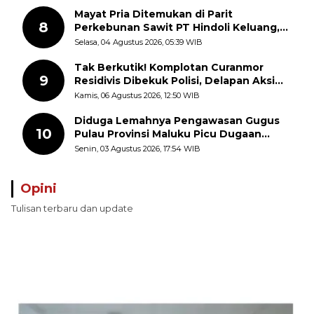
Mayat Pria Ditemukan di Parit
8
Perkebunan Sawit PT Hindoli Keluang,
Polisi Selidiki Penyebab Kematian
Selasa, 04 Agustus 2026, 05:39 WIB
Tak Berkutik! Komplotan Curanmor
9
Residivis Dibekuk Polisi, Delapan Aksi
Curanmor Di Candipuro Terungkap
Kamis, 06 Agustus 2026, 12:50 WIB
Diduga Lemahnya Pengawasan Gugus
10
Pulau Provinsi Maluku Picu Dugaan
Pungli terhadap Nelayan Bale-Bale di
Senin, 03 Agustus 2026, 17:54 WIB
Perairan Pulau Seira
Opini
Tulisan terbaru dan update