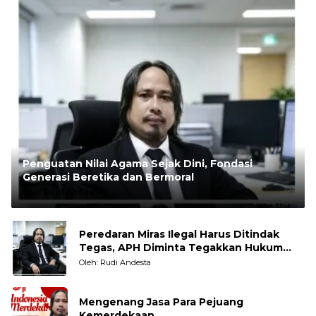
Penguatan Nilai Agama Sejak Dini, Fondasi
Generasi Beretika dan Bermoral
Oleh:
Rudi Andesta
Peredaran Miras Ilegal Harus Ditindak
Tegas, APH Diminta Tegakkan Hukum
Tanpa Pandang Bulu
Oleh: Rudi Andesta
Mengenang Jasa Para Pejuang
Kemerdekaan