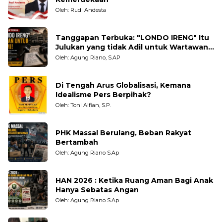
Oleh: Rudi Andesta
Tanggapan Terbuka: "LONDO IRENG" Itu
Julukan yang tidak Adil untuk Wartawan,
Pengamat dan LSM
Oleh: Agung Riano, S.AP
Di Tengah Arus Globalisasi, Kemana
Idealisme Pers Berpihak?
Oleh: Toni Alfian, S.P.
PHK Massal Berulang, Beban Rakyat
Bertambah
Oleh: Agung Riano S.Ap
HAN 2026 : Ketika Ruang Aman Bagi Anak
Hanya Sebatas Angan
Oleh: Agung Riano S.Ap