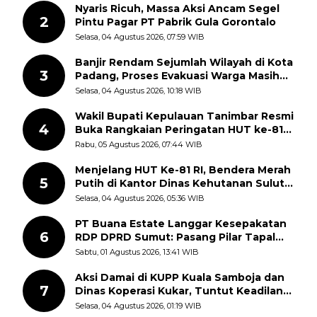
Nyaris Ricuh, Massa Aksi Ancam Segel
2
Pintu Pagar PT Pabrik Gula Gorontalo
Selasa, 04 Agustus 2026, 07:59 WIB
Banjir Rendam Sejumlah Wilayah di Kota
3
Padang, Proses Evakuasi Warga Masih
Berlangsung
Selasa, 04 Agustus 2026, 10:18 WIB
Wakil Bupati Kepulauan Tanimbar Resmi
4
Buka Rangkaian Peringatan HUT ke-81
Kemerdekaan RI, ASN Diajak Perkuat
Rabu, 05 Agustus 2026, 07:44 WIB
Semangat Nasionalisme
Menjelang HUT Ke-81 RI, Bendera Merah
5
Putih di Kantor Dinas Kehutanan Sulut
Disorot Warga
Selasa, 04 Agustus 2026, 05:36 WIB
PT Buana Estate Langgar Kesepakatan
6
RDP DPRD Sumut: Pasang Pilar Tapal
Batas Sepihak Tanpa Libatkan
Sabtu, 01 Agustus 2026, 13:41 WIB
Masyarakat
Aksi Damai di KUPP Kuala Samboja dan
7
Dinas Koperasi Kukar, Tuntut Keadilan
dan Kesempatan Kerja yang Adil
Selasa, 04 Agustus 2026, 01:19 WIB