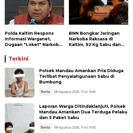
Polda Kaltim Respons
BNN Bongkar Jaringan
Informasi Warganet,
Narkoba Raksasa di
Dugaan "Loket" Narkoba
Kaltim, 92 Kg Sabu dan
di Waru PPU Jadi
1.000 Cartridge Vape
Perhatian
Etomidate Disita
Terkini
Polsek Mandau Amankan Pria Diduga
Terlibat Penyalahgunaan Sabu di
Bumbung
Berita
08 Agustus 2026, 11:42 WIB
Laporan Warga Ditindaklanjuti, Polsek
Mandau Amankan Dua Terduga Pelaku
dan 5 Paket Sabu
Berita
08 Agustus 2026, 11:40 WIB