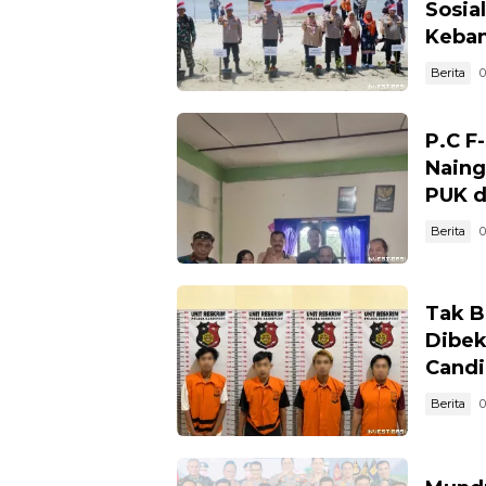
Sosia
Keban
Berita
0
P.C F
Naing
PUK d
Berita
0
Tak B
Dibek
Candi
Berita
0