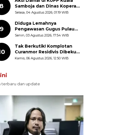
Aksi Damai di KUPP Kuala
8
Samboja dan Dinas Koperasi
Kukar, Tuntut Keadilan dan
Selasa, 04 Agustus 2026, 01:19 WIB
Kesempatan Kerja yang Adil
Diduga Lemahnya
9
Pengawasan Gugus Pulau
Provinsi Maluku Picu Dugaan
Senin, 03 Agustus 2026, 17:54 WIB
Pungli terhadap Nelayan
Bale-Bale di Perairan Pulau
Tak Berkutik! Komplotan
10
Seira
Curanmor Residivis Dibekuk
Polisi, Delapan Aksi
Kamis, 06 Agustus 2026, 12:50 WIB
Curanmor Di Candipuro
Terungkap
ini
n terbaru dan update