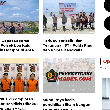
 Cepat Laporan
Terluar, Terisolir, dan
, Polsek Loa Kulu
Tertinggal (3T), Polda Riau
ik Hotspot di Area
dan Polres Bengkalis
 Desa Jongkang
Hadirkan Bakti Sosial, Cek
Kesehatan Gratis, hingga
Op
Dialog Kebangsaan di
Tulisa
Rupat
rkutik! Komplotan
Mundurnya kadis
or Residivis Dibekuk
pendidikan ilham bangun:
 Delapan Aksi
kepergian yang