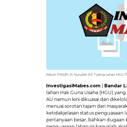
Ketum PWDPI, M. Nurullah RS: Tuding Lahan HGU TN
InvestigasiMabes.com
|
Bandar 
lahan Hak Guna Usaha (HGU) yang te
AU namun kini dikuasai dan dikelo
menuai sorotan tajam dari masyaraka
ketidakjelasan status penguasaan
pertanyaan besar, bahkan dugaan k
penguasaan lahan ini hanyalah aka