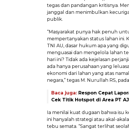
tegas dan pandangan kritisnya. Menu
janggal dan menimbulkan kecurig
publik.
“Masyarakat punya hak penuh unt
mempertanyakan status lahan ini. Ka
TNI AU, dasar hukum apa yang dig
menguasai dan mengelola lahan te
hari ini? Tidak ada kejelasan perjanj
ada hanya perusahaan yang lelua
ekonomi dari lahan yang atas namak
negara,” tegas M. Nurullah RS, pad
Baca juga:
Respon Cepat Lapora
Cek Titik Hotspot di Area PT 
Ia menilai kuat dugaan bahwa isu 
ini hanyalah strategi atau akal-aka
tebu semata. “Sangat terlihat seola