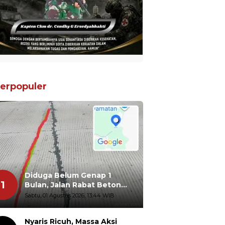
erpopuler
Diduga Belum Genap 1
1
Bulan, Jalan Rabat Beton
Gidanglo - Guwosobokerto
Sabtu, 01 Agustus 2026, 13:44 WIB
Sudah Pecah
Nyaris Ricuh, Massa Aksi