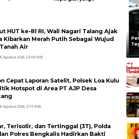
or Di Candipuro
disayangkan, panggilan
gkap
untuk kembali berbenah
t HUT ke-81 RI, Wali Nagari Talang Ajak
Per
 Kibarkan Merah Putih Sebagai Wujud
Te
 Tanah Air
Ta
Oleh
6 Agustus 2026, 23:49 WIB
n Cepat Laporan Satelit, Polsek Loa Kulu
itik Hotspot di Area PT AJP Desa
kang
6 Agustus 2026, 21:13 WIB
r, Terisolir, dan Tertinggal (3T), Polda
dan Polres Bengkalis Hadirkan Bakti