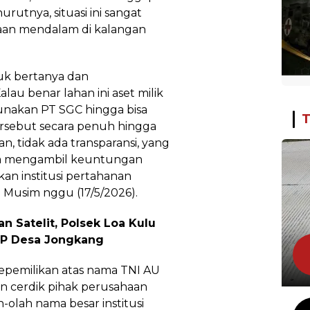
rutnya, situasi ini sangat
aan mendalam di kalangan
uk bertanya dan
lau benar lahan ini aset milik
unakan PT SGC hingga bisa
T
rsebut secara penuh hingga
ian, tidak ada transparansi, yang
sa mengambil keuntungan
an institusi pertahanan
a Musim nggu (17/5/2026).
n Satelit, Polsek Loa Kulu
AJP Desa Jongkang
kepemilikan atas nama TNI AU
lan cerdik pihak perusahaan
h-olah nama besar institusi