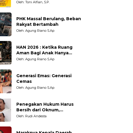
Berpihak?
Oleh: Toni Alfian, S.P.
PHK Massal Berulang, Beban
Rakyat Bertambah
Oleh: Agung Riano S.Ap
HAN 2026 : Ketika Ruang
Aman Bagi Anak Hanya
Sebatas Angan
Oleh: Agung Riano S.Ap
Generasi Emas: Generasi
Cemas
Oleh: Agung Riano S.Ap
Penegakan Hukum Harus
Bersih dari Oknum,
Kepercayaan Publik adalah
Oleh: Rudi Andesta
Taruhannya
Maraknya Kepala Daerah