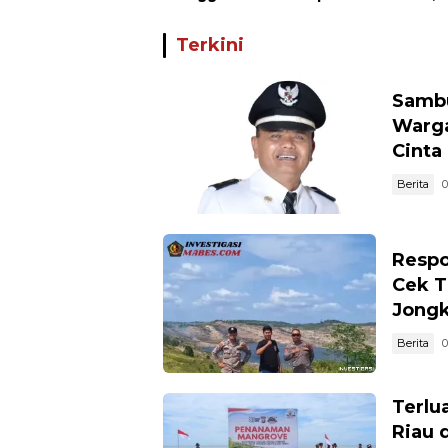
Koordinasi Bersama PUK
Curanm
dan Ranting Khusus
Terun
Terkini
Sambu
Warga
Cinta
Berita
0
Respo
Cek T
Jong
Berita
0
Terlua
Riau 