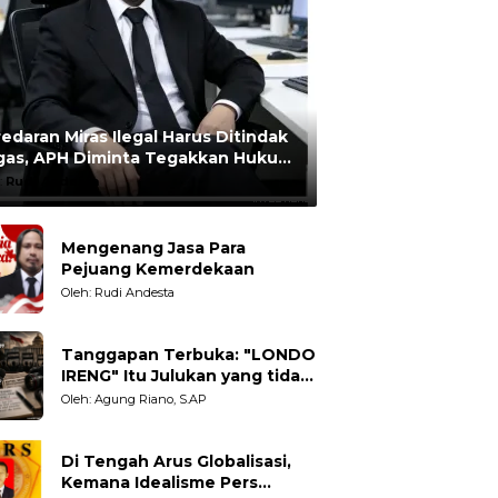
edaran Miras Ilegal Harus Ditindak
gas, APH Diminta Tegakkan Hukum
npa Pandang Bulu
:
Rudi Andesta
Mengenang Jasa Para
Pejuang Kemerdekaan
Oleh: Rudi Andesta
Tanggapan Terbuka: "LONDO
IRENG" Itu Julukan yang tidak
Adil untuk Wartawan,
Oleh: Agung Riano, S.AP
Pengamat dan LSM
Di Tengah Arus Globalisasi,
Kemana Idealisme Pers