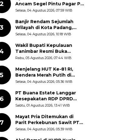
2
Ancam Segel Pintu Pagar PT
Pabrik Gula Gorontalo
Selasa, 04 Agustus 2026, 07:59 WIB
Banjir Rendam Sejumlah
3
Wilayah di Kota Padang,
Proses Evakuasi Warga
Selasa, 04 Agustus 2026, 10:18 WIB
Masih Berlangsung
Wakil Bupati Kepulauan
4
Tanimbar Resmi Buka
Rangkaian Peringatan HUT
Rabu, 05 Agustus 2026, 07:44 WIB
ke-81 Kemerdekaan RI, ASN
Diajak Perkuat Semangat
Menjelang HUT Ke-81 RI,
5
Nasionalisme
Bendera Merah Putih di
Kantor Dinas Kehutanan
Selasa, 04 Agustus 2026, 05:36 WIB
Sulut Disorot Warga
PT Buana Estate Langgar
6
Kesepakatan RDP DPRD
Sumut: Pasang Pilar Tapal
Sabtu, 01 Agustus 2026, 13:41 WIB
Batas Sepihak Tanpa
Libatkan Masyarakat
Mayat Pria Ditemukan di
7
Parit Perkebunan Sawit PT
Hindoli Keluang, Polisi
Selasa, 04 Agustus 2026, 05:39 WIB
Selidiki Penyebab Kematian