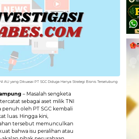
I AU yang Dikuasai PT SGC Diduga Hanya Strategi Bisnis Terselubung
Lampung
– Masalah sengketa
rcatat sebagai aset milik TNI
la penuh oleh PT SGC kembali
t luas. Hingga kini,
 lahan tersebut memunculkan
uat bahwa isu peralihan atau
l-akalan pihak perusahaan