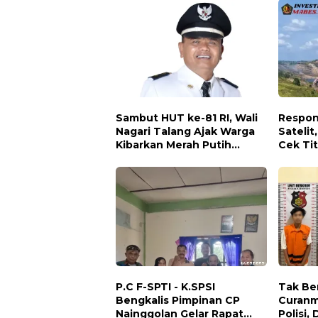
Sambut HUT ke-81 RI, Wali
Respon
Nagari Talang Ajak Warga
Satelit
Kibarkan Merah Putih
Cek Tit
Sebagai Wujud Cinta
PT AJP
Tanah Air
P.C F-SPTI - K.SPSI
Tak Be
Bengkalis Pimpinan CP
Curanm
Nainggolan Gelar Rapat
Polisi,