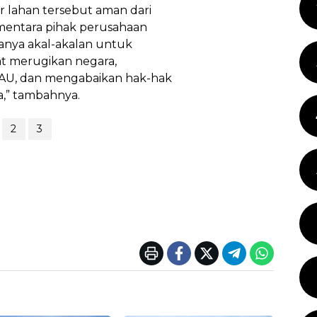
r lahan tersebut aman dari
ementara pihak perusahaan
 hanya akal-akalan untuk
gat merugikan negara,
I AU, dan mengabaikan hak-hak
a,” tambahnya.
2
3