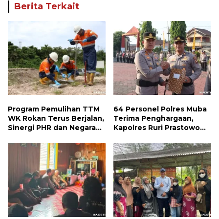
Berita Terkait
Program Pemulihan TTM
64 Personel Polres Muba
WK Rokan Terus Berjalan,
Terima Penghargaan,
Sinergi PHR dan Negara
Kapolres Ruri Prastowo
Dorong Pemulihan
Apresiasi Dedikasi dan
Lingkungan dan Manfaat
Prestasi Anggota
Ekonomi Daerah