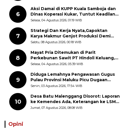
Aksi Damai di KUPP Kuala Samboja dan
6
Dinas Koperasi Kukar, Tuntut Keadilan
dan Kesempatan Kerja yang Adil
Selasa, 04 Agustus 2026, 01:19 WIB
Strategi Dan Kerja Nyata,Gapoktan
7
Karya Makmur Genjot Produksi Demi
Swasembada Pangan
Sabtu, 08 Agustus 2026, 00:18 WIB
Mayat Pria Ditemukan di Parit
8
Perkebunan Sawit PT Hindoli Keluang,
Polisi Selidiki Penyebab Kematian
Selasa, 04 Agustus 2026, 05:39 WIB
Diduga Lemahnya Pengawasan Gugus
9
Pulau Provinsi Maluku Picu Dugaan
Pungli terhadap Nelayan Bale-Bale di
Senin, 03 Agustus 2026, 17:54 WIB
Perairan Pulau Seira
Desa Batu Malenggang Disorot: Laporan
10
ke Kemendes Ada, Keterangan ke LSM
GMAS Berbeda
Jumat, 07 Agustus 2026, 08:08 WIB
Opini