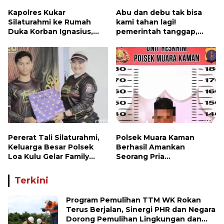
Kapolres Kukar
Abu dan debu tak bisa
Silaturahmi ke Rumah
kami tahan lagi!
Duka Korban Ignasius,
pemerintah tanggap,
Keluarga Percayakan
penyelesaian dijanjikan
Penanganan Kasus
Kepada Polisi
Pererat Tali Silaturahmi,
Polsek Muara Kaman
Keluarga Besar Polsek
Berhasil Amankan
Loa Kulu Gelar Family
Seorang Pria
Gathering Penuh
Penyalahguna Narkotika
Kehangatan
Jenis Sabu
Terkini
Program Pemulihan TTM WK Rokan
Terus Berjalan, Sinergi PHR dan Negara
Dorong Pemulihan Lingkungan dan