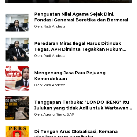
Penguatan Nilai Agama Sejak Dini,
Fondasi Generasi Beretika dan Bermoral
Oleh: Rudi Andesta
Peredaran Miras Ilegal Harus Ditindak
Tegas, APH Diminta Tegakkan Hukum
Tanpa Pandang Bulu
Oleh: Rudi Andesta
Mengenang Jasa Para Pejuang
Kemerdekaan
Oleh: Rudi Andesta
Tanggapan Terbuka: "LONDO IRENG" Itu
Julukan yang tidak Adil untuk Wartawan,
Pengamat dan LSM
Oleh: Agung Riano, S.AP
Di Tengah Arus Globalisasi, Kemana