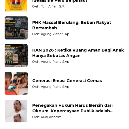
Idealisme Pers Berpihak?
Oleh: Toni Alfian, S.P.
PHK Massal Berulang, Beban Rakyat
Bertambah
Oleh: Agung Riano S.Ap
HAN 2026 : Ketika Ruang Aman Bagi Anak
Hanya Sebatas Angan
Oleh: Agung Riano S.Ap
Generasi Emas: Generasi Cemas
Oleh: Agung Riano S.Ap
Penegakan Hukum Harus Bersih dari
Oknum, Kepercayaan Publik adalah
Taruhannya
Oleh: Rudi Andesta