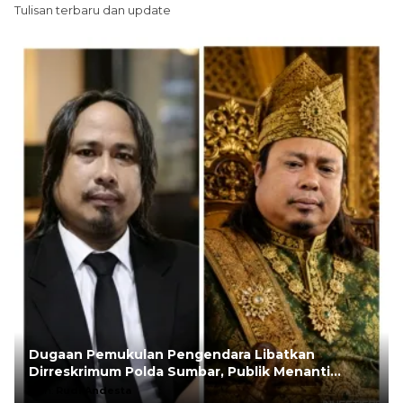
Tulisan terbaru dan update
Dugaan Pemukulan Pengendara Libatkan
Dirreskrimum Polda Sumbar, Publik Menanti
Penegakan Hukum yang Transparan
Oleh:
Rudi Andesta