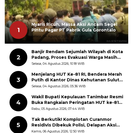
Nyaris Ricuh, Massa Aksi Ancam Segel
1
Pintu Pagar PT Pabrik Gula Gorontalo
Selasa, 04 Agustus 2026, 07:59 WIB
Banjir Rendam Sejumlah Wilayah di Kota
2
Padang, Proses Evakuasi Warga Masih
Berlangsung
Selasa, 04 Agustus 2026, 10:18 WIB
Menjelang HUT Ke-81 RI, Bendera Merah
3
Putih di Kantor Dinas Kehutanan Sulut
Disorot Warga
Selasa, 04 Agustus 2026, 05:36 WIB
Wakil Bupati Kepulauan Tanimbar Resmi
4
Buka Rangkaian Peringatan HUT ke-81
Kemerdekaan RI, ASN Diajak Perkuat
Rabu, 05 Agustus 2026, 07:44 WIB
Semangat Nasionalisme
Tak Berkutik! Komplotan Curanmor
5
Residivis Dibekuk Polisi, Delapan Aksi
Curanmor Di Candipuro Terungkap
Kamis, 06 Agustus 2026, 12:50 WIB