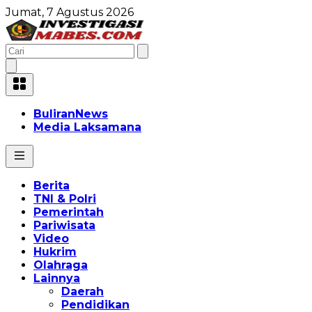
Jumat, 7 Agustus 2026
BuliranNews
Media Laksamana
Berita
TNI & Polri
Pemerintah
Pariwisata
Video
Hukrim
Olahraga
Lainnya
Daerah
Pendidikan