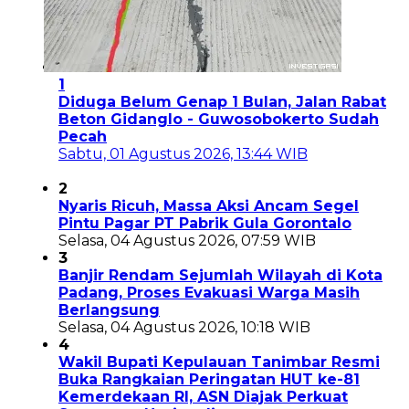
1
Diduga Belum Genap 1 Bulan, Jalan Rabat
Beton Gidanglo - Guwosobokerto Sudah
Pecah
Sabtu, 01 Agustus 2026, 13:44 WIB
2
Nyaris Ricuh, Massa Aksi Ancam Segel
Pintu Pagar PT Pabrik Gula Gorontalo
Selasa, 04 Agustus 2026, 07:59 WIB
3
Banjir Rendam Sejumlah Wilayah di Kota
Padang, Proses Evakuasi Warga Masih
Berlangsung
Selasa, 04 Agustus 2026, 10:18 WIB
4
Wakil Bupati Kepulauan Tanimbar Resmi
Buka Rangkaian Peringatan HUT ke-81
Kemerdekaan RI, ASN Diajak Perkuat