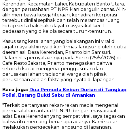
Kerendan, Kecamatan Lahei, Kabupaten Barito Utara,
dengan perusahaan PT NPR kian bergulir panas. Alih-
alih membawa kesejahteraan, kehadiran korporasi
tersebut dinilai sepihak dan telah merampas ruang
hidup serta hak-hak ulayat masyarakat kecil
pedesaan yang dikelola secara turun-temurun.
Kasus sengketa lahan yang belakangan ini viral di
jagat maya akhirnya dikonfirmasi langsung oleh putra
daerah asli Desa Kerendan, Prianto bin Samsuri.
Dalam rilis pernyataannya pada Senin (25/5/2026) di
Cafe Resto Jakarta, Prianto menegaskan bahwa
seluruh kabar mengenai penggusuran dan
perusakan lahan tradisional warga oleh pihak
perusahaan adalah fakta yang nyata di lapangan.
Baca juga:
Dua Pemuda Kebun Durian di Tangkap
Polisi, Barang Bukti Sabu di Amankan
"Terkait pertanyaan rekan-rekan media mengenai
permasalahan antara PT NPR dengan masyarakat
adat Desa Kerendan yang sempat viral, saya tegaskan
bahwa itu memang benar apa adanya. Kami sudah
melakukan pengecekan langsung di lapangan.