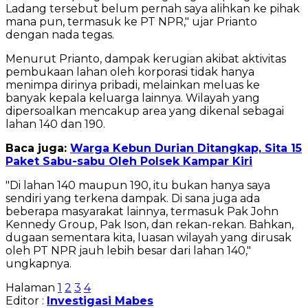
Ladang tersebut belum pernah saya alihkan ke pihak
mana pun, termasuk ke PT NPR," ujar Prianto
dengan nada tegas.
Menurut Prianto, dampak kerugian akibat aktivitas
pembukaan lahan oleh korporasi tidak hanya
menimpa dirinya pribadi, melainkan meluas ke
banyak kepala keluarga lainnya. Wilayah yang
dipersoalkan mencakup area yang dikenal sebagai
lahan 140 dan 190.
Baca juga:
Warga Kebun Durian Ditangkap, Sita 15
Paket Sabu-sabu Oleh Polsek Kampar Kiri
"Di lahan 140 maupun 190, itu bukan hanya saya
sendiri yang terkena dampak. Di sana juga ada
beberapa masyarakat lainnya, termasuk Pak John
Kennedy Group, Pak Ison, dan rekan-rekan. Bahkan,
dugaan sementara kita, luasan wilayah yang dirusak
oleh PT NPR jauh lebih besar dari lahan 140,"
ungkapnya.
Halaman
1
2
3
4
Editor :
Investigasi Mabes