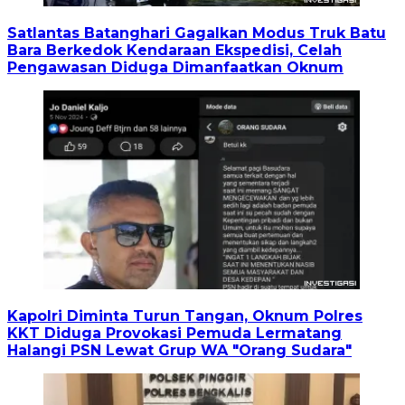
Satlantas Batanghari Gagalkan Modus Truk Batu
Bara Berkedok Kendaraan Ekspedisi, Celah
Pengawasan Diduga Dimanfaatkan Oknum
Kapolri Diminta Turun Tangan, Oknum Polres
KKT Diduga Provokasi Pemuda Lermatang
Halangi PSN Lewat Grup WA "Orang Sudara"