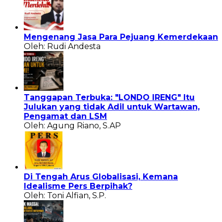
Mengenang Jasa Para Pejuang Kemerdekaan
Oleh: Rudi Andesta
Tanggapan Terbuka: "LONDO IRENG" Itu
Julukan yang tidak Adil untuk Wartawan,
Pengamat dan LSM
Oleh: Agung Riano, S.AP
Di Tengah Arus Globalisasi, Kemana
Idealisme Pers Berpihak?
Oleh: Toni Alfian, S.P.