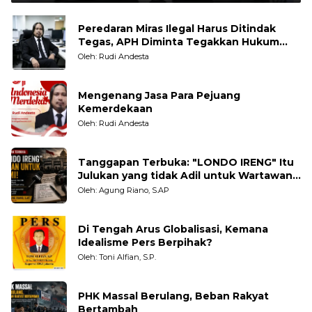
Peredaran Miras Ilegal Harus Ditindak
Tegas, APH Diminta Tegakkan Hukum
Tanpa Pandang Bulu
Oleh: Rudi Andesta
Mengenang Jasa Para Pejuang
Kemerdekaan
Oleh: Rudi Andesta
Tanggapan Terbuka: "LONDO IRENG" Itu
Julukan yang tidak Adil untuk Wartawan,
Pengamat dan LSM
Oleh: Agung Riano, S.AP
Di Tengah Arus Globalisasi, Kemana
Idealisme Pers Berpihak?
Oleh: Toni Alfian, S.P.
PHK Massal Berulang, Beban Rakyat
Bertambah