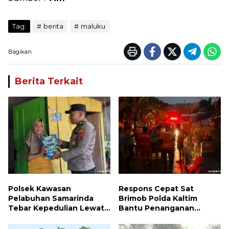
Tag:
berita
maluku
Bagikan
Berita Terkait
Polsek Kawasan
Respons Cepat Sat
Pelabuhan Samarinda
Brimob Polda Kaltim
Tebar Kepedulian Lewat
Bantu Penanganan
Jumat Berbagi, Warga
Kebakaran Permukiman di
Sungai Dama Terima
Samarinda