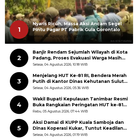
Nyaris Ricuh, Massa Aksi Ancam Segel
1
Pintu Pagar PT Pabrik Gula Gorontalo
Selasa, 04 Agustus 2026, 07:59 WIB
Banjir Rendam Sejumlah Wilayah di Kota
2
Padang, Proses Evakuasi Warga Masih
Berlangsung
Selasa, 04 Agustus 2026, 10:18 WIB
Menjelang HUT Ke-81 RI, Bendera Merah
3
Putih di Kantor Dinas Kehutanan Sulut
Disorot Warga
Selasa, 04 Agustus 2026, 05:36 WIB
Wakil Bupati Kepulauan Tanimbar Resmi
4
Buka Rangkaian Peringatan HUT ke-81
Kemerdekaan RI, ASN Diajak Perkuat
Rabu, 05 Agustus 2026, 07:44 WIB
Semangat Nasionalisme
Aksi Damai di KUPP Kuala Samboja dan
5
Dinas Koperasi Kukar, Tuntut Keadilan
dan Kesempatan Kerja yang Adil
Selasa, 04 Agustus 2026, 01:19 WIB