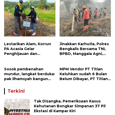
Bantuan Sosial
Lestarikan Alam, Korrun
Jinakkan Karhutla, Polres
PA Acasia Gelar
Bengkalis Bersama TNI,
Penghijauan dan
BPBD, Manggala Agni,
Pelepasan Burung
MPA dan PT TKWL
Wujudkan Kepedulian
Berjibaku di Siak Kecil
Lingkungan
dan Mandau
Sosok pembenahan
MPM Vendor PT Titian
mundur, langkat berduka:
Keluhkan sudah 6 Bulan
pak ilhamsyah bangun
Belum Dibayar, PT Titian
ST.MT, jangan tinggalkan
beralasan Invoice Belum
dunia pendidikan kita
di Bayar Pertamina
Terkini
Tak Disangka, Pemeriksaan Kasus
Kehutanan Bongkar Simpanan 37 Pil
Ekstasi di Kampar Kiri