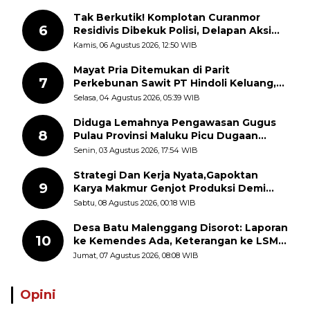
Tak Berkutik! Komplotan Curanmor
6
Residivis Dibekuk Polisi, Delapan Aksi
Curanmor Di Candipuro Terungkap
Kamis, 06 Agustus 2026, 12:50 WIB
Mayat Pria Ditemukan di Parit
7
Perkebunan Sawit PT Hindoli Keluang,
Polisi Selidiki Penyebab Kematian
Selasa, 04 Agustus 2026, 05:39 WIB
Diduga Lemahnya Pengawasan Gugus
8
Pulau Provinsi Maluku Picu Dugaan
Pungli terhadap Nelayan Bale-Bale di
Senin, 03 Agustus 2026, 17:54 WIB
Perairan Pulau Seira
Strategi Dan Kerja Nyata,Gapoktan
9
Karya Makmur Genjot Produksi Demi
Swasembada Pangan
Sabtu, 08 Agustus 2026, 00:18 WIB
Desa Batu Malenggang Disorot: Laporan
10
ke Kemendes Ada, Keterangan ke LSM
GMAS Berbeda
Jumat, 07 Agustus 2026, 08:08 WIB
Opini