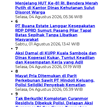
Menjelang HUT Ke-81 RI, Bendera Merah
Putih di Kantor Dinas Kehutanan Sulut
Disorot Warga
Selasa, 04 Agustus 2026, 05:36 WIB
6
PT Buana Estate Langgar Kesepakatan
RDP DPRD Sumut: Pasang Pilar Tapal
Batas Sepihak Tanpa Libatkan
Masyarakat
Sabtu, 01 Agustus 2026, 13:41 WIB
7
Aksi Damai di KUPP Kuala Samboja dan
Dinas Koperasi Kukar, Tuntut Keadilan
dan Kesempatan Kerja yang Adil
Selasa, 04 Agustus 2026, 01:19 WIB
8
Mayat Pria Ditemukan di Parit
Perkebunan Sawit PT Hindoli Keluang,
Polisi Selidiki Penyebab Kematian
Selasa, 04 Agustus 2026, 05:39 WIB
9
Tak Berkutik! Komplotan Curanmor
Residivis Dibekuk Polisi, Delapan Aksi