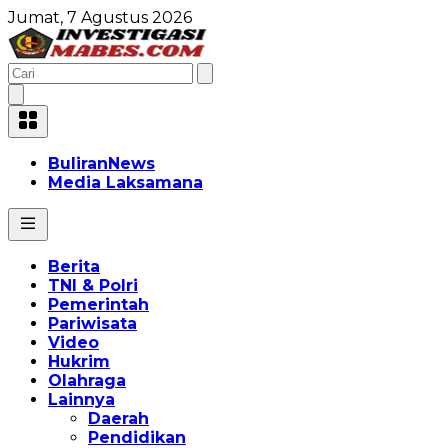
Jumat, 7 Agustus 2026
BuliranNews
Media Laksamana
Berita
TNI & Polri
Pemerintah
Pariwisata
Video
Hukrim
Olahraga
Lainnya
Daerah
Pendidikan