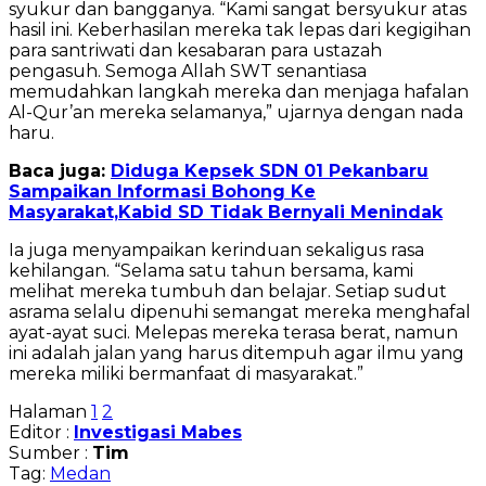
syukur dan bangganya. “Kami sangat bersyukur atas
hasil ini. Keberhasilan mereka tak lepas dari kegigihan
para santriwati dan kesabaran para ustazah
pengasuh. Semoga Allah SWT senantiasa
memudahkan langkah mereka dan menjaga hafalan
Al-Qur’an mereka selamanya,” ujarnya dengan nada
haru.
Baca juga:
Diduga Kepsek SDN 01 Pekanbaru
Sampaikan Informasi Bohong Ke
Masyarakat,Kabid SD Tidak Bernyali Menindak
Ia juga menyampaikan kerinduan sekaligus rasa
kehilangan. “Selama satu tahun bersama, kami
melihat mereka tumbuh dan belajar. Setiap sudut
asrama selalu dipenuhi semangat mereka menghafal
ayat-ayat suci. Melepas mereka terasa berat, namun
ini adalah jalan yang harus ditempuh agar ilmu yang
mereka miliki bermanfaat di masyarakat.”
Halaman
1
2
Editor :
Investigasi Mabes
Sumber :
Tim
Tag:
Medan