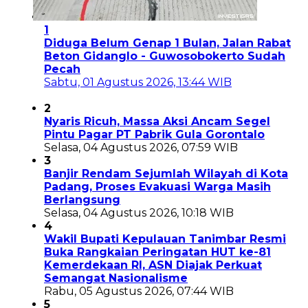
1
Diduga Belum Genap 1 Bulan, Jalan Rabat
Beton Gidanglo - Guwosobokerto Sudah
Pecah
Sabtu, 01 Agustus 2026, 13:44 WIB
2
Nyaris Ricuh, Massa Aksi Ancam Segel
Pintu Pagar PT Pabrik Gula Gorontalo
Selasa, 04 Agustus 2026, 07:59 WIB
3
Banjir Rendam Sejumlah Wilayah di Kota
Padang, Proses Evakuasi Warga Masih
Berlangsung
Selasa, 04 Agustus 2026, 10:18 WIB
4
Wakil Bupati Kepulauan Tanimbar Resmi
Buka Rangkaian Peringatan HUT ke-81
Kemerdekaan RI, ASN Diajak Perkuat
Semangat Nasionalisme
Rabu, 05 Agustus 2026, 07:44 WIB
5