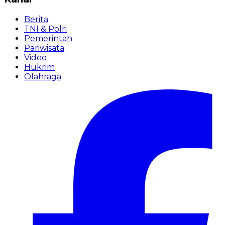
Berita
TNI & Polri
Pemerintah
Pariwisata
Video
Hukrim
Olahraga