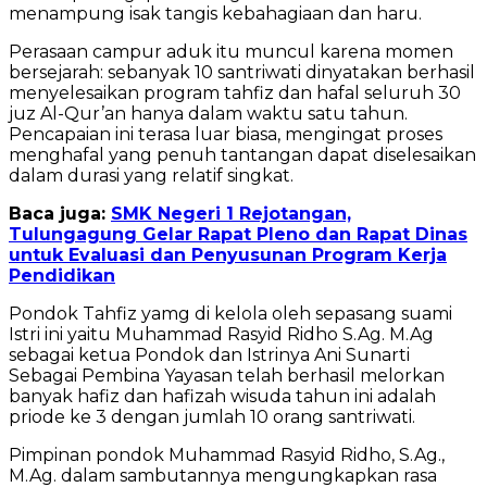
menampung isak tangis kebahagiaan dan haru.
Perasaan campur aduk itu muncul karena momen
bersejarah: sebanyak 10 santriwati dinyatakan berhasil
menyelesaikan program tahfiz dan hafal seluruh 30
juz Al-Qur’an hanya dalam waktu satu tahun.
Pencapaian ini terasa luar biasa, mengingat proses
menghafal yang penuh tantangan dapat diselesaikan
dalam durasi yang relatif singkat.
Baca juga:
SMK Negeri 1 Rejotangan,
Tulungagung Gelar Rapat Pleno dan Rapat Dinas
untuk Evaluasi dan Penyusunan Program Kerja
Pendidikan
Pondok Tahfiz yamg di kelola oleh sepasang suami
Istri ini yaitu Muhammad Rasyid Ridho S.Ag. M.Ag
sebagai ketua Pondok dan Istrinya Ani Sunarti
Sebagai Pembina Yayasan telah berhasil melorkan
banyak hafiz dan hafizah wisuda tahun ini adalah
priode ke 3 dengan jumlah 10 orang santriwati.
Pimpinan pondok Muhammad Rasyid Ridho, S.Ag.,
M.Ag. dalam sambutannya mengungkapkan rasa