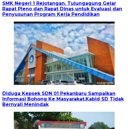
SMK Negeri 1 Rejotangan, Tulungagung Gelar
Rapat Pleno dan Rapat Dinas untuk Evaluasi dan
Penyusunan Program Kerja Pendidikan
Diduga Kepsek SDN 01 Pekanbaru Sampaikan
Informasi Bohong Ke Masyarakat,Kabid SD Tidak
Bernyali Menindak