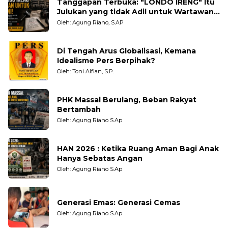
Tanggapan Terbuka: "LONDO IRENG" Itu
Julukan yang tidak Adil untuk Wartawan,
Pengamat dan LSM
Oleh: Agung Riano, S.AP
Di Tengah Arus Globalisasi, Kemana
Idealisme Pers Berpihak?
Oleh: Toni Alfian, S.P.
PHK Massal Berulang, Beban Rakyat
Bertambah
Oleh: Agung Riano S.Ap
HAN 2026 : Ketika Ruang Aman Bagi Anak
Hanya Sebatas Angan
Oleh: Agung Riano S.Ap
Generasi Emas: Generasi Cemas
Oleh: Agung Riano S.Ap