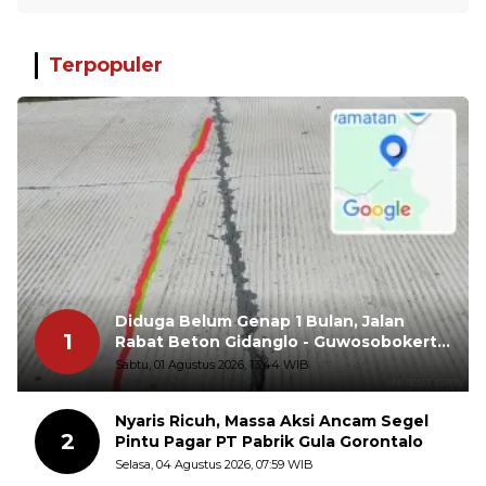
Terpopuler
Diduga Belum Genap 1 Bulan, Jalan
1
Rabat Beton Gidanglo - Guwosobokerto
Sudah Pecah
Sabtu, 01 Agustus 2026, 13:44 WIB
Nyaris Ricuh, Massa Aksi Ancam Segel
2
Pintu Pagar PT Pabrik Gula Gorontalo
Selasa, 04 Agustus 2026, 07:59 WIB