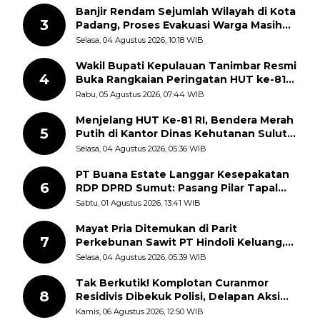
Banjir Rendam Sejumlah Wilayah di Kota
3
Padang, Proses Evakuasi Warga Masih
Berlangsung
Selasa, 04 Agustus 2026, 10:18 WIB
Wakil Bupati Kepulauan Tanimbar Resmi
4
Buka Rangkaian Peringatan HUT ke-81
Kemerdekaan RI, ASN Diajak Perkuat
Rabu, 05 Agustus 2026, 07:44 WIB
Semangat Nasionalisme
Menjelang HUT Ke-81 RI, Bendera Merah
5
Putih di Kantor Dinas Kehutanan Sulut
Disorot Warga
Selasa, 04 Agustus 2026, 05:36 WIB
PT Buana Estate Langgar Kesepakatan
6
RDP DPRD Sumut: Pasang Pilar Tapal
Batas Sepihak Tanpa Libatkan
Sabtu, 01 Agustus 2026, 13:41 WIB
Masyarakat
Mayat Pria Ditemukan di Parit
7
Perkebunan Sawit PT Hindoli Keluang,
Polisi Selidiki Penyebab Kematian
Selasa, 04 Agustus 2026, 05:39 WIB
Tak Berkutik! Komplotan Curanmor
8
Residivis Dibekuk Polisi, Delapan Aksi
Curanmor Di Candipuro Terungkap
Kamis, 06 Agustus 2026, 12:50 WIB