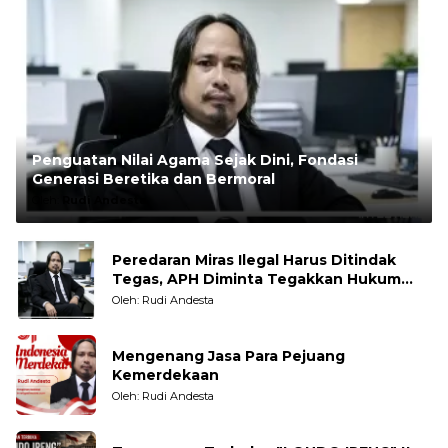
Penguatan Nilai Agama Sejak Dini, Fondasi
Generasi Beretika dan Bermoral
Oleh:
Rudi Andesta
Peredaran Miras Ilegal Harus Ditindak
Tegas, APH Diminta Tegakkan Hukum
Tanpa Pandang Bulu
Oleh: Rudi Andesta
Mengenang Jasa Para Pejuang
Kemerdekaan
Oleh: Rudi Andesta