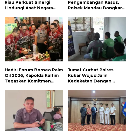
Riau Perkuat Sinergi
Pengembangan Kasus,
Lindungi Aset Negara
Polsek Mandau Bongkar
demi Menjaga Ketahanan
Peredaran Sabu dan
Energi Nasional
Ekstasi di Air Jamban,
Tiga Pelaku Diamankan
Hadiri Forum Borneo Palm
Jumat Curhat Polres
Oil 2026, Kapolda Kaltim
Kukar Wujud Jalin
Tegaskan Komitmen
Kedekatan Dengan
Cegah Karhutla
Masyarakat