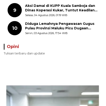
Aksi Damai di KUPP Kuala Samboja dan
9
Dinas Koperasi Kukar, Tuntut Keadilan
dan Kesempatan Kerja yang Adil
Selasa, 04 Agustus 2026, 01:19 WIB
Diduga Lemahnya Pengawasan Gugus
10
Pulau Provinsi Maluku Picu Dugaan
Pungli terhadap Nelayan Bale-Bale di
Senin, 03 Agustus 2026, 17:54 WIB
Perairan Pulau Seira
Opini
Tulisan terbaru dan update