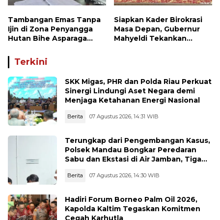
Tambangan Emas Tanpa
Siapkan Kader Birokrasi
Ijin di Zona Penyangga
Masa Depan, Gubernur
Hutan Bihe Asparaga
Mahyeldi Tekankan
Dihentikan, Air Sungai
Integritas hingga
Keruh dan Wisata
Transformasi Digital
Terkini
Terancam
Kepada Praja IPDN Asal
Sumbar
SKK Migas, PHR dan Polda Riau Perkuat
Sinergi Lindungi Aset Negara demi
Menjaga Ketahanan Energi Nasional
Berita
07 Agustus 2026, 14:31 WIB
Terungkap dari Pengembangan Kasus,
Polsek Mandau Bongkar Peredaran
Sabu dan Ekstasi di Air Jamban, Tiga
Pelaku Diamankan
Berita
07 Agustus 2026, 14:30 WIB
Hadiri Forum Borneo Palm Oil 2026,
Kapolda Kaltim Tegaskan Komitmen
Cegah Karhutla