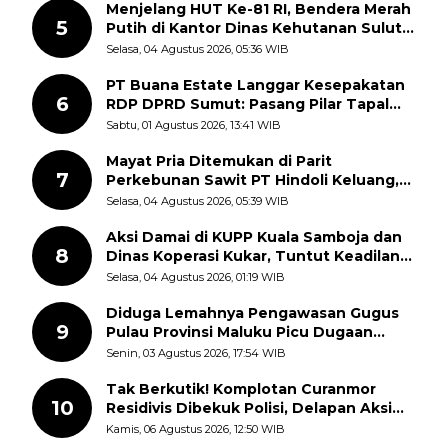
Menjelang HUT Ke-81 RI, Bendera Merah
5
Putih di Kantor Dinas Kehutanan Sulut
Disorot Warga
Selasa, 04 Agustus 2026, 05:36 WIB
PT Buana Estate Langgar Kesepakatan
6
RDP DPRD Sumut: Pasang Pilar Tapal
Batas Sepihak Tanpa Libatkan
Sabtu, 01 Agustus 2026, 13:41 WIB
Masyarakat
Mayat Pria Ditemukan di Parit
7
Perkebunan Sawit PT Hindoli Keluang,
Polisi Selidiki Penyebab Kematian
Selasa, 04 Agustus 2026, 05:39 WIB
Aksi Damai di KUPP Kuala Samboja dan
8
Dinas Koperasi Kukar, Tuntut Keadilan
dan Kesempatan Kerja yang Adil
Selasa, 04 Agustus 2026, 01:19 WIB
Diduga Lemahnya Pengawasan Gugus
9
Pulau Provinsi Maluku Picu Dugaan
Pungli terhadap Nelayan Bale-Bale di
Senin, 03 Agustus 2026, 17:54 WIB
Perairan Pulau Seira
Tak Berkutik! Komplotan Curanmor
10
Residivis Dibekuk Polisi, Delapan Aksi
Curanmor Di Candipuro Terungkap
Kamis, 06 Agustus 2026, 12:50 WIB