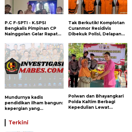
P.C F-SPTI - K.SPSI
Tak Berkutik! Komplotan
Bengkalis Pimpinan CP
Curanmor Residivis
Nainggolan Gelar Rapat
Dibekuk Polisi, Delapan
Koordinasi Bersama PUK
Aksi Curanmor Di
dan Ranting Khusus
Candipuro Terungkap
Polwan dan Bhayangkari
Mundurnya kadis
Polda Kaltim Berbagi
pendidikan ilham bangun:
Kepedulian Lewat
kepergian yang
Penyaluran Bantuan
disayangkan, panggilan
Sosial kepada Warga
untuk kembali berbenah
Terkini