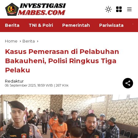
Berita
TNI & Polri
Pemerintah
Pariwisata
V
Home
Berita
Kasus Pemerasan di Pelabuhan
Bakauheni, Polisi Ringkus Tiga
Pelaku
Redaktur
06 September 2025, 18:59 WIB
| 267 Klik