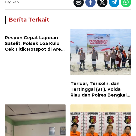
Bagikan
Berita Terkait
Respon Cepat Laporan
Satelit, Polsek Loa Kulu
Cek Titik Hotspot di Area
PT AJP Desa Jongkang
Terluar, Terisolir, dan
Tertinggal (3T), Polda
Riau dan Polres Bengkalis
Hadirkan Bakti Sosial, Cek
Kesehatan Gratis, hingga
Dialog Kebangsaan di
Rupat