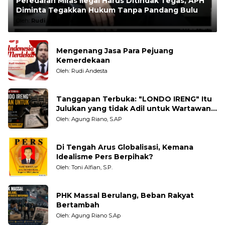
Peredaran Miras Ilegal Harus Ditindak Tegas, APH
Diminta Tegakkan Hukum Tanpa Pandang Bulu
Oleh:
Rudi Andesta
Mengenang Jasa Para Pejuang
Kemerdekaan
Oleh: Rudi Andesta
Tanggapan Terbuka: "LONDO IRENG" Itu
Julukan yang tidak Adil untuk Wartawan,
Pengamat dan LSM
Oleh: Agung Riano, S.AP
Di Tengah Arus Globalisasi, Kemana
Idealisme Pers Berpihak?
Oleh: Toni Alfian, S.P.
PHK Massal Berulang, Beban Rakyat
Bertambah
Oleh: Agung Riano S.Ap