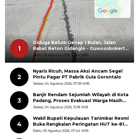
Diduga Belum Genap 1 Bulan, Jalan
1
Rabat Beton Gidanglo - Guwosobokerto
Sudah Pecah
Sabtu, 01 Agustus 2026, 13:44 WIB
Nyaris Ricuh, Massa Aksi Ancam Segel
2
Pintu Pagar PT Pabrik Gula Gorontalo
Selasa, 04 Agustus 2026, 07:59 WIB
Banjir Rendam Sejumlah Wilayah di Kota
3
Padang, Proses Evakuasi Warga Masih
Berlangsung
Selasa, 04 Agustus 2026, 10:18 WIB
Wakil Bupati Kepulauan Tanimbar Resmi
4
Buka Rangkaian Peringatan HUT ke-81
Kemerdekaan RI, ASN Diajak Perkuat
Rabu, 05 Agustus 2026, 07:44 WIB
Semangat Nasionalisme