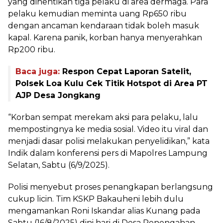
yang dihentikan tiga pelaku di area dermaga. Para
pelaku kemudian meminta uang Rp650 ribu
dengan ancaman kendaraan tidak boleh masuk
kapal. Karena panik, korban hanya menyerahkan
Rp200 ribu.
Baca juga:
Respon Cepat Laporan Satelit,
Polsek Loa Kulu Cek Titik Hotspot di Area PT
AJP Desa Jongkang
“Korban sempat merekam aksi para pelaku, lalu
mempostingnya ke media sosial. Video itu viral dan
menjadi dasar polisi melakukan penyelidikan,” kata
Indik dalam konferensi pers di Mapolres Lampung
Selatan, Sabtu (6/9/2025).
Polisi menyebut proses penangkapan berlangsung
cukup licin. Tim KSKP Bakauheni lebih dulu
mengamankan Roni Iskandar alias Kunang pada
Sabtu (16/8/2025) dini hari di Desa Penengahan.