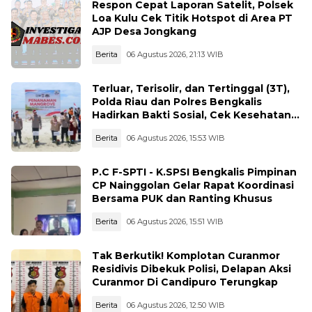
Respon Cepat Laporan Satelit, Polsek
Loa Kulu Cek Titik Hotspot di Area PT
AJP Desa Jongkang
Berita
06 Agustus 2026, 21:13 WIB
Terluar, Terisolir, dan Tertinggal (3T),
Polda Riau dan Polres Bengkalis
Hadirkan Bakti Sosial, Cek Kesehatan
Gratis, hingga Dialog Kebangsaan di
Berita
06 Agustus 2026, 15:53 WIB
Rupat
P.C F-SPTI - K.SPSI Bengkalis Pimpinan
CP Nainggolan Gelar Rapat Koordinasi
Bersama PUK dan Ranting Khusus
Berita
06 Agustus 2026, 15:51 WIB
Tak Berkutik! Komplotan Curanmor
Residivis Dibekuk Polisi, Delapan Aksi
Curanmor Di Candipuro Terungkap
Berita
06 Agustus 2026, 12:50 WIB