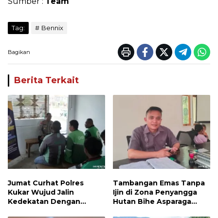
Sumber :
Team
Tag:
Bennix
Bagikan
Berita Terkait
Jumat Curhat Polres
Tambangan Emas Tanpa
Kukar Wujud Jalin
Ijin di Zona Penyangga
Kedekatan Dengan
Hutan Bihe Asparaga
Masyarakat
Dihentikan, Air Sungai