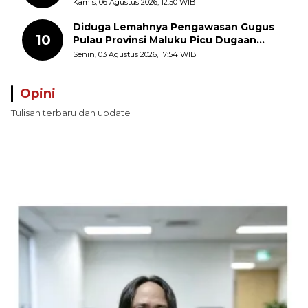
Curanmor Di Candipuro Terungkap
Kamis, 06 Agustus 2026, 12:50 WIB
Diduga Lemahnya Pengawasan Gugus
10
Pulau Provinsi Maluku Picu Dugaan
Pungli terhadap Nelayan Bale-Bale di
Senin, 03 Agustus 2026, 17:54 WIB
Perairan Pulau Seira
Opini
Tulisan terbaru dan update