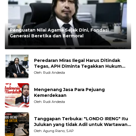
Penguatan Nilai Agama Sejak Dini, Fondasi
Generasi Beretika dan Bermoral
Oleh:
Rudi Andesta
Peredaran Miras Ilegal Harus Ditindak
Tegas, APH Diminta Tegakkan Hukum
Tanpa Pandang Bulu
Oleh: Rudi Andesta
Mengenang Jasa Para Pejuang
Kemerdekaan
Oleh: Rudi Andesta
Tanggapan Terbuka: "LONDO IRENG" Itu
Julukan yang tidak Adil untuk Wartawan,
Pengamat dan LSM
Oleh: Agung Riano, S.AP