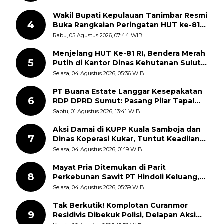
Wakil Bupati Kepulauan Tanimbar Resmi
4
Buka Rangkaian Peringatan HUT ke-81
Kemerdekaan RI, ASN Diajak Perkuat
Rabu, 05 Agustus 2026, 07:44 WIB
Semangat Nasionalisme
Menjelang HUT Ke-81 RI, Bendera Merah
5
Putih di Kantor Dinas Kehutanan Sulut
Disorot Warga
Selasa, 04 Agustus 2026, 05:36 WIB
PT Buana Estate Langgar Kesepakatan
6
RDP DPRD Sumut: Pasang Pilar Tapal
Batas Sepihak Tanpa Libatkan
Sabtu, 01 Agustus 2026, 13:41 WIB
Masyarakat
Aksi Damai di KUPP Kuala Samboja dan
7
Dinas Koperasi Kukar, Tuntut Keadilan
dan Kesempatan Kerja yang Adil
Selasa, 04 Agustus 2026, 01:19 WIB
Mayat Pria Ditemukan di Parit
8
Perkebunan Sawit PT Hindoli Keluang,
Polisi Selidiki Penyebab Kematian
Selasa, 04 Agustus 2026, 05:39 WIB
Tak Berkutik! Komplotan Curanmor
9
Residivis Dibekuk Polisi, Delapan Aksi