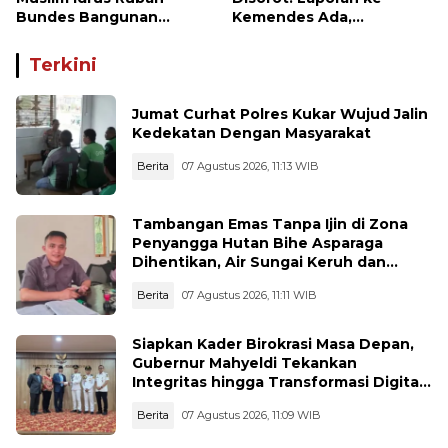
Bundes Bangunan
Kemendes Ada,
Makmur Menjadi Lebih
Keterangan ke LSM GMAS
Optimal
Berbeda
Terkini
Jumat Curhat Polres Kukar Wujud Jalin
Kedekatan Dengan Masyarakat
Berita
07 Agustus 2026, 11:13 WIB
Tambangan Emas Tanpa Ijin di Zona
Penyangga Hutan Bihe Asparaga
Dihentikan, Air Sungai Keruh dan
Wisata Terancam
Berita
07 Agustus 2026, 11:11 WIB
Siapkan Kader Birokrasi Masa Depan,
Gubernur Mahyeldi Tekankan
Integritas hingga Transformasi Digital
Kepada Praja IPDN Asal Sumbar
Berita
07 Agustus 2026, 11:09 WIB