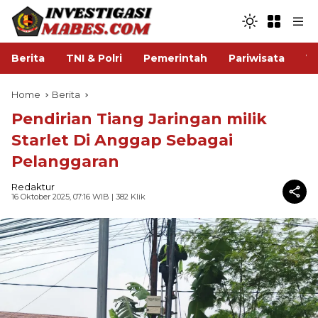
Berita
TNI & Polri
Pemerintah
Pariwisata
V
Home
Berita
Pendirian Tiang Jaringan milik
Starlet Di Anggap Sebagai
Pelanggaran
Redaktur
16 Oktober 2025, 07:16 WIB
| 382 Klik