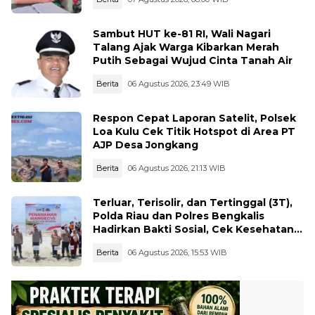
Sambut HUT ke-81 RI, Wali Nagari
Talang Ajak Warga Kibarkan Merah
Putih Sebagai Wujud Cinta Tanah Air
Berita
06 Agustus 2026, 23:49 WIB
Respon Cepat Laporan Satelit, Polsek
Loa Kulu Cek Titik Hotspot di Area PT
AJP Desa Jongkang
Berita
06 Agustus 2026, 21:13 WIB
Terluar, Terisolir, dan Tertinggal (3T),
Polda Riau dan Polres Bengkalis
Hadirkan Bakti Sosial, Cek Kesehatan
Gratis, hingga Dialog Kebangsaan di
Berita
06 Agustus 2026, 15:53 WIB
Rupat