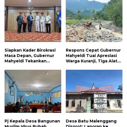
Keruh dan Wisata
Terancam
Siapkan Kader Birokrasi
Respons Cepat Gubernur
Masa Depan, Gubernur
Mahyeldi Tuai Apresiasi
Mahyeldi Tekankan
Warga Kuranji, Tiga Alat
Integritas hingga
Berat Telah Bekerja
Transformasi Digital
Pulihkan Tanggul Jebol
Kepada Praja IPDN Asal
Sumbar
Pj Kepala Desa Bangunan
Desa Batu Malenggang
Muslim Idrus Rubah
Disorot: Laporan ke