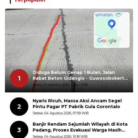
Diduga Belum Genap 1 Bulan, Jalan
1
Rabat Beton Gidanglo - Guwosobokerto
Sudah Pecah
Sabtu, 01 Agustus 2026, 13:44 WIB
Nyaris Ricuh, Massa Aksi Ancam Segel
2
Pintu Pagar PT Pabrik Gula Gorontalo
Selasa, 04 Agustus 2026, 07:59 WIB
Banjir Rendam Sejumlah Wilayah di Kota
3
Padang, Proses Evakuasi Warga Masih
Berlangsung
Selasa, 04 Agustus 2026, 10:18 WIB