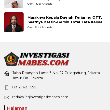
Taruhannya
Oleh: Rudi Andesta
Maraknya Kepala Daerah Terjaring OTT,
Saatnya Bersih-Bersih Total Tata Kelola
Pemerintahan
Oleh: Rudi Andesta
Jalan Pisangan Lama 3 No: 27 Pulogadung, Jakarta
Timur DKI Jakarta
081276817286
redaksi(at)investigasimabes.com
Halaman