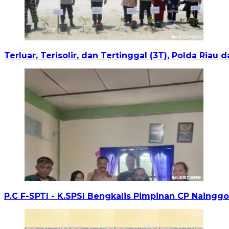
Terluar, Terisolir, dan Tertinggal (3T), Polda Ria
P.C F-SPTI - K.SPSI Bengkalis Pimpinan CP Naingg