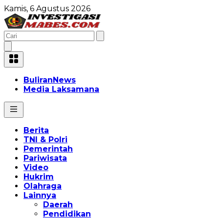
Kamis, 6 Agustus 2026
BuliranNews
Media Laksamana
Berita
TNI & Polri
Pemerintah
Pariwisata
Video
Hukrim
Olahraga
Lainnya
Daerah
Pendidikan