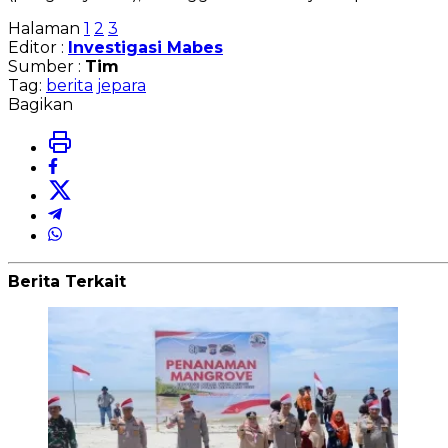
Halaman
1
2
3
Editor :
Investigasi Mabes
Sumber :
Tim
Tag:
berita
jepara
Bagikan
Berita Terkait