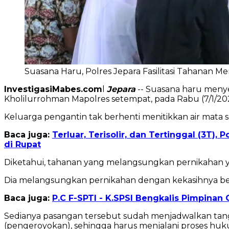
Suasana Haru, Polres Jepara Fasilitasi Tahanan Men
InvestigasiMabes.com
l
Jepara
-- Suasana haru menyel
Kholilurrohman Mapolres setempat, pada Rabu (7/1/202
Keluarga pengantin tak berhenti menitikkan air mata s
Baca juga:
Terluar, Terisolir, dan Tertinggal (3T)
di Rupat
Diketahui, tahanan yang melangsungkan pernikahan ya
Dia melangsungkan pernikahan dengan kekasihnya beri
Baca juga:
P.C F-SPTI - K.SPSI Bengkalis Pimpina
Sedianya pasangan tersebut sudah menjadwalkan tang
(pengeroyokan), sehingga harus menjalani proses huk