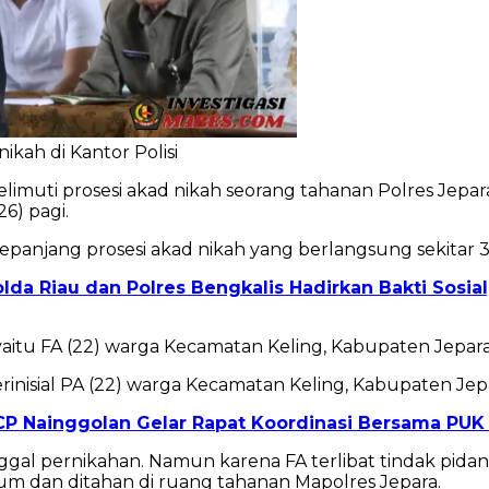
ikah di Kantor Polisi
imuti prosesi akad nikah seorang tahanan Polres Jepara,
6) pagi.
epanjang prosesi akad nikah yang berlangsung sekitar 3
, Polda Riau dan Polres Bengkalis Hadirkan Bakti Sos
itu FA (22) warga Kecamatan Keling, Kabupaten Jepara
nisial PA (22) warga Kecamatan Keling, Kabupaten Jep
n CP Nainggolan Gelar Rapat Koordinasi Bersama PU
gal pernikahan. Namun karena FA terlibat tindak pid
um dan ditahan di ruang tahanan Mapolres Jepara.