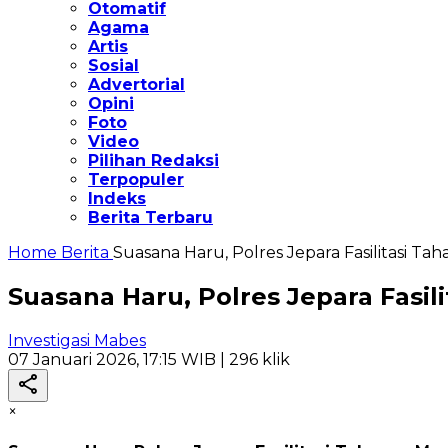
Otomatif
Agama
Artis
Sosial
Advertorial
Opini
Foto
Video
Pilihan Redaksi
Terpopuler
Indeks
Berita Terbaru
Home
Berita
Suasana Haru, Polres Jepara Fasilitasi Tah
Suasana Haru, Polres Jepara Fasil
Investigasi Mabes
07 Januari 2026, 17:15 WIB
| 296 klik
×