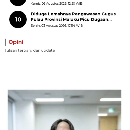
Curanmor Di Candipuro Terungkap
Kamis, 06 Agustus 2026, 12:50 WIB
Diduga Lemahnya Pengawasan Gugus
10
Pulau Provinsi Maluku Picu Dugaan
Pungli terhadap Nelayan Bale-Bale di
Senin, 03 Agustus 2026, 17:54 WIB
Perairan Pulau Seira
Opini
Tulisan terbaru dan update