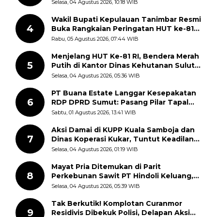
Berlangsung
Selasa, 04 Agustus 2026, 10:18 WIB
Wakil Bupati Kepulauan Tanimbar Resmi
4
Buka Rangkaian Peringatan HUT ke-81
Kemerdekaan RI, ASN Diajak Perkuat
Rabu, 05 Agustus 2026, 07:44 WIB
Semangat Nasionalisme
Menjelang HUT Ke-81 RI, Bendera Merah
5
Putih di Kantor Dinas Kehutanan Sulut
Disorot Warga
Selasa, 04 Agustus 2026, 05:36 WIB
PT Buana Estate Langgar Kesepakatan
6
RDP DPRD Sumut: Pasang Pilar Tapal
Batas Sepihak Tanpa Libatkan
Sabtu, 01 Agustus 2026, 13:41 WIB
Masyarakat
Aksi Damai di KUPP Kuala Samboja dan
7
Dinas Koperasi Kukar, Tuntut Keadilan
dan Kesempatan Kerja yang Adil
Selasa, 04 Agustus 2026, 01:19 WIB
Mayat Pria Ditemukan di Parit
8
Perkebunan Sawit PT Hindoli Keluang,
Polisi Selidiki Penyebab Kematian
Selasa, 04 Agustus 2026, 05:39 WIB
Tak Berkutik! Komplotan Curanmor
9
Residivis Dibekuk Polisi, Delapan Aksi