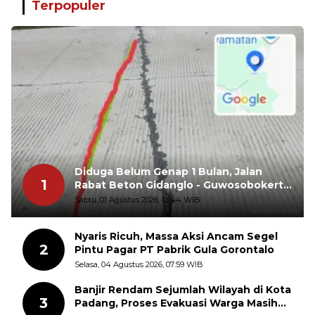
Terpopuler
Diduga Belum Genap 1 Bulan, Jalan
1
Rabat Beton Gidanglo - Guwosobokerto
Sudah Pecah
Sabtu, 01 Agustus 2026, 13:44 WIB
Nyaris Ricuh, Massa Aksi Ancam Segel
2
Pintu Pagar PT Pabrik Gula Gorontalo
Selasa, 04 Agustus 2026, 07:59 WIB
Banjir Rendam Sejumlah Wilayah di Kota
3
Padang, Proses Evakuasi Warga Masih