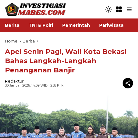
Berita
TNI & Polri
Pemerintah
Pariwisata
V
Home
Berita
Apel Senin Pagi, Wali Kota Bekasi
Bahas Langkah-Langkah
Penanganan Banjir
Redaktur
30 Januari 2026, 14:59 WIB
| 258 Klik