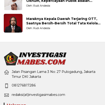
Oknum, Kepercayaan Publik adalah
Taruhannya
Oleh: Rudi Andesta
Maraknya Kepala Daerah Terjaring OTT,
Saatnya Bersih-Bersih Total Tata Kelola
Pemerintahan
Oleh: Rudi Andesta
Jalan Pisangan Lama 3 No: 27 Pulogadung, Jakarta
Timur DKI Jakarta
081276817286
redaksi(at)investigasimabes.com