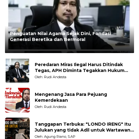
Penguatan Nilai Agama Sejak Dini, Fondasi
Generasi Beretika dan Bermoral
Oleh:
Rudi Andesta
Peredaran Miras Ilegal Harus Ditindak
Tegas, APH Diminta Tegakkan Hukum
Tanpa Pandang Bulu
Oleh: Rudi Andesta
Mengenang Jasa Para Pejuang
Kemerdekaan
Oleh: Rudi Andesta
Tanggapan Terbuka: "LONDO IRENG" Itu
Julukan yang tidak Adil untuk Wartawan,
Pengamat dan LSM
Oleh: Agung Riano, S.AP