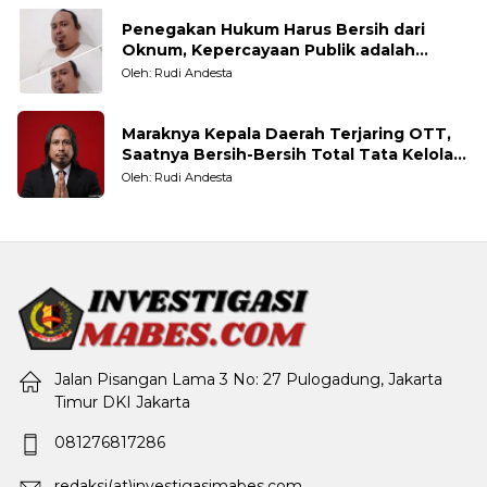
Penegakan Hukum Harus Bersih dari
Oknum, Kepercayaan Publik adalah
Taruhannya
Oleh: Rudi Andesta
Maraknya Kepala Daerah Terjaring OTT,
Saatnya Bersih-Bersih Total Tata Kelola
Pemerintahan
Oleh: Rudi Andesta
Jalan Pisangan Lama 3 No: 27 Pulogadung, Jakarta
Timur DKI Jakarta
081276817286
redaksi(at)investigasimabes.com