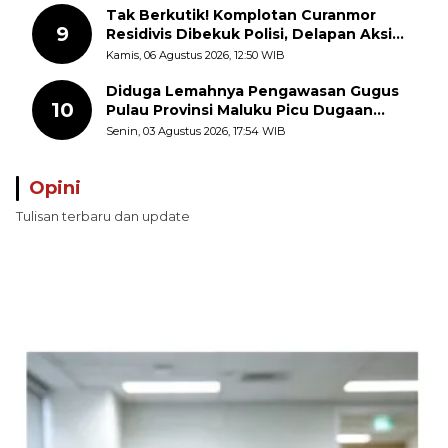
Tak Berkutik! Komplotan Curanmor
9
Residivis Dibekuk Polisi, Delapan Aksi
Curanmor Di Candipuro Terungkap
Kamis, 06 Agustus 2026, 12:50 WIB
Diduga Lemahnya Pengawasan Gugus
10
Pulau Provinsi Maluku Picu Dugaan
Pungli terhadap Nelayan Bale-Bale di
Senin, 03 Agustus 2026, 17:54 WIB
Perairan Pulau Seira
Opini
Tulisan terbaru dan update