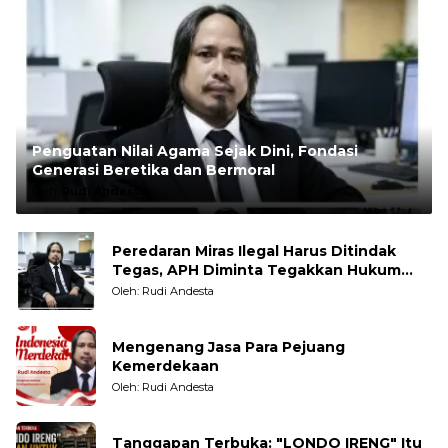
Penguatan Nilai Agama Sejak Dini, Fondasi
Generasi Beretika dan Bermoral
Oleh:
Rudi Andesta
Peredaran Miras Ilegal Harus Ditindak
Tegas, APH Diminta Tegakkan Hukum
Tanpa Pandang Bulu
Oleh: Rudi Andesta
Mengenang Jasa Para Pejuang
Kemerdekaan
Oleh: Rudi Andesta
Tanggapan Terbuka: "LONDO IRENG" Itu