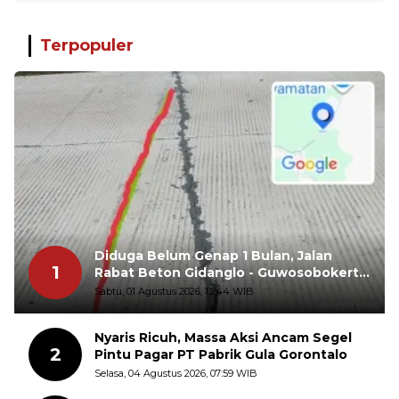
Terpopuler
Diduga Belum Genap 1 Bulan, Jalan
1
Rabat Beton Gidanglo - Guwosobokerto
Sudah Pecah
Sabtu, 01 Agustus 2026, 13:44 WIB
Nyaris Ricuh, Massa Aksi Ancam Segel
2
Pintu Pagar PT Pabrik Gula Gorontalo
Selasa, 04 Agustus 2026, 07:59 WIB