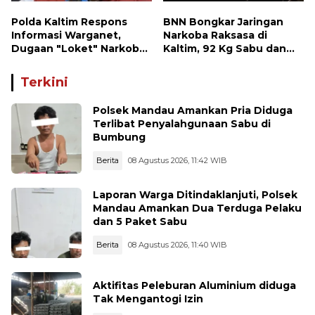
Polda Kaltim Respons
BNN Bongkar Jaringan
Informasi Warganet,
Narkoba Raksasa di
Dugaan "Loket" Narkoba
Kaltim, 92 Kg Sabu dan
di Waru PPU Jadi
1.000 Cartridge Vape
Perhatian
Etomidate Disita
Terkini
Polsek Mandau Amankan Pria Diduga
Terlibat Penyalahgunaan Sabu di
Bumbung
Berita
08 Agustus 2026, 11:42 WIB
Laporan Warga Ditindaklanjuti, Polsek
Mandau Amankan Dua Terduga Pelaku
dan 5 Paket Sabu
Berita
08 Agustus 2026, 11:40 WIB
Aktifitas Peleburan Aluminium diduga
Tak Mengantogi Izin