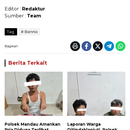
Editor :
Redaktur
Sumber :
Team
Tag:
Bennix
Bagikan
Berita Terkait
Polsek Mandau Amankan
Laporan Warga
Pria Diduga Terlibat
Ditindaklanjuti, Polsek