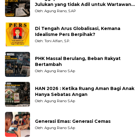
Julukan yang tidak Adil untuk Wartawan,
Pengamat dan LSM
Oleh: Agung Riano, S.AP
Di Tengah Arus Globalisasi, Kemana
Idealisme Pers Berpihak?
Oleh: Toni Alfian, S.P.
PHK Massal Berulang, Beban Rakyat
Bertambah
Oleh: Agung Riano S.Ap
HAN 2026 : Ketika Ruang Aman Bagi Anak
Hanya Sebatas Angan
Oleh: Agung Riano S.Ap
Generasi Emas: Generasi Cemas
Oleh: Agung Riano S.Ap