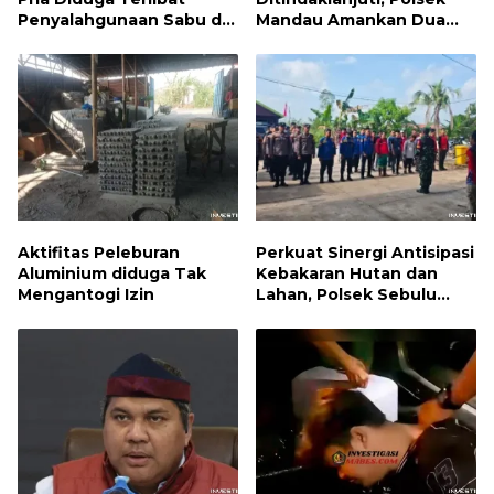
Penyalahgunaan Sabu di
Mandau Amankan Dua
Bumbung
Terduga Pelaku dan 5
Paket Sabu
Aktifitas Peleburan
Perkuat Sinergi Antisipasi
Aluminium diduga Tak
Kebakaran Hutan dan
Mengantogi Izin
Lahan, Polsek Sebulu
Hadiri Kegiatan Apel
Kesiapsiagaan Karhutla