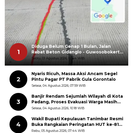
Diduga Belum Genap 1 Bulan, Jalan
1
Rabat Beton Gidanglo - Guwosobokerto
Sudah Pecah
Sabtu, 01 Agustus 2026, 13:44 WIB
Nyaris Ricuh, Massa Aksi Ancam Segel
2
Pintu Pagar PT Pabrik Gula Gorontalo
Selasa, 04 Agustus 2026, 07:59 WIB
Banjir Rendam Sejumlah Wilayah di Kota
3
Padang, Proses Evakuasi Warga Masih
Berlangsung
Selasa, 04 Agustus 2026, 10:18 WIB
Wakil Bupati Kepulauan Tanimbar Resmi
4
Buka Rangkaian Peringatan HUT ke-81
Kemerdekaan RI, ASN Diajak Perkuat
Rabu, 05 Agustus 2026, 07:44 WIB