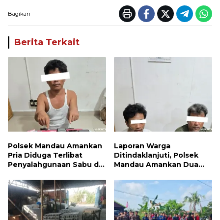
Bagikan
Berita Terkait
Polsek Mandau Amankan
Laporan Warga
Pria Diduga Terlibat
Ditindaklanjuti, Polsek
Penyalahgunaan Sabu di
Mandau Amankan Dua
Bumbung
Terduga Pelaku dan 5
Paket Sabu