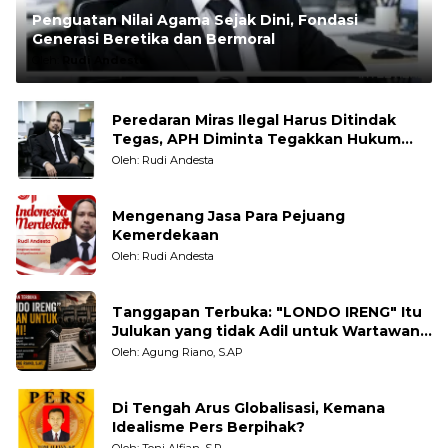
Penguatan Nilai Agama Sejak Dini, Fondasi
Generasi Beretika dan Bermoral
Oleh:
Rudi Andesta
Peredaran Miras Ilegal Harus Ditindak
Tegas, APH Diminta Tegakkan Hukum
Tanpa Pandang Bulu
Oleh: Rudi Andesta
Mengenang Jasa Para Pejuang
Kemerdekaan
Oleh: Rudi Andesta
Tanggapan Terbuka: "LONDO IRENG" Itu
Julukan yang tidak Adil untuk Wartawan,
Pengamat dan LSM
Oleh: Agung Riano, S.AP
Di Tengah Arus Globalisasi, Kemana
Idealisme Pers Berpihak?
Oleh: Toni Alfian, S.P.