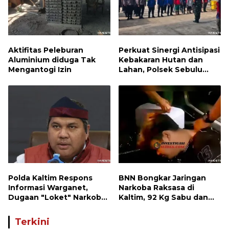
Aktifitas Peleburan
Perkuat Sinergi Antisipasi
Aluminium diduga Tak
Kebakaran Hutan dan
Mengantogi Izin
Lahan, Polsek Sebulu
Hadiri Kegiatan Apel
Kesiapsiagaan Karhutla
Polda Kaltim Respons
BNN Bongkar Jaringan
Informasi Warganet,
Narkoba Raksasa di
Dugaan "Loket" Narkoba
Kaltim, 92 Kg Sabu dan
di Waru PPU Jadi
1.000 Cartridge Vape
Perhatian
Etomidate Disita
Terkini