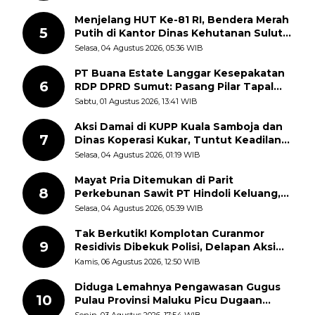
Semangat Nasionalisme
Menjelang HUT Ke-81 RI, Bendera Merah
5
Putih di Kantor Dinas Kehutanan Sulut
Disorot Warga
Selasa, 04 Agustus 2026, 05:36 WIB
PT Buana Estate Langgar Kesepakatan
6
RDP DPRD Sumut: Pasang Pilar Tapal
Batas Sepihak Tanpa Libatkan
Sabtu, 01 Agustus 2026, 13:41 WIB
Masyarakat
Aksi Damai di KUPP Kuala Samboja dan
7
Dinas Koperasi Kukar, Tuntut Keadilan
dan Kesempatan Kerja yang Adil
Selasa, 04 Agustus 2026, 01:19 WIB
Mayat Pria Ditemukan di Parit
8
Perkebunan Sawit PT Hindoli Keluang,
Polisi Selidiki Penyebab Kematian
Selasa, 04 Agustus 2026, 05:39 WIB
Tak Berkutik! Komplotan Curanmor
9
Residivis Dibekuk Polisi, Delapan Aksi
Curanmor Di Candipuro Terungkap
Kamis, 06 Agustus 2026, 12:50 WIB
Diduga Lemahnya Pengawasan Gugus
10
Pulau Provinsi Maluku Picu Dugaan
Pungli terhadap Nelayan Bale-Bale di
Senin, 03 Agustus 2026, 17:54 WIB