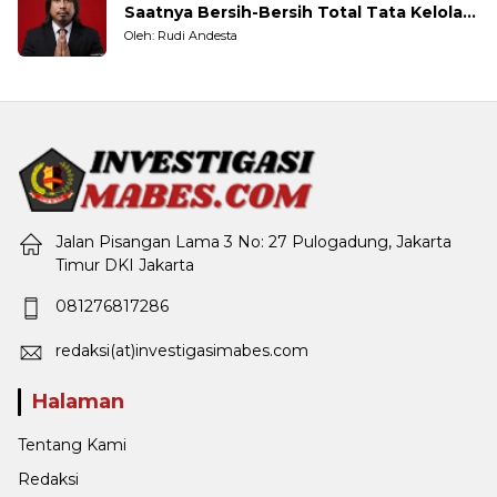
Saatnya Bersih-Bersih Total Tata Kelola
Pemerintahan
Oleh: Rudi Andesta
Jalan Pisangan Lama 3 No: 27 Pulogadung, Jakarta
Timur DKI Jakarta
081276817286
redaksi(at)investigasimabes.com
Halaman
Tentang Kami
Redaksi