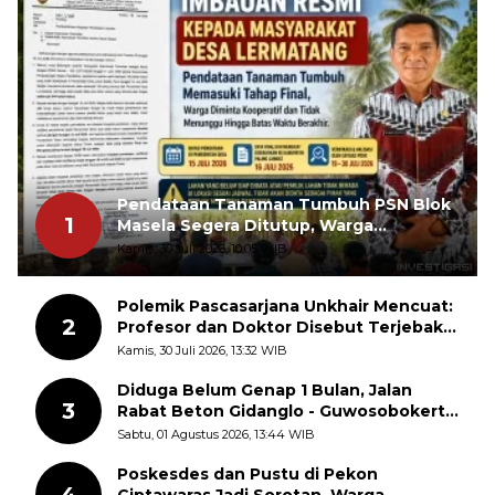
Pendataan Tanaman Tumbuh PSN Blok
1
Masela Segera Ditutup, Warga
Lermatang Diminta Tidak Menunda
Kamis, 30 Juli 2026, 10:05 WIB
Polemik Pascasarjana Unkhair Mencuat:
2
Profesor dan Doktor Disebut Terjebak
dalam Rutinitas Akademik Akhir Pekan
Kamis, 30 Juli 2026, 13:32 WIB
Diduga Belum Genap 1 Bulan, Jalan
3
Rabat Beton Gidanglo - Guwosobokerto
Sudah Pecah
Sabtu, 01 Agustus 2026, 13:44 WIB
Poskesdes dan Pustu di Pekon