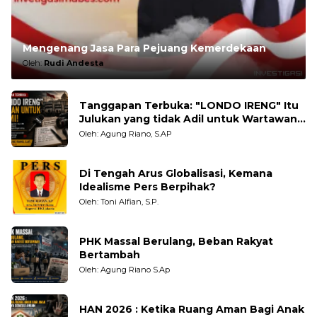
Mengenang Jasa Para Pejuang Kemerdekaan
Oleh:
Rudi Andesta
Tanggapan Terbuka: "LONDO IRENG" Itu
Julukan yang tidak Adil untuk Wartawan,
Pengamat dan LSM
Oleh: Agung Riano, S.AP
Di Tengah Arus Globalisasi, Kemana
Idealisme Pers Berpihak?
Oleh: Toni Alfian, S.P.
PHK Massal Berulang, Beban Rakyat
Bertambah
Oleh: Agung Riano S.Ap
HAN 2026 : Ketika Ruang Aman Bagi Anak