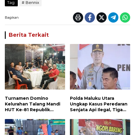
Tag:
Bennix
Bagikan
Berita Terkait
Turnamen Domino
Polda Maluku Utara
Kelurahan Talang Mandi
Ungkap Kasus Peredaran
HUT Ke-81 Republik
Senjata Api Ilegal, Tiga
Indonesia
Tersangka Diamankan