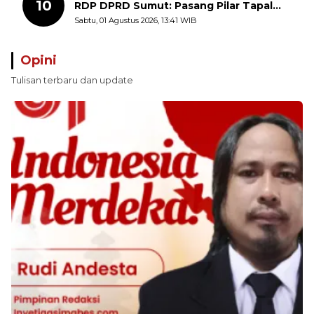
10
RDP DPRD Sumut: Pasang Pilar Tapal
Batas Sepihak Tanpa Libatkan
Sabtu, 01 Agustus 2026, 13:41 WIB
Masyarakat
Opini
Tulisan terbaru dan update