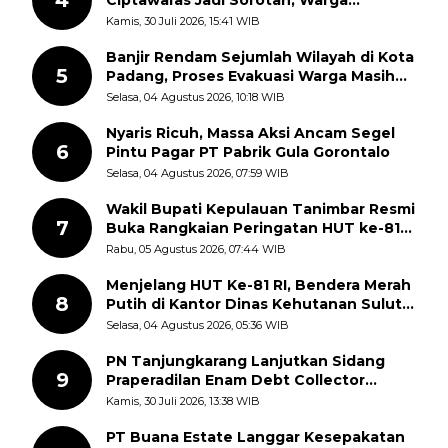
4
Ciptawaras Jadi Sorotan, Warga
Keluhkan Fasilitas Terbengkalai dan
Kamis, 30 Juli 2026, 15:41 WIB
Dugaan Pungutan
Banjir Rendam Sejumlah Wilayah di Kota
5
Padang, Proses Evakuasi Warga Masih
Berlangsung
Selasa, 04 Agustus 2026, 10:18 WIB
Nyaris Ricuh, Massa Aksi Ancam Segel
6
Pintu Pagar PT Pabrik Gula Gorontalo
Selasa, 04 Agustus 2026, 07:59 WIB
Wakil Bupati Kepulauan Tanimbar Resmi
7
Buka Rangkaian Peringatan HUT ke-81
Kemerdekaan RI, ASN Diajak Perkuat
Rabu, 05 Agustus 2026, 07:44 WIB
Semangat Nasionalisme
Menjelang HUT Ke-81 RI, Bendera Merah
8
Putih di Kantor Dinas Kehutanan Sulut
Disorot Warga
Selasa, 04 Agustus 2026, 05:36 WIB
PN Tanjungkarang Lanjutkan Sidang
9
Praperadilan Enam Debt Collector
dengan Pemeriksaan Saksi
Kamis, 30 Juli 2026, 13:38 WIB
PT Buana Estate Langgar Kesepakatan