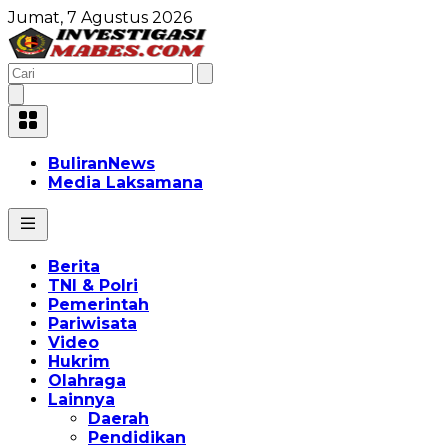
Jumat, 7 Agustus 2026
BuliranNews
Media Laksamana
Berita
TNI & Polri
Pemerintah
Pariwisata
Video
Hukrim
Olahraga
Lainnya
Daerah
Pendidikan