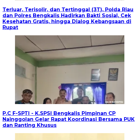
Terluar, Terisolir, dan Tertinggal (3T), Polda Riau
dan Polres Bengkalis Hadirkan Bakti Sosial, Cek
Kesehatan Gratis, hingga Dialog Kebangsaan di
Rupat
P.C F-SPTI - K.SPSI Bengkalis Pimpinan CP
Nainggolan Gelar Rapat Koordinasi Bersama PUK
dan Ranting Khusus