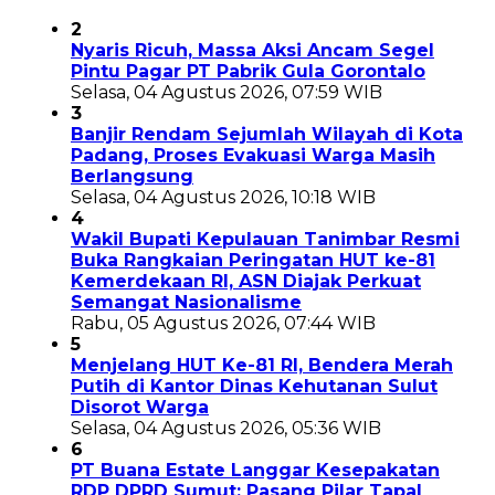
2
Nyaris Ricuh, Massa Aksi Ancam Segel
Pintu Pagar PT Pabrik Gula Gorontalo
Selasa, 04 Agustus 2026, 07:59 WIB
3
Banjir Rendam Sejumlah Wilayah di Kota
Padang, Proses Evakuasi Warga Masih
Berlangsung
Selasa, 04 Agustus 2026, 10:18 WIB
4
Wakil Bupati Kepulauan Tanimbar Resmi
Buka Rangkaian Peringatan HUT ke-81
Kemerdekaan RI, ASN Diajak Perkuat
Semangat Nasionalisme
Rabu, 05 Agustus 2026, 07:44 WIB
5
Menjelang HUT Ke-81 RI, Bendera Merah
Putih di Kantor Dinas Kehutanan Sulut
Disorot Warga
Selasa, 04 Agustus 2026, 05:36 WIB
6
PT Buana Estate Langgar Kesepakatan
RDP DPRD Sumut: Pasang Pilar Tapal