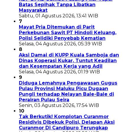
Batas Sepihak Tanpa Libatkan
Masyarakat
Sabtu, 01 Agustus 2026, 13:41 WIB
7
Mayat Pria Ditemukan di Parit
Perkebunan Sawit PT Hindoli Keluang,
Polisi Selidiki Penyebab Kematian
Selasa, 04 Agustus 2026, 05:39 WIB
8
Aksi Damai di KUPP Kuala Samboja dan
Dinas Koperasi Kukar, Tuntut Keadilan
dan Kesempatan Kerja yang Adil
Selasa, 04 Agustus 2026, 01:19 WIB
9
Diduga Lemahnya Pengawasan Gugus
Pulau Provinsi Maluku Picu Dugaan
Pungli terhadap Nelayan Bale-Bale di
Perairan Pulau Seira
Senin, 03 Agustus 2026, 17:54 WIB
10
Tak Berkutik! Komplotan Curanmor
Residivis Dibekuk Polisi, Delapan Aksi
Curanmor Di Candipuro Terungkap