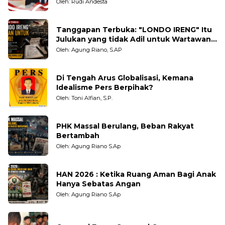
Oleh: Rudi Andesta
Tanggapan Terbuka: "LONDO IRENG" Itu
Julukan yang tidak Adil untuk Wartawan,
Pengamat dan LSM
Oleh: Agung Riano, S.AP
Di Tengah Arus Globalisasi, Kemana
Idealisme Pers Berpihak?
Oleh: Toni Alfian, S.P.
PHK Massal Berulang, Beban Rakyat
Bertambah
Oleh: Agung Riano S.Ap
HAN 2026 : Ketika Ruang Aman Bagi Anak
Hanya Sebatas Angan
Oleh: Agung Riano S.Ap