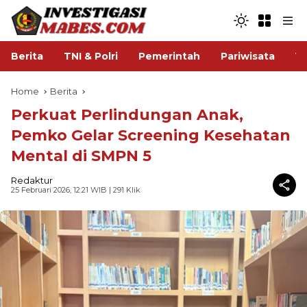
Berita
TNI & Polri
Pemerintah
Pariwisata
V
Home
Berita
Perkuat Perlindungan Anak,
Pemko Gelar Screening Kesehatan
Mental di SMPN 5
Redaktur
25 Februari 2026, 12:21 WIB
| 291 Klik