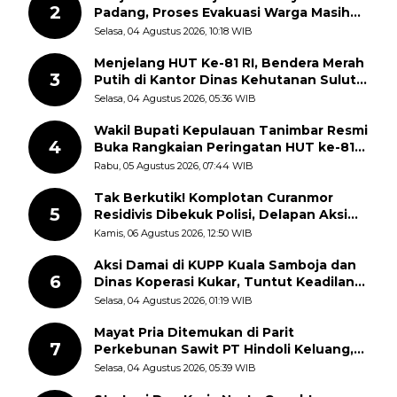
2
Padang, Proses Evakuasi Warga Masih
Berlangsung
Selasa, 04 Agustus 2026, 10:18 WIB
Menjelang HUT Ke-81 RI, Bendera Merah
3
Putih di Kantor Dinas Kehutanan Sulut
Disorot Warga
Selasa, 04 Agustus 2026, 05:36 WIB
Wakil Bupati Kepulauan Tanimbar Resmi
4
Buka Rangkaian Peringatan HUT ke-81
Kemerdekaan RI, ASN Diajak Perkuat
Rabu, 05 Agustus 2026, 07:44 WIB
Semangat Nasionalisme
Tak Berkutik! Komplotan Curanmor
5
Residivis Dibekuk Polisi, Delapan Aksi
Curanmor Di Candipuro Terungkap
Kamis, 06 Agustus 2026, 12:50 WIB
Aksi Damai di KUPP Kuala Samboja dan
6
Dinas Koperasi Kukar, Tuntut Keadilan
dan Kesempatan Kerja yang Adil
Selasa, 04 Agustus 2026, 01:19 WIB
Mayat Pria Ditemukan di Parit
7
Perkebunan Sawit PT Hindoli Keluang,
Polisi Selidiki Penyebab Kematian
Selasa, 04 Agustus 2026, 05:39 WIB