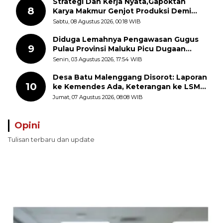
Strategi Dan Kerja Nyata,Gapoktan
8
Karya Makmur Genjot Produksi Demi
Swasembada Pangan
Sabtu, 08 Agustus 2026, 00:18 WIB
Diduga Lemahnya Pengawasan Gugus
9
Pulau Provinsi Maluku Picu Dugaan
Pungli terhadap Nelayan Bale-Bale di
Senin, 03 Agustus 2026, 17:54 WIB
Perairan Pulau Seira
Desa Batu Malenggang Disorot: Laporan
10
ke Kemendes Ada, Keterangan ke LSM
GMAS Berbeda
Jumat, 07 Agustus 2026, 08:08 WIB
Opini
Tulisan terbaru dan update