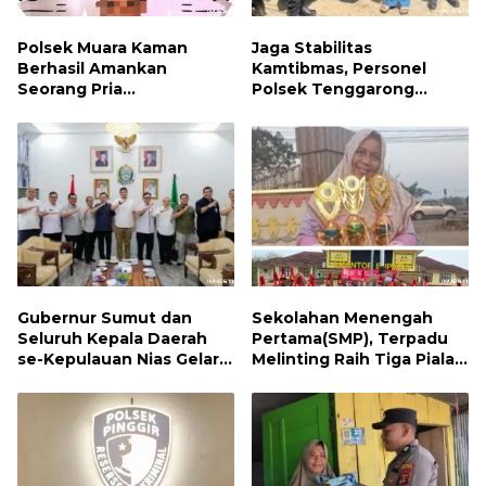
Polsek Muara Kaman
Jaga Stabilitas
Berhasil Amankan
Kamtibmas, Personel
Seorang Pria
Polsek Tenggarong
Penyalahguna Narkotika
Laksanakan Patroli
Jenis Sabu
Dialogis Siang Hari
Gubernur Sumut dan
Sekolahan Menengah
Seluruh Kepala Daerah
Pertama(SMP), Terpadu
se-Kepulauan Nias Gelar
Melinting Raih Tiga Piala
Rapat Terbatas
Bergengsi di Ajang Loud
Championship, Lampung
Timur