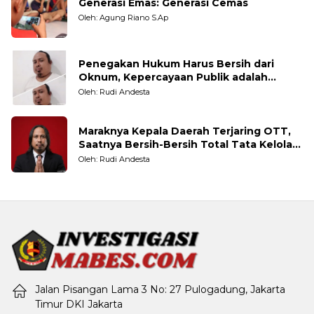
Generasi Emas: Generasi Cemas
Oleh: Agung Riano S.Ap
Penegakan Hukum Harus Bersih dari
Oknum, Kepercayaan Publik adalah
Taruhannya
Oleh: Rudi Andesta
Maraknya Kepala Daerah Terjaring OTT,
Saatnya Bersih-Bersih Total Tata Kelola
Pemerintahan
Oleh: Rudi Andesta
Jalan Pisangan Lama 3 No: 27 Pulogadung, Jakarta
Timur DKI Jakarta