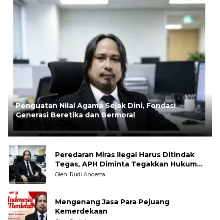
Penguatan Nilai Agama Sejak Dini, Fondasi
Generasi Beretika dan Bermoral
Oleh:
Rudi Andesta
Peredaran Miras Ilegal Harus Ditindak
Tegas, APH Diminta Tegakkan Hukum
Tanpa Pandang Bulu
Oleh: Rudi Andesta
Mengenang Jasa Para Pejuang
Kemerdekaan