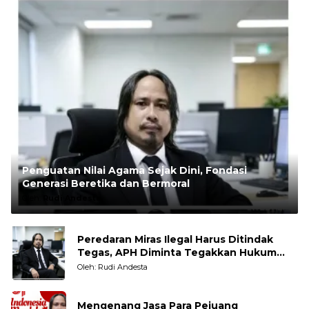
Penguatan Nilai Agama Sejak Dini, Fondasi
Generasi Beretika dan Bermoral
Oleh:
Rudi Andesta
Peredaran Miras Ilegal Harus Ditindak
Tegas, APH Diminta Tegakkan Hukum
Tanpa Pandang Bulu
Oleh: Rudi Andesta
Mengenang Jasa Para Pejuang