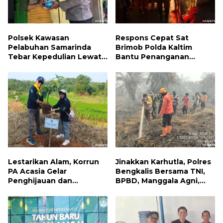
Polsek Kawasan
Respons Cepat Sat
Pelabuhan Samarinda
Brimob Polda Kaltim
Tebar Kepedulian Lewat
Bantu Penanganan
Jumat Berbagi, Warga
Kebakaran Permukiman di
Sungai Dama Terima
Samarinda
Bantuan Sosial
Lestarikan Alam, Korrun
Jinakkan Karhutla, Polres
PA Acasia Gelar
Bengkalis Bersama TNI,
Penghijauan dan
BPBD, Manggala Agni,
Pelepasan Burung
MPA dan PT TKWL
Wujudkan Kepedulian
Berjibaku di Siak Kecil
Lingkungan
dan Mandau