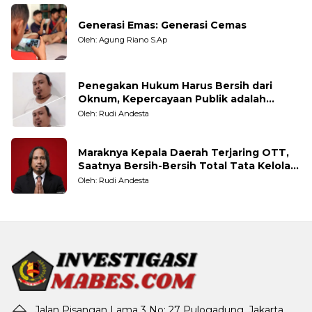
Generasi Emas: Generasi Cemas
Oleh: Agung Riano S.Ap
Penegakan Hukum Harus Bersih dari
Oknum, Kepercayaan Publik adalah
Taruhannya
Oleh: Rudi Andesta
Maraknya Kepala Daerah Terjaring OTT,
Saatnya Bersih-Bersih Total Tata Kelola
Pemerintahan
Oleh: Rudi Andesta
Jalan Pisangan Lama 3 No: 27 Pulogadung, Jakarta