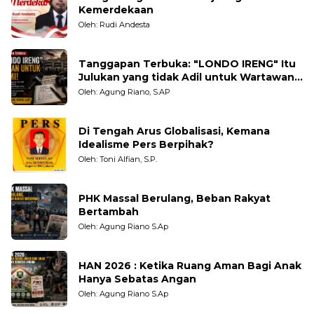
Kemerdekaan
Oleh: Rudi Andesta
Tanggapan Terbuka: "LONDO IRENG" Itu
Julukan yang tidak Adil untuk Wartawan,
Pengamat dan LSM
Oleh: Agung Riano, S.AP
Di Tengah Arus Globalisasi, Kemana
Idealisme Pers Berpihak?
Oleh: Toni Alfian, S.P.
PHK Massal Berulang, Beban Rakyat
Bertambah
Oleh: Agung Riano S.Ap
HAN 2026 : Ketika Ruang Aman Bagi Anak
Hanya Sebatas Angan
Oleh: Agung Riano S.Ap