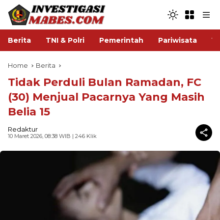
Berita
TNI & Polri
Pemerintah
Pariwisata
V
Home
Berita
Tidak Perduli Bulan Ramadan, FC
(30) Menjual Pacarnya Yang Masih
Belia 15
Redaktur
10 Maret 2026, 08:38 WIB
| 246 Klik