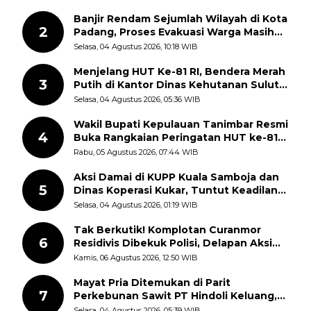
Banjir Rendam Sejumlah Wilayah di Kota
2
Padang, Proses Evakuasi Warga Masih
Berlangsung
Selasa, 04 Agustus 2026, 10:18 WIB
Menjelang HUT Ke-81 RI, Bendera Merah
3
Putih di Kantor Dinas Kehutanan Sulut
Disorot Warga
Selasa, 04 Agustus 2026, 05:36 WIB
Wakil Bupati Kepulauan Tanimbar Resmi
4
Buka Rangkaian Peringatan HUT ke-81
Kemerdekaan RI, ASN Diajak Perkuat
Rabu, 05 Agustus 2026, 07:44 WIB
Semangat Nasionalisme
Aksi Damai di KUPP Kuala Samboja dan
5
Dinas Koperasi Kukar, Tuntut Keadilan
dan Kesempatan Kerja yang Adil
Selasa, 04 Agustus 2026, 01:19 WIB
Tak Berkutik! Komplotan Curanmor
6
Residivis Dibekuk Polisi, Delapan Aksi
Curanmor Di Candipuro Terungkap
Kamis, 06 Agustus 2026, 12:50 WIB
Mayat Pria Ditemukan di Parit
7
Perkebunan Sawit PT Hindoli Keluang,
Polisi Selidiki Penyebab Kematian
Selasa, 04 Agustus 2026, 05:39 WIB