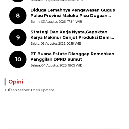
Diduga Lemahnya Pengawasan Gugus
8
Pulau Provinsi Maluku Picu Dugaan
Pungli terhadap Nelayan Bale-Bale di
Senin, 03 Agustus 2026, 17:54 WIB
Perairan Pulau Seira
Strategi Dan Kerja Nyata,Gapoktan
9
Karya Makmur Genjot Produksi Demi
Swasembada Pangan
Sabtu, 08 Agustus 2026, 00:18 WIB
PT Buana Estate Dianggap Remehkan
10
Panggilan DPRD Sumut
Selasa, 04 Agustus 2026, 18:05 WIB
Opini
Tulisan terbaru dan update