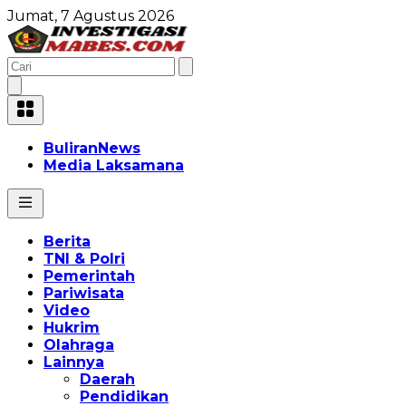
Jumat, 7 Agustus 2026
BuliranNews
Media Laksamana
Berita
TNI & Polri
Pemerintah
Pariwisata
Video
Hukrim
Olahraga
Lainnya
Daerah
Pendidikan