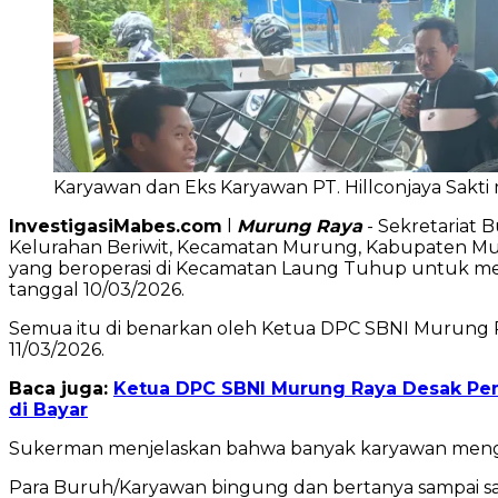
Karyawan dan Eks Karyawan PT. Hillconjaya Sak
InvestigasiMabes.com
l
Murung
Raya
- Sekretariat 
Kelurahan Beriwit, Kecamatan Murung, Kabupaten Muru
yang beroperasi di Kecamatan Laung Tuhup untuk men
tanggal 10/03/2026.
Semua itu di benarkan oleh Ketua DPC SBNI Murung Ra
11/03/2026.
Baca juga:
Ketua DPC SBNI Murung Raya Desak Pem
di Bayar
Sukerman menjelaskan bahwa banyak karyawan mengadu 
Para Buruh/Karyawan bingung dan bertanya sampai sa