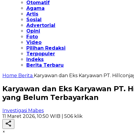
Otomatif
Agama
Artis
Sosial
Advertorial
Opini
Foto
Video
Pilihan Redaksi
Terpopuler
Indeks
Berita Terbaru
Home
Berita
Karyawan dan Eks Karyawan PT. Hillcon
Karyawan dan Eks Karyawan PT. H
yang Belum Terbayarkan
Investigasi Mabes
11 Maret 2026, 10:50 WIB
| 506 klik
×