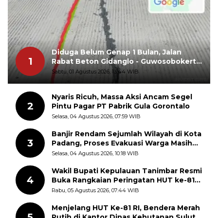
Diduga Belum Genap 1 Bulan, Jalan
1
Rabat Beton Gidanglo - Guwosobokerto
Sudah Pecah
Sabtu, 01 Agustus 2026, 13:44 WIB
Nyaris Ricuh, Massa Aksi Ancam Segel
2
Pintu Pagar PT Pabrik Gula Gorontalo
Selasa, 04 Agustus 2026, 07:59 WIB
Banjir Rendam Sejumlah Wilayah di Kota
3
Padang, Proses Evakuasi Warga Masih
Berlangsung
Selasa, 04 Agustus 2026, 10:18 WIB
Wakil Bupati Kepulauan Tanimbar Resmi
4
Buka Rangkaian Peringatan HUT ke-81
Kemerdekaan RI, ASN Diajak Perkuat
Rabu, 05 Agustus 2026, 07:44 WIB
Semangat Nasionalisme
Menjelang HUT Ke-81 RI, Bendera Merah
5
Putih di Kantor Dinas Kehutanan Sulut