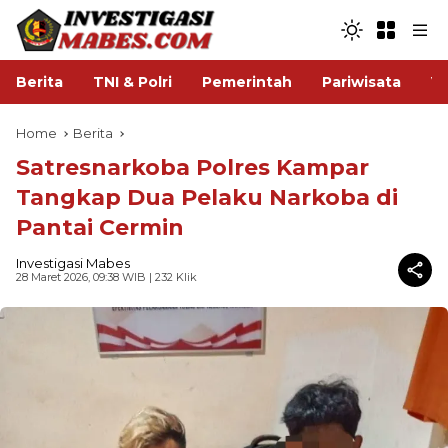
Berita
TNI & Polri
Pemerintah
Pariwisata
V
Home
Berita
Satresnarkoba Polres Kampar
Tangkap Dua Pelaku Narkoba di
Pantai Cermin
Investigasi Mabes
28 Maret 2026, 09:38 WIB
| 232 Klik