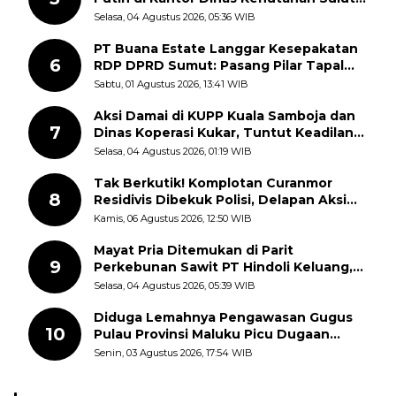
Disorot Warga
Selasa, 04 Agustus 2026, 05:36 WIB
PT Buana Estate Langgar Kesepakatan
6
RDP DPRD Sumut: Pasang Pilar Tapal
Batas Sepihak Tanpa Libatkan
Sabtu, 01 Agustus 2026, 13:41 WIB
Masyarakat
Aksi Damai di KUPP Kuala Samboja dan
7
Dinas Koperasi Kukar, Tuntut Keadilan
dan Kesempatan Kerja yang Adil
Selasa, 04 Agustus 2026, 01:19 WIB
Tak Berkutik! Komplotan Curanmor
8
Residivis Dibekuk Polisi, Delapan Aksi
Curanmor Di Candipuro Terungkap
Kamis, 06 Agustus 2026, 12:50 WIB
Mayat Pria Ditemukan di Parit
9
Perkebunan Sawit PT Hindoli Keluang,
Polisi Selidiki Penyebab Kematian
Selasa, 04 Agustus 2026, 05:39 WIB
Diduga Lemahnya Pengawasan Gugus
10
Pulau Provinsi Maluku Picu Dugaan
Pungli terhadap Nelayan Bale-Bale di
Senin, 03 Agustus 2026, 17:54 WIB
Perairan Pulau Seira