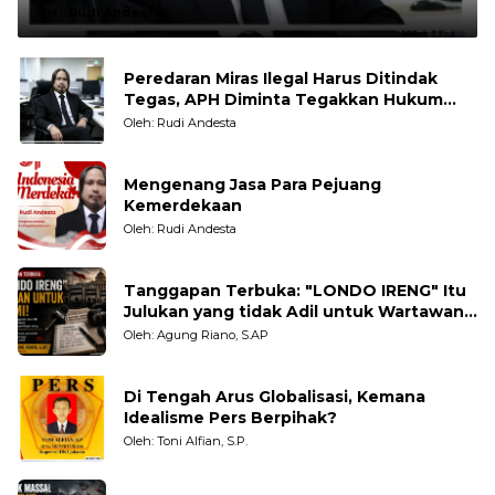
Oleh:
Rudi Andesta
Peredaran Miras Ilegal Harus Ditindak
Tegas, APH Diminta Tegakkan Hukum
Tanpa Pandang Bulu
Oleh: Rudi Andesta
Mengenang Jasa Para Pejuang
Kemerdekaan
Oleh: Rudi Andesta
Tanggapan Terbuka: "LONDO IRENG" Itu
Julukan yang tidak Adil untuk Wartawan,
Pengamat dan LSM
Oleh: Agung Riano, S.AP
Di Tengah Arus Globalisasi, Kemana
Idealisme Pers Berpihak?
Oleh: Toni Alfian, S.P.