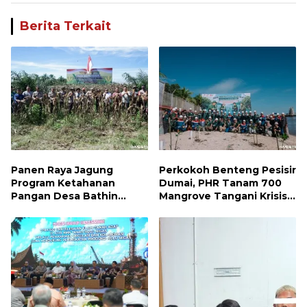
Berita Terkait
Panen Raya Jagung
Perkokoh Benteng Pesisir
Program Ketahanan
Dumai, PHR Tanam 700
Pangan Desa Bathin
Mangrove Tangani Krisis
Betuah Kecamatan
Iklim dan Lindungi
Mandau Tahun 2026
Keanekaragaman Hayati