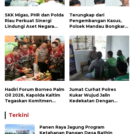
SKK Migas, PHR dan Polda
Terungkap dari
Riau Perkuat Sinergi
Pengembangan Kasus,
Lindungi Aset Negara
Polsek Mandau Bongkar
demi Menjaga Ketahanan
Peredaran Sabu dan
Energi Nasional
Ekstasi di Air Jamban,
Tiga Pelaku Diamankan
Hadiri Forum Borneo Palm
Jumat Curhat Polres
Oil 2026, Kapolda Kaltim
Kukar Wujud Jalin
Tegaskan Komitmen
Kedekatan Dengan
Cegah Karhutla
Masyarakat
Terkini
Panen Raya Jagung Program
Ketahanan Pangan Desa Bathin